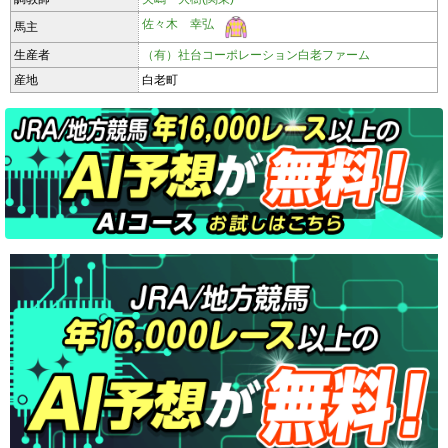
佐々木 幸弘
馬主
生産者
（有）社台コーポレーション白老ファーム
産地
白老町