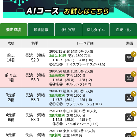
競走成績
最新情報
条件実績
持ちタイム
血統・他
成績
騎手
レース詳細
動画
26/07/11 函館 14頭 8番 8人気
前走
長浜 鴻緒
3歳以上1勝
芝右 1800 稍重
14着
52.0
1:49.7
（
36.1
）
418 (-10)
②③③③
ナイスプレーアスク(+1.5)
26/04/26 福島 15頭 8番 2人気
前々走
長浜 鴻緒
3歳未勝利
芝右 1800 良
1着
53.0
1:46.8
（
35.0
）
428 (+2)
④④④④
ギルランダ(-0.2)
26/04/11 福島 16頭 8番 5人気
3走前
長浜 鴻緒
3歳未勝利
芝右 1800 良
2着
53.0
1:47.7
（
36.1
）
426 (+8)
②②②②
サフランルージュ(+0.1)
25/12/13 中山 16頭 12番 10人気
4走前
長浜 鴻緒
2歳未勝利
芝右 1600 良
6着
53.0
1:34.8
（
35.0
）
418 (-4)
④⑧⑧
バルボアパーク(+1.0)
25/10/18 東京 18頭 7番 13人気
5走前
長浜 鴻緒
2歳新馬
芝左 1400 良