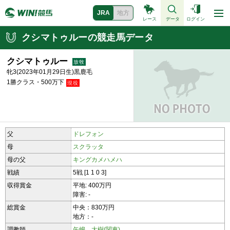
JRA
地方
レース
データ
ログイン
クシマトゥルーの競走馬データ
クシマトゥルー
牝3(2023年01月29日生)黒鹿毛
1勝クラス・500万下
父
ドレフォン
母
スクラッタ
母の父
キングカメハメハ
戦績
5戦 [1 1 0 3]
収得賞金
平地: 400万円
障害: -
総賞金
中央：830万円
地方：-
調教師
矢嶋 大樹(関東)