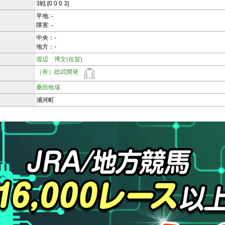
3戦 [0 0 0 3]
平地: -
障害: -
中央：-
地方：-
渡辺 博文(佐賀)
（有）総武開発
桑田牧場
浦河町