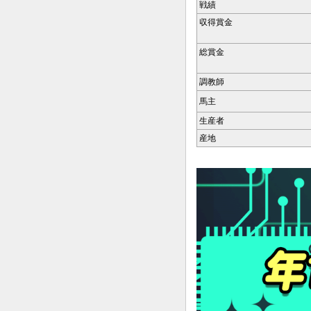
戦績
収得賞金
総賞金
調教師
馬主
生産者
産地