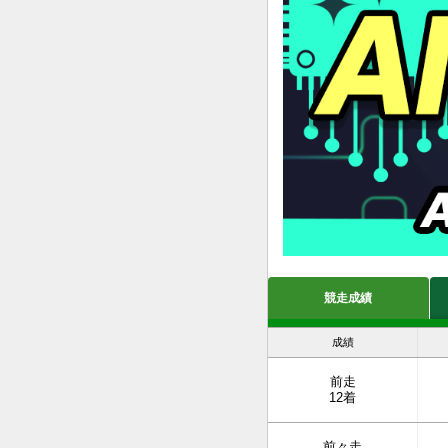
競走成績
成績
前走
12着
前々走