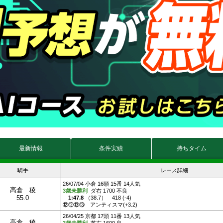
最新情報
条件実績
持ちタイム
騎手
レース詳細
26/07/04 小倉 16頭 15番 14人気
高倉 稜
3歳未勝利
ダ右 1700 不良
55.0
1:47.8
（
38.7
）
418 (-4)
⑫⑫⑬⑬
アンティスマ(+3.2)
26/04/25 京都 17頭 11番 13人気
高倉 稜