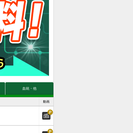
血統・他
動画