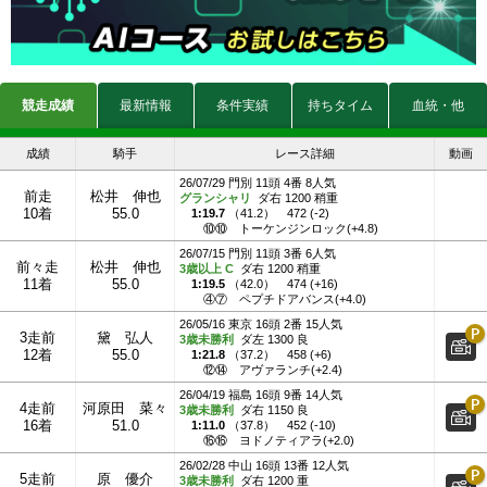
競走成績
最新情報
条件実績
持ちタイム
血統・他
成績
騎手
レース詳細
動画
26/07/29 門別 11頭 4番 8人気
前走
松井 伸也
グランシャリ
ダ右 1200 稍重
10着
55.0
1:19.7
（
41.2
）
472 (-2)
⑩⑩
トーケンジンロック(+4.8)
26/07/15 門別 11頭 3番 6人気
前々走
松井 伸也
3歳以上 C
ダ右 1200 稍重
11着
55.0
1:19.5
（
42.0
）
474 (+16)
④⑦
ペプチドアバンス(+4.0)
26/05/16 東京 16頭 2番 15人気
3走前
黛 弘人
3歳未勝利
ダ左 1300 良
12着
55.0
1:21.8
（
37.2
）
458 (+6)
⑫⑭
アヴァランチ(+2.4)
26/04/19 福島 16頭 9番 14人気
4走前
河原田 菜々
3歳未勝利
ダ右 1150 良
16着
51.0
1:11.0
（
37.8
）
452 (-10)
⑯⑯
ヨドノティアラ(+2.0)
26/02/28 中山 16頭 13番 12人気
5走前
原 優介
3歳未勝利
ダ右 1200 重