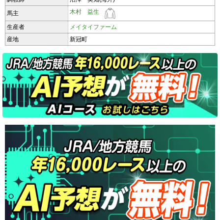
木村 益生
馬主
生産者
メイタイファーム
産地
新冠町