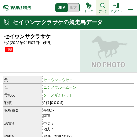
JRA
地方
レース
データ
ログイン
セイウンサクラサケの競走馬データ
セイウンサクラサケ
牝3(2023年04月07日生)栗毛
父
セイウンコウセイ
母
ニシノブルームーン
母の父
タニノギムレット
戦績
5戦 [0 0 0 5]
収得賞金
平地: -
障害: -
総賞金
中央：-
地方：-
調教師
沼澤 英知(海外)