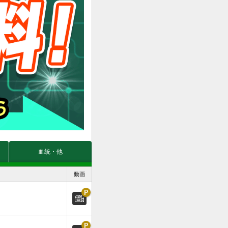
血統・他
動画