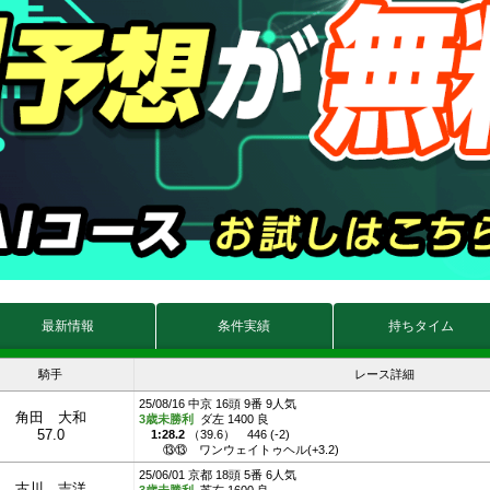
最新情報
条件実績
持ちタイム
騎手
レース詳細
25/08/16 中京 16頭 9番 9人気
角田 大和
3歳未勝利
ダ左 1400 良
57.0
1:28.2
（
39.6
）
446 (-2)
⑬⑬
ワンウェイトゥヘル(+3.2)
25/06/01 京都 18頭 5番 6人気
古川 吉洋