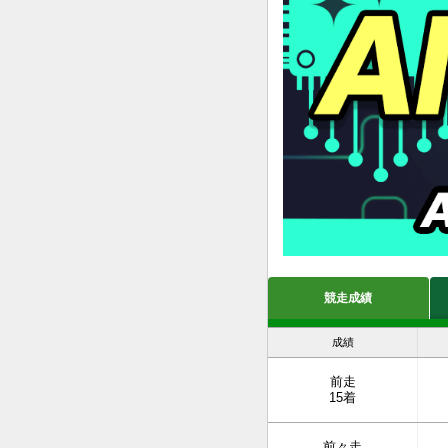
競走成績
成績
前走
15着
前々走