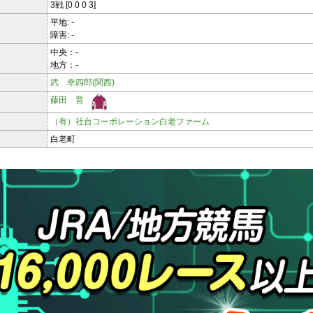
3戦 [0 0 0 3]
平地: -
障害: -
中央：-
地方：-
武 幸四郎(関西)
藤田 晋
（有）社台コーポレーション白老ファーム
白老町