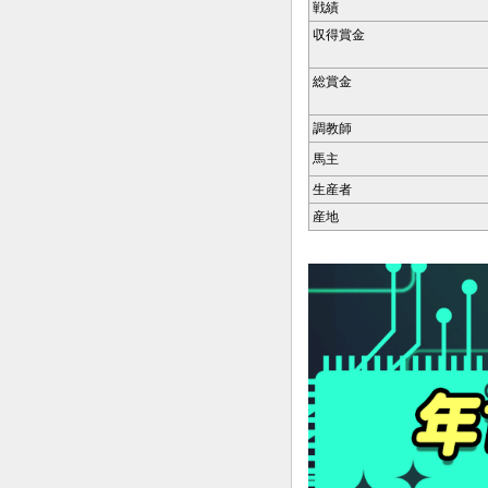
戦績
収得賞金
総賞金
調教師
馬主
生産者
産地