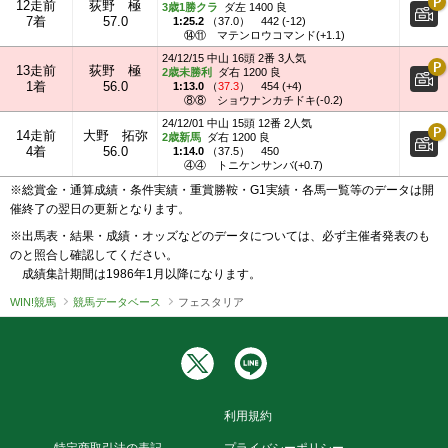
12走前
荻野 極
3歳1勝クラ
ダ左 1400 良
7着
57.0
1:25.2
（
37.0
）
442 (-12)
⑭⑪
マテンロウコマンド(+1.1)
24/12/15 中山 16頭 2番 3人気
13走前
荻野 極
2歳未勝利
ダ右 1200 良
1着
56.0
1:13.0
（
37.3
）
454 (+4)
⑧⑧
ショウナンカチドキ(-0.2)
24/12/01 中山 15頭 12番 2人気
14走前
大野 拓弥
2歳新馬
ダ右 1200 良
4着
56.0
1:14.0
（
37.5
）
450
④④
トニケンサンバ(+0.7)
※総賞金・通算成績・条件実績・重賞勝鞍・G1実績・各馬一覧等のデータは開
催終了の翌日の更新となります。
※出馬表・結果・成績・オッズなどのデータについては、必ず主催者発表のも
のと照合し確認してください。
成績集計期間は1986年1月以降になります。
WIN!競馬
競馬データベース
フェスタリア
利用規約