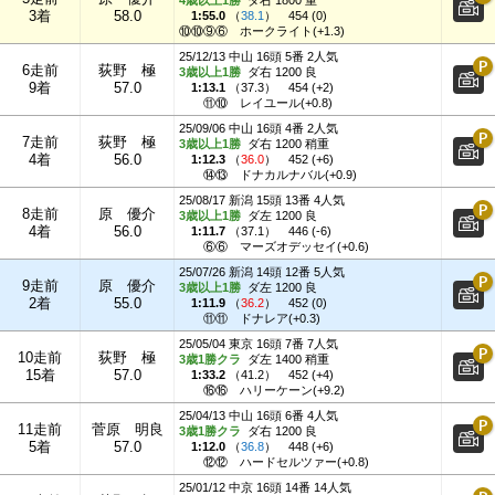
3着
58.0
1:55.0
（
38.1
）
454 (0)
⑩⑩⑨⑥
ホークライト(+1.3)
25/12/13 中山 16頭 5番 2人気
6走前
荻野 極
3歳以上1勝
ダ右 1200 良
9着
57.0
1:13.1
（
37.3
）
454 (+2)
⑪⑩
レイユール(+0.8)
25/09/06 中山 16頭 4番 2人気
7走前
荻野 極
3歳以上1勝
ダ右 1200 稍重
4着
56.0
1:12.3
（
36.0
）
452 (+6)
⑭⑬
ドナカルナバル(+0.9)
25/08/17 新潟 15頭 13番 4人気
8走前
原 優介
3歳以上1勝
ダ左 1200 良
4着
56.0
1:11.7
（
37.1
）
446 (-6)
⑥⑥
マーズオデッセイ(+0.6)
25/07/26 新潟 14頭 12番 5人気
9走前
原 優介
3歳以上1勝
ダ左 1200 良
2着
55.0
1:11.9
（
36.2
）
452 (0)
⑪⑪
ドナレア(+0.3)
25/05/04 東京 16頭 7番 7人気
10走前
荻野 極
3歳1勝クラ
ダ左 1400 稍重
15着
57.0
1:33.2
（
41.2
）
452 (+4)
⑯⑯
ハリーケーン(+9.2)
25/04/13 中山 16頭 6番 4人気
11走前
菅原 明良
3歳1勝クラ
ダ右 1200 良
5着
57.0
1:12.0
（
36.8
）
448 (+6)
⑫⑫
ハードセルツァー(+0.8)
25/01/12 中京 16頭 14番 14人気