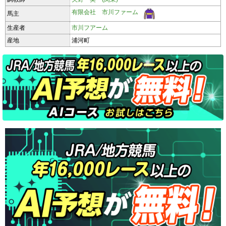
有限会社 市川ファーム
馬主
生産者
市川フアーム
産地
浦河町