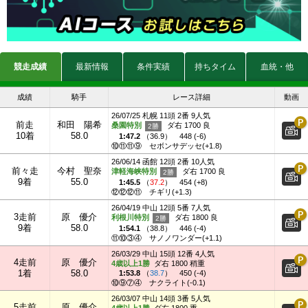
競走成績
最新情報
条件実績
持ちタイム
血統・他
成績
騎手
レース詳細
動画
26/07/25 札幌 11頭 2番 9人気
前走
和田 陽希
桑園特別
ダ右 1700 良
10着
58.0
1:47.2
（
36.9
）
448 (-6)
⑩⑪⑪⑨
セボンサデッセ(+1.8)
26/06/14 函館 12頭 2番 10人気
前々走
今村 聖奈
津軽海峡特別
ダ右 1700 良
9着
55.0
1:45.5
（
37.2
）
454 (+8)
⑫⑫⑫⑪
チギリ(+1.3)
26/04/19 中山 12頭 5番 7人気
3走前
原 優介
利根川特別
ダ右 1800 良
9着
58.0
1:54.1
（
38.8
）
446 (-4)
⑪⑩③④
サノノワンダー(+1.1)
26/03/29 中山 15頭 12番 4人気
4走前
原 優介
4歳以上1勝
ダ右 1800 稍重
1着
58.0
1:53.8
（
38.7
）
450 (-4)
⑩⑨⑦④
ナクライト(-0.1)
26/03/07 中山 14頭 3番 5人気
5走前
原 優介
4歳以上1勝
ダ右 1800 重