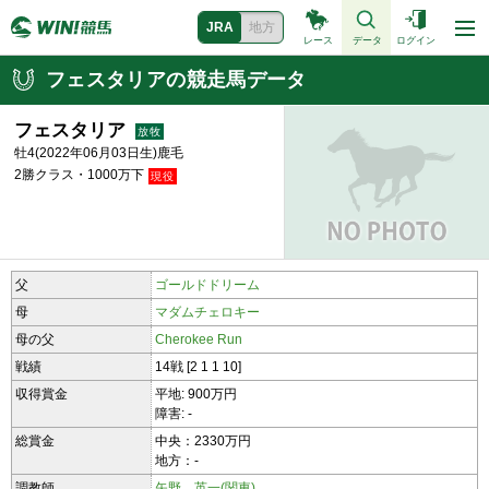
JRA
地方
レース
データ
ログイン
フェスタリアの競走馬データ
フェスタリア
牡4(2022年06月03日生)鹿毛
2勝クラス・1000万下
父
ゴールドドリーム
母
マダムチェロキー
母の父
Cherokee Run
戦績
14戦 [2 1 1 10]
収得賞金
平地: 900万円
障害: -
総賞金
中央：2330万円
地方：-
調教師
矢野 英一(関東)