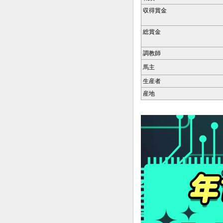
収得賞金
総賞金
調教師
馬主
生産者
産地