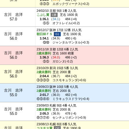
④③③
エポックヴィーナス(+0.2)
24/02/10 京都 9頭 1番 2人気
古川 吉洋
こぶし賞
芝右 1600 良
57.0
1:35.1
（
34.1
）
484 (+4)
⑤⑤
オフトレイル(+0.2)
23/12/17 阪神 17頭 12番 15人気
古川 吉洋
朝日杯ＦＳ
芝右 1600 良
56.0
1:34.1
（
34.9
）
480 (-6)
⑬⑩
ジャンタルマンタル(+0.3)
23/11/18 京都 12頭 6番 2人気
古川 吉洋
2歳未勝利
芝右 1600 稍重
56.0
1:36.3
（
34.0
）
486 (+2)
⑤⑤
ガロンヌ(-0.2)
23/10/29 新潟 15頭 5番 3人気
古川 吉洋
2歳未勝利
芝左 2000 重
56.0
2:04.4
（
36.7
）
484 (+2)
③③③③
コスモキュランダ(+0.6)
23/09/23 阪神 10頭 5番 4人気
古川 吉洋
2歳未勝利
芝右 2000 良
55.0
2:01.7
（
36.0
）
482 (+4)
⑥⑤④④
ミラキュラスドラマ(+0.4)
23/09/03 札幌 9頭 4番 4人気
古川 吉洋
2歳未勝利
芝右 2000 良
55.0
2:05.3
（
36.9
）
478 (-4)
⑧⑦⑦④
センチュリボンド(+0.9)
23/08/13 札幌 8頭 8番 5人気
古川 吉洋
コスモス賞
芝右 1800 良