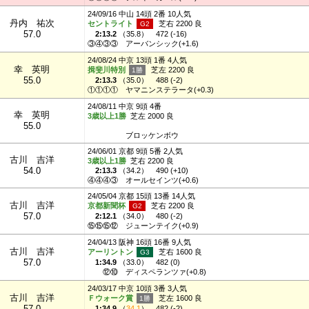
24/09/16 中山 14頭 2番 10人気
丹内 祐次
セントライト
芝右 2200 良
57.0
2:13.2
（
35.8
）
472 (-16)
③④③③
アーバンシック(+1.6)
24/08/24 中京 13頭 1番 4人気
幸 英明
揖斐川特別
芝左 2200 良
55.0
2:13.3
（
35.0
）
488 (-2)
①①①①
ヤマニンステラータ(+0.3)
24/08/11 中京 9頭 4番
幸 英明
3歳以上1勝
芝左 2000 良
55.0
ブロッケンボウ
24/06/01 京都 9頭 5番 2人気
古川 吉洋
3歳以上1勝
芝右 2200 良
54.0
2:13.3
（
34.2
）
490 (+10)
④④④③
オールセインツ(+0.6)
24/05/04 京都 15頭 13番 14人気
古川 吉洋
京都新聞杯
芝右 2200 良
57.0
2:12.1
（
34.0
）
480 (-2)
⑮⑮⑮⑫
ジューンテイク(+0.9)
24/04/13 阪神 16頭 16番 9人気
古川 吉洋
アーリントン
芝右 1600 良
57.0
1:34.9
（
33.0
）
482 (0)
⑫⑩
ディスペランツァ(+0.8)
24/03/17 中京 10頭 3番 3人気
古川 吉洋
Ｆウォーク賞
芝左 1600 良
57.0
1:34.9
（
34.1
）
482 (-2)