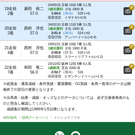
24/05/25 京都 16頭 9番 2人気
19走前
菱田 裕二
3歳未勝利
ダ右 1800 良
2着
57.0
1:54.0
（
38.6
）
528 (+4)
⑥⑥③②
イザナギ(+0.8)
24/02/10 京都 11頭 5番 3人気
20走前
西村 淳也
3歳未勝利
ダ右 1900 良
2着
57.0
2:01.4
（
38.6
）
524 (+6)
⑤⑤⑦⑥
アンバードール(+0.4)
24/01/21 京都 10頭 7番 3人気
21走前
西村 淳也
3歳未勝利
ダ右 1900 不良
4着
57.0
2:00.8
（
37.3
）
518 (+2)
⑥⑥⑥⑤
スマートリアファル(+1.2)
23/12/02 阪神 12頭 8番 6人気
22走前
和田 竜二
2歳新馬
芝右 2000 良
7着
56.0
2:02.7
（
35.6
）
516
④④③③
ビザンチンドリーム(+1.3)
※総賞金・通算成績・条件実績・重賞勝鞍・G1実績・各馬一覧等のデータは開
催終了の翌日の更新となります。
※出馬表・結果・成績・オッズなどのデータについては、必ず主催者発表のも
のと照合し確認してください。
成績集計期間は1986年1月以降になります。
WIN!競馬
競馬データベース
メイショウソウタ