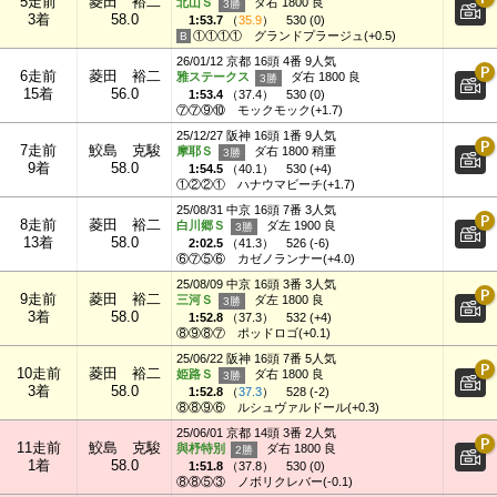
5走前
菱田 裕二
北山Ｓ
ダ右 1800 良
3着
58.0
1:53.7
（
35.9
）
530 (0)
①①①①
グランドプラージュ(+0.5)
26/01/12 京都 16頭 4番 9人気
6走前
菱田 裕二
雅ステークス
ダ右 1800 良
15着
56.0
1:53.4
（
37.4
）
530 (0)
⑦⑦⑨⑩
モックモック(+1.7)
25/12/27 阪神 16頭 1番 9人気
7走前
鮫島 克駿
摩耶Ｓ
ダ右 1800 稍重
9着
58.0
1:54.5
（
40.1
）
530 (+4)
①②②①
ハナウマビーチ(+1.7)
25/08/31 中京 16頭 7番 3人気
8走前
菱田 裕二
白川郷Ｓ
ダ左 1900 良
13着
58.0
2:02.5
（
41.3
）
526 (-6)
⑥⑦⑤⑥
カゼノランナー(+4.0)
25/08/09 中京 16頭 3番 3人気
9走前
菱田 裕二
三河Ｓ
ダ左 1800 良
3着
58.0
1:52.8
（
37.3
）
532 (+4)
⑧⑨⑧⑦
ポッドロゴ(+0.1)
25/06/22 阪神 16頭 7番 5人気
10走前
菱田 裕二
姫路Ｓ
ダ右 1800 良
3着
58.0
1:52.8
（
37.3
）
528 (-2)
⑧⑧⑨⑥
ルシュヴァルドール(+0.3)
25/06/01 京都 14頭 3番 2人気
11走前
鮫島 克駿
與杼特別
ダ右 1800 良
1着
58.0
1:51.8
（
37.8
）
530 (0)
⑧⑧⑤③
ノボリクレバー(-0.1)