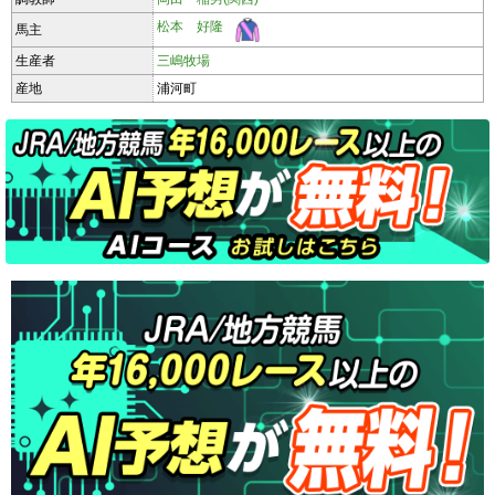
松本 好隆
馬主
生産者
三嶋牧場
産地
浦河町