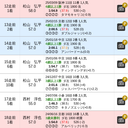
25/03/09 阪神 11頭 11番 1人気
12走前
松山 弘平
4歳以上1勝
ダ右 1800 良
1着
58.0
1:54.9
（
37.9
）
530 (+2)
②②②②
タマモキャリコ(-0.9)
25/02/15 京都 12頭 9番 1人気
13走前
松山 弘平
4歳以上1勝
ダ右 1900 良
2着
57.0
2:00.5
（
37.9
）
528 (0)
③②③②
ダブルジャッジ(+0.2)
25/01/18 中京 12頭 2番 5人気
14走前
松山 弘平
4歳以上1勝
ダ左 1900 良
2着
57.0
2:00.1
（
37.0
）
528 (-8)
③③②③
アンバードール(0.0)
25/01/06 中京 16頭 8番 4人気
15走前
松山 弘平
4歳以上1勝
ダ左 1800 良
6着
57.0
1:54.7
（
38.7
）
536 (+2)
④⑥④⑤
ティンティンデオ(+0.7)
24/12/07 中京 16頭 10番 3人気
16走前
松山 弘平
3歳以上1勝
ダ左 1900 良
10着
57.0
2:01.6
（
38.8
）
534 (+4)
⑦⑦⑥⑥
ジャスパーワールド(+2.2)
24/07/06 小倉 16頭 8番 2人気
17走前
西村 淳也
3歳以上1勝
ダ右 1700 良
5着
55.0
1:46.3
（
38.5
）
530 (+4)
⑦⑦⑦⑦
キタノズエッジ(+0.8)
24/06/16 京都 16頭 16番 1人気
18走前
西村 淳也
3歳未勝利
ダ右 1800 稍重
1着
57.0
1:54.0
（
37.6
）
526 (-2)
②②③②
アルベリック(-0.3)