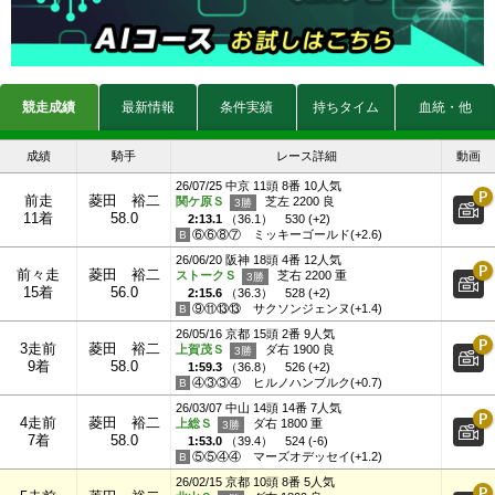
競走成績
最新情報
条件実績
持ちタイム
血統・他
成績
騎手
レース詳細
動画
26/07/25 中京 11頭 8番 10人気
前走
菱田 裕二
関ケ原Ｓ
芝左 2200 良
11着
58.0
2:13.1
（
36.1
）
530 (+2)
⑥⑥⑧⑦
ミッキーゴールド(+2.6)
26/06/20 阪神 18頭 4番 12人気
前々走
菱田 裕二
ストークＳ
芝右 2200 重
15着
56.0
2:15.6
（
36.3
）
528 (+2)
⑨⑪⑬⑬
サクソンジェンヌ(+1.4)
26/05/16 京都 15頭 2番 9人気
3走前
菱田 裕二
上賀茂Ｓ
ダ右 1900 良
9着
58.0
1:59.3
（
36.8
）
526 (+2)
④③③④
ヒルノハンブルク(+0.7)
26/03/07 中山 14頭 14番 7人気
4走前
菱田 裕二
上総Ｓ
ダ右 1800 重
7着
58.0
1:53.0
（
39.4
）
524 (-6)
⑤⑤④④
マーズオデッセイ(+1.2)
26/02/15 京都 10頭 8番 5人気