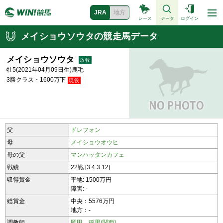
JRA
地方
レース
データ
ログイン
メイショウソウタの競走馬データ
メイショウソウタ
牡5(2021年04月09日生)鹿毛
3勝クラス・1600万下
父
ドレフォン
母
メイショウオウヒ
母の父
マンハッタンカフェ
戦績
22戦 [3 4 3 12]
収得賞金
平地: 1500万円
障害: -
総賞金
中央：5576万円
地方：-
調教師
岡田 稲男(関西)