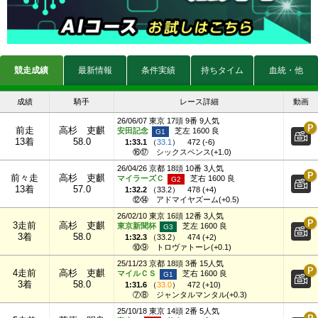
競走成績
最新情報
条件実績
持ちタイム
血統・他
成績
騎手
レース詳細
動画
26/06/07 東京 17頭 9番 9人気
前走
高杉 吏麒
安田記念
芝左 1600 良
13着
58.0
1:33.1
（
33.1
）
472 (-6)
⑯⑰
シックスペンス(+1.0)
26/04/26 京都 18頭 10番 3人気
前々走
高杉 吏麒
マイラーズＣ
芝右 1600 良
13着
57.0
1:32.2
（
33.2
）
478 (+4)
⑫⑭
アドマイヤズーム(+0.5)
26/02/10 東京 16頭 12番 3人気
3走前
高杉 吏麒
東京新聞杯
芝左 1600 良
3着
58.0
1:32.3
（
33.2
）
474 (+2)
⑩⑨
トロヴァトーレ(+0.1)
25/11/23 京都 18頭 3番 15人気
4走前
高杉 吏麒
マイルＣＳ
芝右 1600 良
3着
58.0
1:31.6
（
33.0
）
472 (+10)
⑦⑧
ジャンタルマンタル(+0.3)
25/10/18 東京 14頭 2番 5人気