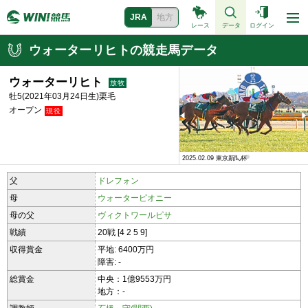
JRA
地方
レース
データ
ログイン
ウォーターリヒトの競走馬データ
ウォーターリヒト
牡5(2021年03月24日生)栗毛
オープン
2024.11.23 キャピタルステークス
2025.02.09 東京新聞杯
父
ドレフォン
母
ウォーターピオニー
母の父
ヴィクトワールピサ
戦績
20戦 [4 2 5 9]
収得賞金
平地: 6400万円
障害: -
総賞金
中央：1億9553万円
地方：-