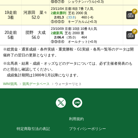
⑩⑧⑦⑧
ショウナンハウル(+0.3)
23/11/04 京都 8頭 7番 7人気
19走前
河原田 菜々
2歳未勝利
芝右 2000 良
3着
52.0
2:01.3
（
33.8
）
460 (-4)
⑤④⑤⑤
キープカルム(+0.3)
23/10/09 京都 10頭 10番 8人気
20走前
団野 大成
2歳新馬
芝右 2000 重
5着
56.0
2:06.4
（
35.0
）
464
⑨⑨④④
オールナット(+0.9)
※総賞金・通算成績・条件実績・重賞勝鞍・G1実績・各馬一覧等のデータは開
催終了の翌日の更新となります。
※出馬表・結果・成績・オッズなどのデータについては、必ず主催者発表のも
のと照合し確認してください。
成績集計期間は1986年1月以降になります。
WIN!競馬
競馬データベース
ウォーターリヒト
利用規約
特定商取引法の表記
プライバシーポリシー