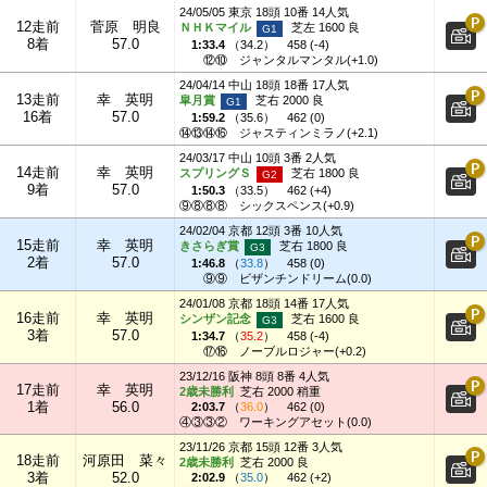
24/05/05 東京 18頭 10番 14人気
12走前
菅原 明良
ＮＨＫマイル
芝左 1600 良
8着
57.0
1:33.4
（
34.2
）
458 (-4)
⑫⑩
ジャンタルマンタル(+1.0)
24/04/14 中山 18頭 18番 17人気
13走前
幸 英明
皐月賞
芝右 2000 良
16着
57.0
1:59.2
（
35.6
）
462 (0)
⑭⑬⑭⑯
ジャスティンミラノ(+2.1)
24/03/17 中山 10頭 3番 2人気
14走前
幸 英明
スプリングＳ
芝右 1800 良
9着
57.0
1:50.3
（
33.5
）
462 (+4)
⑨⑧⑧⑧
シックスペンス(+0.9)
24/02/04 京都 12頭 3番 10人気
15走前
幸 英明
きさらぎ賞
芝右 1800 良
2着
57.0
1:46.8
（
33.8
）
458 (0)
⑨⑨
ビザンチンドリーム(0.0)
24/01/08 京都 18頭 14番 17人気
16走前
幸 英明
シンザン記念
芝右 1600 良
3着
57.0
1:34.7
（
35.2
）
458 (-4)
⑰⑯
ノーブルロジャー(+0.2)
23/12/16 阪神 8頭 8番 4人気
17走前
幸 英明
2歳未勝利
芝右 2000 稍重
1着
56.0
2:03.7
（
36.0
）
462 (0)
④③③②
ワーキングアセット(0.0)
23/11/26 京都 15頭 12番 3人気
18走前
河原田 菜々
2歳未勝利
芝右 2000 良
3着
52.0
2:02.9
（
35.0
）
462 (+2)