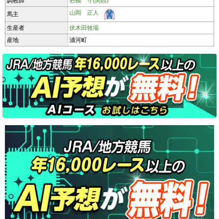
調教師
石橋 守(関西)
山岡 正人
馬主
生産者
伏木田牧場
産地
浦河町