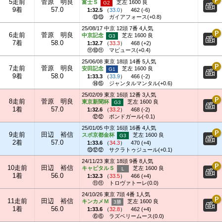
5走前
菅原 明良
富士Ｓ
芝左 1600 良
9着
57.0
1:32.5
（
33.0
）
462 (-6)
⑬⑬
ガイアフォース(+0.8)
25/08/17 中京 12頭 7番 4人気
6走前
菅原 明良
中京記念
芝左 1600 良
7着
58.0
1:32.7
（
33.3
）
468 (+2)
⑪⑩⑪
マピュース(+0.4)
25/06/08 東京 18頭 14番 5人気
7走前
菅原 明良
安田記念
芝左 1600 良
9着
58.0
1:33.3
（
33.9
）
466 (-2)
⑭⑮
ジャンタルマンタル(+0.6)
25/02/09 東京 16頭 12番 3人気
8走前
菅原 明良
東京新聞杯
芝左 1600 良
1着
57.0
1:32.6
（
33.2
）
468 (-2)
⑫⑫
ボンドガール(-0.1)
25/01/05 中京 16頭 16番 4人気
9走前
田辺 裕信
スポ京都金杯
芝左 1600 良
2着
57.0
1:33.6
（
34.3
）
470 (+4)
⑬⑫⑫
サクラトゥジュール(+0.1)
24/11/23 東京 18頭 9番 8人気
10走前
田辺 裕信
キャピタルＳ
芝左 1600 良
1着
56.0
1:32.3
（
33.5
）
466 (+4)
⑪⑪
トロヴァトーレ(0.0)
24/10/26 東京 7頭 4番 1人気
11走前
田辺 裕信
キンカメＭ
芝左 1600 良
1着
56.0
1:33.6
（
32.8
）
462 (+4)
⑥⑥
ラズベリームース(0.0)