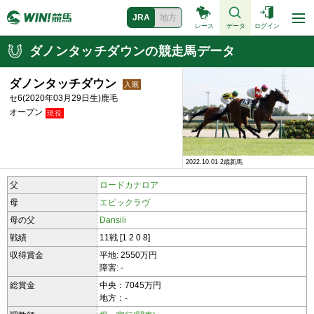
JRA
地方
レース
データ
ログイン
ダノンタッチダウンの競走馬データ
ダノンタッチダウン
セ6(2020年03月29日生)鹿毛
オープン
2022.10.01 2歳新馬
2022.10.01 2歳新馬
父
ロードカナロア
母
エピックラヴ
母の父
Dansili
戦績
11戦 [1 2 0 8]
収得賞金
平地: 2550万円
障害: -
総賞金
中央：7045万円
地方：-