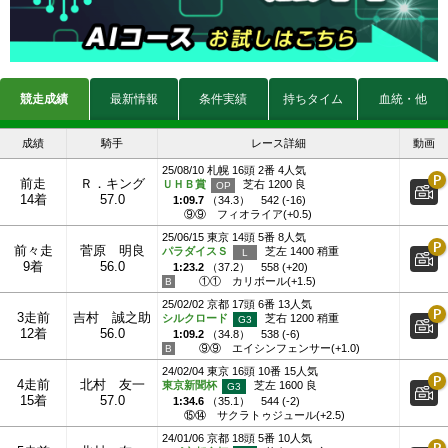
競走成績
最新情報
条件実績
持ちタイム
血統・他
成績
騎手
レース詳細
動画
25/08/10 札幌 16頭 2番 4人気
前走
Ｒ．キング
ＵＨＢ賞
芝右 1200 良
14着
57.0
1:09.7
（
34.3
）
542 (-16)
⑨⑨
フィオライア(+0.5)
25/06/15 東京 14頭 5番 8人気
前々走
菅原 明良
パラダイスＳ
芝左 1400 稍重
9着
56.0
1:23.2
（
37.2
）
558 (+20)
①①
カリボール(+1.5)
25/02/02 京都 17頭 6番 13人気
3走前
吉村 誠之助
シルクロード
芝右 1200 稍重
12着
56.0
1:09.2
（
34.8
）
538 (-6)
⑨⑨
エイシンフェンサー(+1.0)
24/02/04 東京 16頭 10番 15人気
4走前
北村 友一
東京新聞杯
芝左 1600 良
15着
57.0
1:34.6
（
35.1
）
544 (-2)
⑮⑭
サクラトゥジュール(+2.5)
24/01/06 京都 18頭 5番 10人気