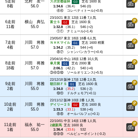
5走前
北村 友一
スポ京都金杯
芝右 1600 良
8着
56.0
1:34.6
（
36.4
）
546 (0)
④④
コレペティトール(+0.8)
23/10/21 東京 12頭 11番 7人気
6走前
横山 典弘
富士Ｓ
芝左 1600 良
11着
55.0
1:32.8
（
36.1
）
546 (+2)
①①
ナミュール(+1.4)
23/05/07 東京 18頭 18番 6人気
7走前
川田 将雅
ＮＨＫマイル
芝左 1600 稍重
4着
57.0
1:34.2
（
35.2
）
544 (+4)
⑧⑦
シャンパンカラー(+0.4)
23/04/16 中山 18頭 12番 10人気
8走前
川田 将雅
皐月賞
芝右 2000 重
18着
57.0
2:06.1
（
42.2
）
540 (+4)
③④⑤⑩
ソールオリエンス(+5.5)
22/12/18 阪神 17頭 12番 2人気
9走前
川田 将雅
朝日杯ＦＳ
芝右 1600 良
2着
55.0
1:34.0
（
35.2
）
536 (-2)
⑩⑪
ドルチェモア(+0.1)
22/11/12 阪神 10頭 2番 1人気
10走前
川田 将雅
デイリー２Ｓ
芝右 1600 良
2着
55.0
1:33.3
（
33.1
）
538 (+6)
⑧⑧
オールパルフェ(+0.1)
22/10/01 中京 14頭 13番 1人気
11走前
福永 祐一
2歳新馬
芝左 1600 良
1着
55.0
1:36.4
（
33.6
）
532
⑧⑨⑨
ベルビューポイント(-0.2)