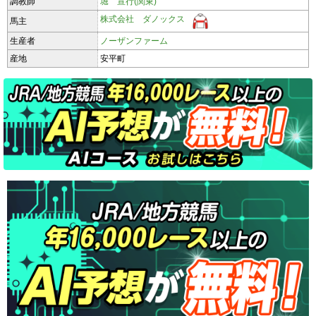
調教師
堀 宣行(関東)
株式会社 ダノックス
馬主
生産者
ノーザンファーム
産地
安平町