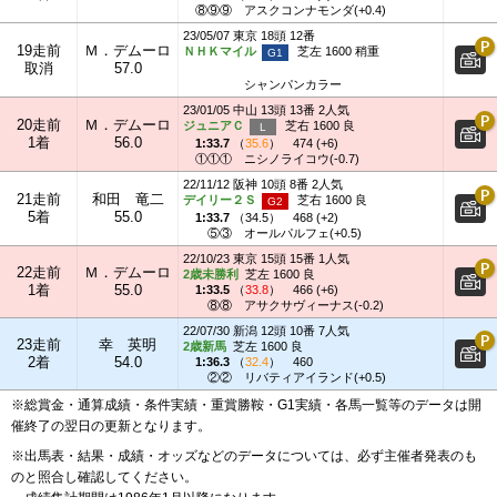
⑧⑨⑨
アスクコンナモンダ(+0.4)
23/05/07 東京 18頭 12番
19走前
Ｍ．デムーロ
ＮＨＫマイル
芝左 1600 稍重
取消
57.0
シャンパンカラー
23/01/05 中山 13頭 13番 2人気
20走前
Ｍ．デムーロ
ジュニアＣ
芝右 1600 良
1着
56.0
1:33.7
（
35.6
）
474 (+6)
①①①
ニシノライコウ(-0.7)
22/11/12 阪神 10頭 8番 2人気
21走前
和田 竜二
デイリー２Ｓ
芝右 1600 良
5着
55.0
1:33.7
（
34.5
）
468 (+2)
⑤③
オールパルフェ(+0.5)
22/10/23 東京 15頭 15番 1人気
22走前
Ｍ．デムーロ
2歳未勝利
芝左 1600 良
1着
55.0
1:33.5
（
33.8
）
466 (+6)
⑧⑧
アサクサヴィーナス(-0.2)
22/07/30 新潟 12頭 10番 7人気
23走前
幸 英明
2歳新馬
芝左 1600 良
2着
54.0
1:36.3
（
32.4
）
460
②②
リバティアイランド(+0.5)
※総賞金・通算成績・条件実績・重賞勝鞍・G1実績・各馬一覧等のデータは開
催終了の翌日の更新となります。
※出馬表・結果・成績・オッズなどのデータについては、必ず主催者発表のも
のと照合し確認してください。