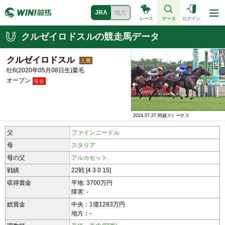
JRA
地方
レース
データ
ログイン
クルゼイロドスルの競走馬データ
クルゼイロドスル
牡6(2020年05月08日生)栗毛
オープン
2024.07.27 関越ステークス
2023.01.05 ジュニアカップ
父
ファインニードル
母
スタリア
母の父
アルカセット
戦績
22戦 [4 3 0 15]
収得賞金
平地: 3700万円
障害: -
総賞金
中央：1億1283万円
地方：-