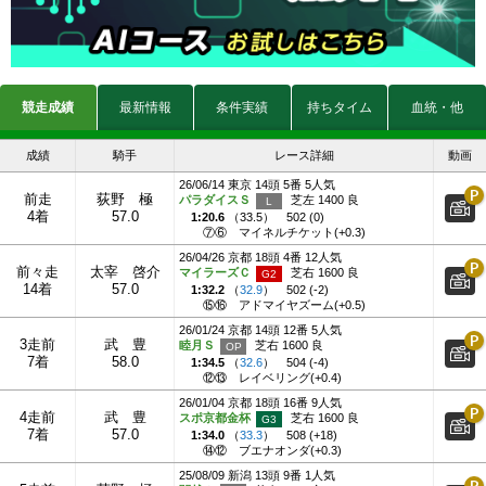
競走成績
最新情報
条件実績
持ちタイム
血統・他
成績
騎手
レース詳細
動画
26/06/14 東京 14頭 5番 5人気
前走
荻野 極
パラダイスＳ
芝左 1400 良
4着
57.0
1:20.6
（
33.5
）
502 (0)
⑦⑥
マイネルチケット(+0.3)
26/04/26 京都 18頭 4番 12人気
前々走
太宰 啓介
マイラーズＣ
芝右 1600 良
14着
57.0
1:32.2
（
32.9
）
502 (-2)
⑮⑯
アドマイヤズーム(+0.5)
26/01/24 京都 14頭 12番 5人気
3走前
武 豊
睦月Ｓ
芝右 1600 良
7着
58.0
1:34.5
（
32.6
）
504 (-4)
⑫⑬
レイベリング(+0.4)
26/01/04 京都 18頭 16番 9人気
4走前
武 豊
スポ京都金杯
芝右 1600 良
7着
57.0
1:34.0
（
33.3
）
508 (+18)
⑭⑫
ブエナオンダ(+0.3)
25/08/09 新潟 13頭 9番 1人気