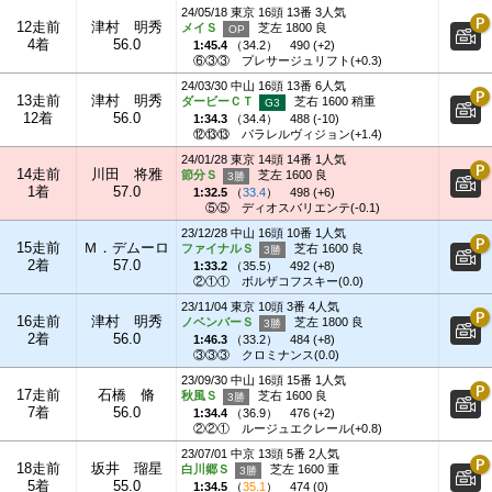
24/05/18 東京 16頭 13番 3人気
12走前
津村 明秀
メイＳ
芝左 1800 良
4着
56.0
1:45.4
（
34.2
）
490 (+2)
⑥③③
プレサージュリフト(+0.3)
24/03/30 中山 16頭 13番 6人気
13走前
津村 明秀
ダービーＣＴ
芝右 1600 稍重
12着
56.0
1:34.3
（
34.4
）
488 (-10)
⑫⑬⑬
パラレルヴィジョン(+1.4)
24/01/28 東京 14頭 14番 1人気
14走前
川田 将雅
節分Ｓ
芝左 1600 良
1着
57.0
1:32.5
（
33.4
）
498 (+6)
⑤⑤
ディオスバリエンテ(-0.1)
23/12/28 中山 16頭 10番 1人気
15走前
Ｍ．デムーロ
ファイナルＳ
芝右 1600 良
2着
57.0
1:33.2
（
35.5
）
492 (+8)
②①①
ボルザコフスキー(0.0)
23/11/04 東京 10頭 3番 4人気
16走前
津村 明秀
ノベンバーＳ
芝左 1800 良
2着
56.0
1:46.3
（
33.2
）
484 (+8)
③③③
クロミナンス(0.0)
23/09/30 中山 16頭 15番 1人気
17走前
石橋 脩
秋風Ｓ
芝右 1600 良
7着
56.0
1:34.4
（
36.9
）
476 (+2)
②②①
ルージュエクレール(+0.8)
23/07/01 中京 13頭 5番 2人気
18走前
坂井 瑠星
白川郷Ｓ
芝左 1600 重
5着
55.0
1:34.5
（
35.1
）
474 (0)