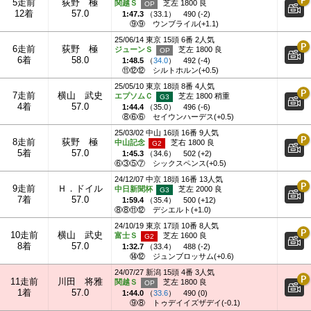
5走前
荻野 極
関越Ｓ
芝左 1800 良
12着
57.0
1:47.3
（
33.1
）
490 (-2)
⑨⑨
ウンブライル(+1.1)
25/06/14 東京 15頭 6番 2人気
6走前
荻野 極
ジューンＳ
芝左 1800 良
6着
58.0
1:48.5
（
34.0
）
492 (-4)
⑪⑫⑫
シルトホルン(+0.5)
25/05/10 東京 18頭 8番 4人気
7走前
横山 武史
エプソムＣ
芝左 1800 稍重
4着
57.0
1:44.4
（
35.0
）
496 (-6)
⑧⑥⑥
セイウンハーデス(+0.5)
25/03/02 中山 16頭 16番 9人気
8走前
荻野 極
中山記念
芝右 1800 良
5着
57.0
1:45.3
（
34.6
）
502 (+2)
⑥③⑤⑦
シックスペンス(+0.5)
24/12/07 中京 18頭 16番 13人気
9走前
Ｈ．ドイル
中日新聞杯
芝左 2000 良
7着
57.0
1:59.4
（
35.4
）
500 (+12)
⑧⑧⑪⑫
デシエルト(+1.0)
24/10/19 東京 17頭 10番 8人気
10走前
横山 武史
富士Ｓ
芝左 1600 良
8着
57.0
1:32.7
（
33.4
）
488 (-2)
⑭⑫
ジュンブロッサム(+0.6)
24/07/27 新潟 15頭 4番 3人気
11走前
川田 将雅
関越Ｓ
芝左 1800 良
1着
57.0
1:44.0
（
33.6
）
490 (0)
⑨⑧
トゥデイイズザデイ(-0.1)