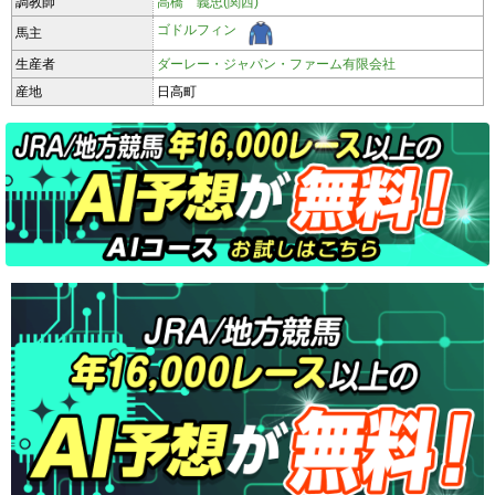
調教師
高橋 義忠(関西)
ゴドルフィン
馬主
生産者
ダーレー・ジャパン・ファーム有限会社
産地
日高町