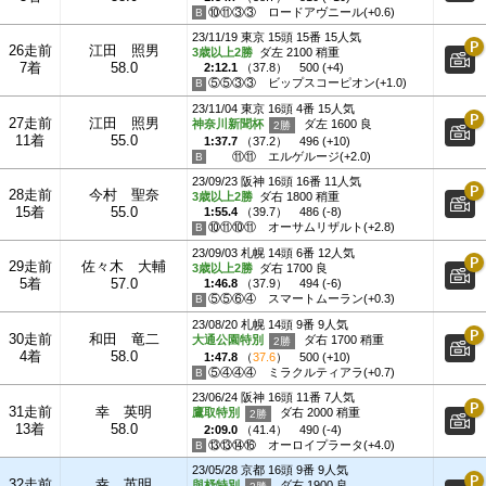
⑩⑪③③
ロードアヴニール(+0.6)
23/11/19 東京 15頭 15番 15人気
26走前
江田 照男
3歳以上2勝
ダ左 2100 稍重
7着
58.0
2:12.1
（
37.8
）
500 (+4)
⑤⑤③③
ビップスコーピオン(+1.0)
23/11/04 東京 16頭 4番 15人気
27走前
江田 照男
神奈川新聞杯
ダ左 1600 良
11着
55.0
1:37.7
（
37.2
）
496 (+10)
⑪⑪
エルゲルージ(+2.0)
23/09/23 阪神 16頭 16番 11人気
28走前
今村 聖奈
3歳以上2勝
ダ右 1800 稍重
15着
55.0
1:55.4
（
39.7
）
486 (-8)
⑩⑪⑩⑪
オーサムリザルト(+2.8)
23/09/03 札幌 14頭 6番 12人気
29走前
佐々木 大輔
3歳以上2勝
ダ右 1700 良
5着
57.0
1:46.8
（
37.9
）
494 (-6)
⑤⑤⑥④
スマートムーラン(+0.3)
23/08/20 札幌 14頭 9番 9人気
30走前
和田 竜二
大通公園特別
ダ右 1700 稍重
4着
58.0
1:47.8
（
37.6
）
500 (+10)
⑤④④④
ミラクルティアラ(+0.7)
23/06/24 阪神 16頭 11番 7人気
31走前
幸 英明
鷹取特別
ダ右 2000 稍重
13着
58.0
2:09.0
（
41.4
）
490 (-4)
⑬⑬⑭⑯
オーロイプラータ(+4.0)
23/05/28 京都 16頭 9番 9人気
32走前
幸 英明
與杼特別
ダ右 1900 良