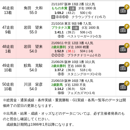
21/11/07 阪神 13頭 2番 12人気
46走前
角田 大和
もちの木賞
ダ右 1800 良
13着
55.0
1:59.2
（
43.2
）
500 (-6)
④④⑥⑫
クラウンプライド(+5.7)
21/10/16 東京 9頭 9番 7人気
47走前
岩田 望来
プラタナス賞
ダ左 1600 良
9着
55.0
1:41.1
（
39.2
）
506 (+2)
⑧⑧
ベストリーガード(+3.3)
21/09/11 中京 12頭 3番 4人気
48走前
岩田 望来
2歳未勝利
ダ左 1800 稍重
1着
54.0
1:52.9
（
38.1
）
504 (-14)
②②②②
プラチナドリーム(-0.2)
21/06/26 阪神 10頭 1番 10人気
49走前
鮫島 克駿
2歳未勝利
芝右 1600 良
10着
54.0
1:37.2
（
36.9
）
518 (-6)
⑧⑧
スタニングローズ(+2.0)
21/06/19 阪神 16頭 7番 4人気
50走前
川須 栄彦
2歳新馬
ダ右 1200 不良
10着
54.0
1:14.2
（
36.9
）
524
⑭⑭
フェズカズマ(+1.4)
※総賞金・通算成績・条件実績・重賞勝鞍・G1実績・各馬一覧等のデータは開
催終了の翌日の更新となります。
※出馬表・結果・成績・オッズなどのデータについては、必ず主催者発表のも
のと照合し確認してください。
成績集計期間は1986年1月以降になります。