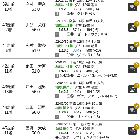
22/11/26 阪神 15頭 12番 13人気
39走前
今村 聖奈
3歳以上1勝
ダ右 1200 稍重
10着
53.0
1:12.9
（
36.3
）
500 (+6)
⑮⑮
クレド(+1.0)
22/11/12 阪神 16頭 10番 11人気
40走前
川須 栄彦
3歳以上1勝
ダ右 1200 良
7着
56.0
1:13.5
（
37.4
）
494 (-6)
⑨⑧
ゼットノヴァ(+0.8)
22/10/30 新潟 12頭 4番 5人気
41走前
今村 聖奈
3歳以上1勝
ダ左 1200 稍重
6着
51.0
1:13.0
（
36.4
）
500 (+20)
⑪⑪
ヴァンヌ(+1.6)
22/08/13 小倉 16頭 7番 12人気
42走前
角田 大河
3歳以上1勝
ダ右 1700 良
11着
51.0
1:48.2
（
39.8
）
480 (-4)
⑭⑮⑮⑬
ニホンピロハーバー(+3.0)
22/04/23 東京 16頭 13番 16人気
43走前
江田 照男
3歳1勝クラ
ダ左 1600 稍重
16着
56.0
1:42.4
（
42.9
）
484 (-22)
②⑤
ヴァルツァーシャル(+6.7)
22/02/05 東京 16頭 1番 15人気
44走前
江田 照男
3歳1勝クラ
ダ左 1400 良
11着
56.0
1:26.9
（
37.4
）
506 (-6)
⑭⑭
リメイク(+1.6)
22/01/23 中京 11頭 8番 10人気
45走前
団野 大成
3歳1勝クラ
ダ左 1800 良
11着
56.0
1:59.1
（
42.3
）
512 (+12)
⑥⑥⑪⑪
カフジオクタゴン(+4.9)