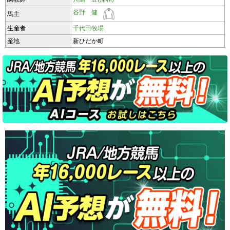
谷野 健
馬主
生産者
千代田牧場
産地
新ひだか町