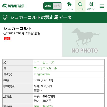
JRA
地方
レース
データ
ログイン
シュガーコルトの競走馬データ
シュガーコルト
セ7(2019年03月12日生)鹿毛
父
ヘニーヒューズ
母
フェミニンガール
母の父
Kingmambo
戦績
50戦 [2 4 1 43]
収得賞金
平地: 900万円
障害: -
総賞金
中央：4990万円
地方：38万円
調教師
川島 豊(浦和)