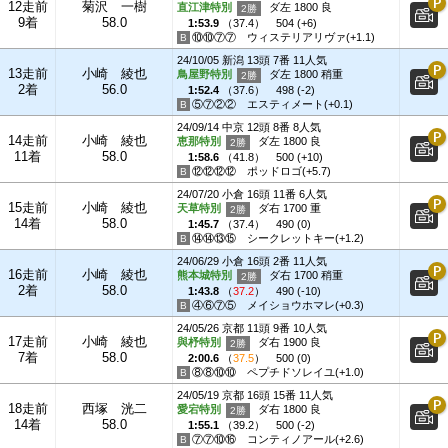
12走前
菊沢 一樹
直江津特別
ダ左 1800 良
9着
58.0
1:53.9
（
37.4
）
504 (+6)
⑩⑩⑦⑦
ウィステリアリヴァ(+1.1)
24/10/05 新潟 13頭 7番 11人気
13走前
小崎 綾也
鳥屋野特別
ダ左 1800 稍重
2着
56.0
1:52.4
（
37.6
）
498 (-2)
⑤⑦②②
エスティメート(+0.1)
24/09/14 中京 12頭 8番 8人気
14走前
小崎 綾也
恵那特別
ダ左 1800 良
11着
58.0
1:58.6
（
41.8
）
500 (+10)
⑫⑫⑫⑫
ポッドロゴ(+5.7)
24/07/20 小倉 16頭 11番 6人気
15走前
小崎 綾也
天草特別
ダ右 1700 重
14着
58.0
1:45.7
（
37.4
）
490 (0)
⑭⑭⑬⑮
シークレットキー(+1.2)
24/06/29 小倉 16頭 2番 11人気
16走前
小崎 綾也
熊本城特別
ダ右 1700 稍重
2着
58.0
1:43.8
（
37.2
）
490 (-10)
④⑥⑦⑤
メイショウホマレ(+0.3)
24/05/26 京都 11頭 9番 10人気
17走前
小崎 綾也
與杼特別
ダ右 1900 良
7着
58.0
2:00.6
（
37.5
）
500 (0)
⑧⑧⑩⑩
ペプチドソレイユ(+1.0)
24/05/19 京都 16頭 15番 11人気
18走前
西塚 洸二
愛宕特別
ダ右 1800 良
14着
58.0
1:55.1
（
39.2
）
500 (-2)
⑦⑦⑩⑯
コンティノアール(+2.6)