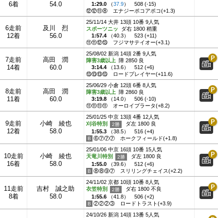
6着
54.0
1:29.0
（
37.9
）
508 (-15)
⑫⑫⑪⑧
エナジーポコアポコ(+1.3)
25/11/14 大井 13頭 10番 9人気
6走前
及川 烈
スポーツニッ
ダ右 1800 稍重
12着
56.0
1:57.4
（
40.3
）
523 (+11)
⑪⑪⑫⑬
フジマサテイオー(+3.1)
25/08/02 新潟 14頭 2番 9人気
7走前
高田 潤
障害3歳以上
障 2850 良
14着
60.0
3:14.4
（
13.6
）
512 (+6)
⑬⑬⑬⑬
ロードプレイヤー(+11.6)
25/06/29 小倉 12頭 6番 8人気
8走前
高田 潤
障害3歳以上
障 2860 良
11着
60.0
3:19.8
（
14.0
）
506 (-10)
⑪⑪⑪⑪
オーロイプラータ(+8.2)
25/01/25 中京 13頭 4番 12人気
9走前
小崎 綾也
刈谷特別
ダ左 1800 良
12着
58.0
1:55.3
（
38.5
）
516 (+4)
⑥⑦⑦⑦
ホークフィールド(+1.8)
25/01/06 中京 16頭 10番 15人気
10走前
小崎 綾也
天竜川特別
ダ左 1800 良
16着
58.0
1:55.0
（
39.6
）
512 (+6)
⑧⑧⑨⑦
スリリングチェイス(+2.2)
24/11/02 京都 10頭 10番 8人気
11走前
吉村 誠之助
衣笠特別
ダ右 1800 不良
8着
58.0
1:55.6
（
41.8
）
506 (+2)
②②②③
ロードトラスト(+3.9)
24/10/26 新潟 14頭 13番 5人気