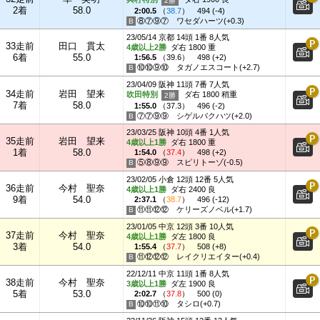
2着
58.0
2:00.5
（
38.7
）
494 (-4)
⑧⑦⑨⑦
ワセダハーツ(+0.3)
23/05/14 京都 14頭 1番 8人気
33走前
田口 貫太
4歳以上2勝
ダ右 1800 重
6着
55.0
1:56.5
（
39.6
）
498 (+2)
⑩⑩⑨⑩
タガノエスコート(+2.7)
23/04/09 阪神 11頭 7番 7人気
34走前
岩田 望来
吹田特別
ダ右 1800 稍重
7着
58.0
1:55.0
（
37.3
）
496 (-2)
⑦⑦⑨⑨
シゲルバクハツ(+2.0)
23/03/25 阪神 10頭 4番 1人気
35走前
岩田 望来
4歳以上1勝
ダ右 1800 重
1着
58.0
1:54.0
（
37.4
）
498 (+2)
⑤⑧⑨⑨
スピリトーゾ(-0.5)
23/02/05 小倉 12頭 12番 5人気
36走前
今村 聖奈
4歳以上1勝
ダ右 2400 良
9着
54.0
2:37.1
（
38.7
）
496 (-12)
⑪⑪⑫⑫
ケリーズノベル(+1.7)
23/01/05 中京 12頭 3番 10人気
37走前
今村 聖奈
4歳以上1勝
ダ左 1800 良
3着
54.0
1:55.4
（
37.7
）
508 (+8)
⑪⑫⑫⑫
レイクリエイター(+0.4)
22/12/11 中京 11頭 1番 8人気
38走前
今村 聖奈
3歳以上1勝
ダ左 1900 良
5着
53.0
2:02.7
（
37.8
）
500 (0)
⑩⑩⑪⑩
タシロ(+0.7)