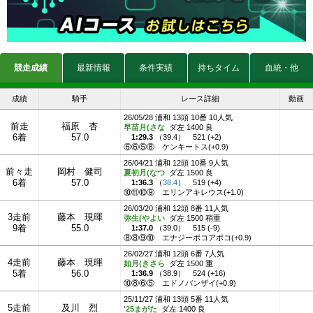
競走成績
最新情報
条件実績
持ちタイム
血統・他
成績
騎手
レース詳細
動画
26/05/28 浦和 13頭 10番 10人気
前走
福原 杏
早苗月(さな
ダ左 1400 良
6着
57.0
1:29.3
（
39.4
）
521 (+2)
⑥⑥⑤⑧
ケンキートス(+0.9)
26/04/21 浦和 12頭 10番 9人気
前々走
岡村 健司
夏初月(なつ
ダ左 1500 良
6着
57.0
1:36.3
（
38.4
）
519 (+4)
⑩⑪⑩⑨
エリンアキレウス(+1.0)
26/03/20 浦和 12頭 8番 11人気
3走前
藤本 現暉
弥生(やよい
ダ左 1500 稍重
9着
55.0
1:37.0
（
39.0
）
515 (-9)
⑧⑧⑨⑩
エナジーポコアポコ(+0.9)
26/02/27 浦和 12頭 6番 7人気
4走前
藤本 現暉
如月(きさら
ダ左 1500 重
5着
56.0
1:36.9
（
38.9
）
524 (+16)
⑩⑧⑥⑤
エドノバンザイ(+0.9)
25/11/27 浦和 13頭 5番 11人気
5走前
及川 烈
'25まがた
ダ左 1400 良