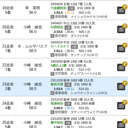
24/04/28 京都 11頭 7番 7人気
19走前
幸 英明
六波羅特別
ダ右 1800 良
5着
56.0
1:53.4
（
36.3
）
502 (+2)
⑨⑨⑨⑩
メイショウカゲカツ(+0.4)
24/04/07 中山 13頭 10番 10人気
20走前
小崎 綾也
印西特別
ダ右 2400 重
6着
56.0
2:33.6
（
39.8
）
500 (-2)
⑥⑦⑥⑦
ダスク(+1.6)
24/03/24 中京 16頭 15番 9人気
21走前
Ｂ．ムルザバエフ
ロードカナＣ
ダ左 1800 重
7着
58.0
1:51.1
（
36.9
）
502 (-10)
⑥⑤⑥⑤
サンテックス(+0.7)
24/03/09 阪神 14頭 3番 9人気
22走前
小崎 綾也
4歳以上2勝
ダ右 1800 良
7着
58.0
1:55.4
（
38.5
）
512 (+2)
⑦⑦⑥⑤
チュウワハート(+1.6)
23/12/28 阪神 16頭 9番 13人気
23走前
小崎 綾也
春待月賞
ダ右 1800 良
2着
58.0
1:53.6
（
38.1
）
510 (0)
⑧⑧⑨⑨
ショウナンライシン(+0.1)
23/12/16 阪神 16頭 1番 10人気
24走前
小崎 綾也
境港特別
ダ右 2000 稍重
4着
58.0
2:06.6
（
38.5
）
510 (0)
⑪⑪⑬⑪
ダディーズウォリア(+0.9)
23/12/03 阪神 16頭 14番 13人気
25走前
小崎 綾也
豊中特別
ダ右 1800 良
5着
58.0
1:54.7
（
38.7
）
510 (+10)