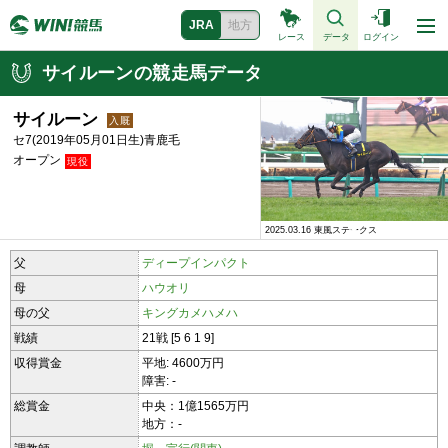
JRA
地方
レース
データ
ログイン
サイルーンの競走馬データ
サイルーン
セ7(2019年05月01日生)青鹿毛
オープン
2025.03.16 東風ステークス
2025.03.16 東風ステークス
父
ディープインパクト
母
ハウオリ
母の父
キングカメハメハ
戦績
21戦 [5 6 1 9]
収得賞金
平地: 4600万円
障害: -
総賞金
中央：1億1565万円
地方：-