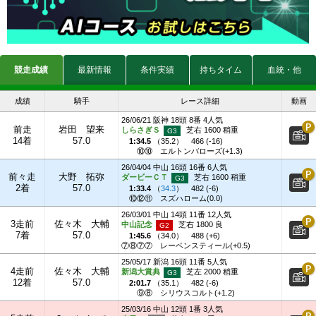
競走成績
最新情報
条件実績
持ちタイム
血統・他
成績
騎手
レース詳細
動画
26/06/21 阪神 18頭 8番 4人気
前走
岩田 望来
しらさぎＳ
芝右 1600 稍重
14着
57.0
1:34.5
（
35.2
）
466 (-16)
⑩⑩
エルトンバローズ(+1.3)
26/04/04 中山 16頭 16番 6人気
前々走
大野 拓弥
ダービーＣＴ
芝右 1600 稍重
2着
57.0
1:33.4
（
34.3
）
482 (-6)
⑩⑫⑪
スズハローム(0.0)
26/03/01 中山 14頭 11番 12人気
3走前
佐々木 大輔
中山記念
芝右 1800 良
7着
57.0
1:45.6
（
34.0
）
488 (+6)
⑦⑧⑦⑦
レーベンスティール(+0.5)
25/05/17 新潟 16頭 11番 5人気
4走前
佐々木 大輔
新潟大賞典
芝左 2000 稍重
12着
57.0
2:01.7
（
35.1
）
482 (-6)
⑨⑧
シリウスコルト(+1.2)
25/03/16 中山 12頭 1番 3人気