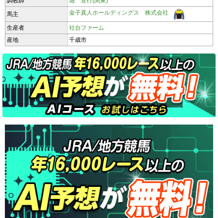
調教師
堀 宣行(関東)
金子真人ホールディングス 株式会社
馬主
生産者
社台ファーム
産地
千歳市