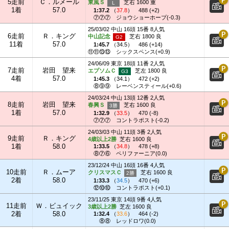
5走前
Ｃ．ルメール
東風Ｓ
芝右 1600 重
1着
57.0
1:37.2
（
37.8
）
488 (+2)
⑦⑦⑦
ジョウショーホープ(-0.3)
25/03/02 中山 16頭 15番 8人気
6走前
Ｒ．キング
中山記念
芝右 1800 良
11着
57.0
1:45.7
（
34.5
）
486 (+14)
⑪⑪⑬⑬
シックスペンス(+0.9)
24/06/09 東京 18頭 11番 2人気
7走前
岩田 望来
エプソムＣ
芝左 1800 良
4着
57.0
1:45.3
（
34.1
）
472 (+2)
⑧⑨⑨
レーベンスティール(+0.6)
24/03/24 中山 13頭 12番 2人気
8走前
岩田 望来
春興Ｓ
芝右 1600 良
1着
57.0
1:32.9
（
33.5
）
470 (-8)
⑦⑦⑦
コントラポスト(-0.2)
24/03/03 中山 11頭 3番 2人気
9走前
Ｒ．キング
4歳以上2勝
芝右 1600 良
1着
58.0
1:33.5
（
34.8
）
478 (+8)
⑧⑦⑥
ペリファーニア(0.0)
23/12/24 中山 16頭 16番 4人気
10走前
Ｒ．ムーア
クリスマスＣ
芝右 1600 良
2着
58.0
1:33.3
（
34.5
）
470 (+6)
⑫⑩⑩
コントラポスト(+0.1)
23/11/25 東京 14頭 9番 4人気
11走前
Ｗ．ビュイック
3歳以上2勝
芝左 1600 良
2着
58.0
1:32.4
（
33.6
）
464 (-2)
⑧⑧
レッドロワ(0.0)