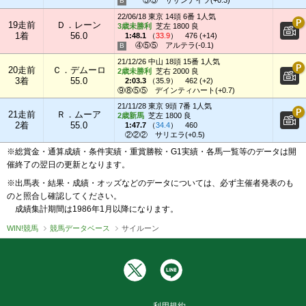
⑤⑤
サザンナイツ(+0.3)
22/06/18 東京 14頭 6番 1人気
19走前
Ｄ．レーン
3歳未勝利
芝左 1800 良
1着
56.0
1:48.1
（
33.9
）
476 (+14)
④⑤⑤
アルテラ(-0.1)
21/12/26 中山 18頭 15番 1人気
20走前
Ｃ．デムーロ
2歳未勝利
芝右 2000 良
3着
55.0
2:03.3
（
35.9
）
462 (+2)
⑨⑧⑤⑤
デインティハート(+0.7)
21/11/28 東京 9頭 7番 1人気
21走前
Ｒ．ムーア
2歳新馬
芝左 1800 良
2着
55.0
1:47.7
（
34.4
）
460
②②②
サリエラ(+0.5)
※総賞金・通算成績・条件実績・重賞勝鞍・G1実績・各馬一覧等のデータは開
催終了の翌日の更新となります。
※出馬表・結果・成績・オッズなどのデータについては、必ず主催者発表のも
のと照合し確認してください。
成績集計期間は1986年1月以降になります。
WIN!競馬
競馬データベース
サイルーン