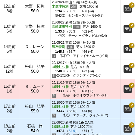
23/09/24 中山 16頭 14番 4人気
12走前
大野 拓弥
木更津特別
芝右 1600 良
8着
56.0
1:34.5
（
35.1
）
466 (+4)
⑧⑩⑫
センタースリール(+0.7)
23/08/27 新潟 17頭 7番 5人気
13走前
大野 拓弥
五頭連峰特別
芝左 1600 良
6着
58.0
1:33.6
（
33.3
）
462 (-4)
⑦⑦
テーオーグランビル(+0.4)
23/05/21 東京 10頭 4番 3人気
14走前
Ｄ．レーン
調布特別
芝左 1800 良
5着
58.0
1:45.8
（
35.7
）
466 (-6)
①①①
アドマイヤハレー(+0.5)
22/12/17 中山 15頭 9番 4人気
15走前
松山 弘平
3歳以上2勝
芝右 1800 良
12着
56.0
1:48.9
（
36.1
）
472 (+4)
②③③③
グランディア(+1.0)
22/11/19 東京 18頭 9番 1人気
16走前
Ｒ．ムーア
3歳以上1勝
芝左 1600 良
1着
56.0
1:33.1
（
33.9
）
468 (-6)
④④
ホウオウプレミア(-0.1)
22/10/30 東京 16頭 3番 2人気
17走前
松山 弘平
3歳以上1勝
芝左 1600 良
2着
55.0
1:33.7
（
33.6
）
474 (0)
①①
エターナルタイム(+0.2)
22/08/28 新潟 9頭 1番 2人気
18走前
石橋 脩
3歳以上1勝
芝左 1800 稍重
2着
54.0
1:47.1
（
34.9
）
474 (-2)