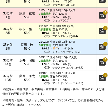
3着
54.0
1:08.9
（
34.6
）
476 (-6)
②②
アサケエース(+0.1)
21/04/10 新潟 16頭 13番 2人気
33走前
鮫島 克駿
3歳未勝利
芝左 1200 良
1着
56.0
1:09.8
（
34.9
）
482 (0)
①①
フミロア(-0.2)
21/03/20 中京 18頭 9番 2人気
34走前
福永 祐一
3歳未勝利
芝左 1200 良
3着
56.0
1:09.5
（
35.4
）
482 (-2)
③③
ブロンズレッド(+0.4)
21/02/27 小倉 18頭 15番 3人気
35走前
富田 暁
3歳未勝利
芝右 1200 重
2着
55.0
1:09.6
（
35.7
）
484 (+2)
③③
メイショウツツジ(+0.3)
20/12/20 阪神 18頭 18番 15人気
36走前
坂井 瑠星
2歳未勝利
芝右 1600 良
14着
55.0
1:35.9
（
37.0
）
482 (0)
②②
サルファーコスモス(+1.7)
20/10/10 京都 14頭 13番 6人気
37走前
藤岡 康太
2歳新馬
芝右 1600 不良
12着
55.0
1:39.5
（
38.4
）
482
⑥⑦
アールドヴィーヴル(+2.9)
※総賞金・通算成績・条件実績・重賞勝鞍・G1実績・各馬一覧等のデータは開
催終了の翌日の更新となります。
※出馬表・結果・成績・オッズなどのデータについては、必ず主催者発表のも
のと照合し確認してください。