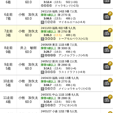
6着
60.0
3:12.4
（
13.5
）
502 (+16)
⑥⑥⑥⑥
ドゥラモンド(+2.5)
24/11/16 福島 14頭 9番 7人気
6走前
小牧 加矢太
障害3歳以上
障 2770 良
7着
60.0
3:06.5
（
13.5
）
486 (-2)
①②②④
マイネルエール(+4.4)
24/11/03 福島 8頭 5番 5人気
7走前
小牧 加矢太
障害3歳以上
障 2750 重
3着
60.0
3:05.3
（
13.5
）
488 (-8)
③③③③
トーアモルペウス(+1.5)
24/06/08 東京 11頭 6番 7人気
8走前
井上 敏樹
障害3歳以上
障 3000 良
9着
60.0
3:29.7
（
14.0
）
496 (-4)
⑩⑩⑩⑩
アンクルブラック(+5.8)
24/05/12 新潟 11頭 9番 2人気
9走前
小牧 加矢太
障害4歳以上
障 2890 良
5着
60.0
3:14.1
（
13.4
）
500 (+4)
③④⑤⑤
ラストドラフト(+4.9)
24/04/20 福島 14頭 13番 5人気
10走前
小牧 加矢太
障害4歳以上
障 2770 良
5着
60.0
3:04.7
（
13.3
）
496 (-6)
⑤⑥⑦⑦
メイショウキョウジ(+2.0)
24/03/31 中山 11頭 10番 8人気
11走前
小牧 加矢太
障害4歳以上
障 2880 良
4着
60.0
3:15.4
（
13.6
）
502 (-8)
⑤⑥⑧⑦
ブラビオ(+1.0)
24/01/27 小倉 12頭 7番 5人気