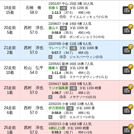
23/01/07 中山 15頭 3番 10人気
19走前
石橋 脩
初春Ｓ
ダ右 1200 良
15着
58.0
1:12.3
（
37.5
）
498 (+8)
⑪⑪
テイエムトッキュウ(+1.9)
22/08/27 小倉 14頭 4番 2人気
20走前
西村 淳也
釜山Ｓ
ダ右 1000 良
5着
57.0
0:58.8
（
35.5
）
490 (+6)
④④
ボンボンショコラ(+0.6)
22/07/09 小倉 11頭 1番 6人気
21走前
西村 淳也
マレーシアＣ
ダ右 1000 重
2着
57.0
0:57.7
（
34.7
）
484 (0)
④③
ジャスパーウィン(0.0)
22/05/01 阪神 16頭 16番 7人気
22走前
松山 弘平
陽春Ｓ
ダ右 1200 重
10着
54.0
1:11.4
（
36.9
）
484 (-2)
⑤④
スナークダヴィンチ(+1.1)
22/04/17 福島 16頭 9番 5人気
23走前
西村 淳也
ラジオ福島賞
ダ右 1150 稍重
1着
57.0
1:08.7
（
37.1
）
486 (-2)
④④
メサテソーロ(0.0)
22/02/20 小倉 14頭 13番 4人気
24走前
西村 淳也
伊万里特別
ダ右 1000 重
6着
57.0
0:58.8
（
35.9
）
488 (-6)
⑤⑦
エルズリー(+0.5)
22/02/13 小倉 14頭 6番 2人気
25走前
西村 淳也
4歳以上1勝
ダ右 1000 稍重
1着
57.0
0:59.3
（
36.7
）
494 (+14)