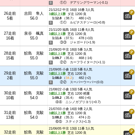
①①
デアリングウーマン(-0.1)
21/12/12 中京 16頭 16番 3人気
26走前
吉田 隼人
3歳以上1勝
ダ左 1200 良
5着
56.0
1:12.8
（
38.7
）
480 (+2)
①①
ルピナステソーロ(+0.8)
21/11/20 福島 16頭 11番 8人気
27走前
泉谷 楓真
3歳以上1勝
芝右 1200 良
16着
55.0
1:11.6
（
37.5
）
478 (+10)
③③
ジャガード(+1.9)
21/09/20 中京 18頭 5番 3人気
28走前
鮫島 克駿
3歳以上1勝
芝左 1200 良
15着
55.0
1:09.7
（
35.6
）
468 (-14)
②②
カーフライターク(+1.1)
21/09/05 小倉 11頭 5番 8人気
29走前
鮫島 克駿
3歳以上1勝
芝右 1200 良
2着
55.0
1:08.0
（
34.2
）
482 (+2)
②②
スーパーウーパー(0.0)
21/08/22 小倉 13頭 5番 4人気
30走前
鮫島 克駿
3歳以上1勝
芝右 1200 稍重
10着
54.0
1:09.2
（
35.4
）
480 (+6)
④④
ニシノガブリヨリ(+0.7)
21/07/03 小倉 14頭 9番 2人気
31走前
鮫島 克駿
3歳以上1勝
芝右 1200 良
13着
54.0
1:08.2
（
35.3
）
474 (-2)
⑥⑤
スティクス(+1.3)
21/06/05 中京 13頭 11番 3人気
32走前
鮫島 克駿
3歳以上1勝
芝左 1200 良