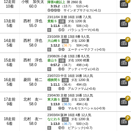
12走前
小牧 加矢太
障害4歳以上
障 2860 良
10着
60.0
3:15.2
（
13.7
）
510 (+4)
⑨⑩⑩⑩
サインオブサクセス(+6.1)
23/11/04 京都 16頭 10番 7人気
13走前
西村 淳也
貴船Ｓ
ダ右 1200 良
5着
55.0
1:11.6
（
35.8
）
506 (+2)
⑤⑤
パラシュラーマ(+0.8)
23/10/09 京都 13頭 8番 9人気
14走前
西村 淳也
大山崎Ｓ
ダ右 1200 重
5着
58.0
1:12.2
（
36.7
）
504 (+6)
⑨⑩
エーティーマクフィ(+0.5)
23/08/26 小倉 13頭 2番 8人気
15走前
西村 淳也
釜山Ｓ
ダ右 1000 稍重
6着
58.0
0:57.2
（
34.7
）
498 (+4)
⑧⑥
アッティーヴォ(+0.2)
23/07/23 中京 16頭 16番 16人気
16走前
菱田 裕二
桶狭間Ｓ
ダ左 1200 良
5着
58.0
1:11.1
（
36.4
）
494 (0)
⑧⑧
アルファマム(+0.6)
23/04/30 京都 16頭 16番 13人気
17走前
北村 友一
東大路Ｓ
ダ右 1200 重
9着
58.0
1:13.0
（
36.9
）
494 (-6)
⑭⑬
マルモリスペシャル(+0.9)
23/03/04 阪神 16頭 4番 12人気
18走前
北村 友一
なにわＳ
ダ右 1200 良
6着
58.0
1:13.0
（
36.7
）
500 (+2)
⑫⑪
ピアシック(+0.7)