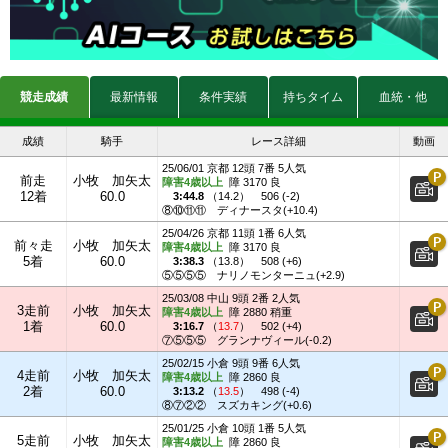
競走成績
最新情報
条件実績
持ちタイム
血統・他
成績
騎手
レース詳細
動画
25/06/01 京都 12頭 7番 5人気
前走
小牧 加矢太
障害4歳以上
障 3170 良
12着
60.0
3:44.8
（
14.2
）
506 (-2)
⑧⑩⑪⑪
ディナースタ(+10.4)
25/04/26 京都 11頭 1番 6人気
前々走
小牧 加矢太
障害4歳以上
障 3170 良
5着
60.0
3:38.3
（
13.8
）
508 (+6)
⑤⑤⑤⑤
ナリノモンターニュ(+2.9)
25/03/08 中山 9頭 2番 2人気
3走前
小牧 加矢太
障害4歳以上
障 2880 稍重
1着
60.0
3:16.7
（
13.7
）
502 (+4)
⑦⑤⑤⑤
グランナヴィール(-0.2)
25/02/15 小倉 9頭 9番 6人気
4走前
小牧 加矢太
障害4歳以上
障 2860 良
2着
60.0
3:13.2
（
13.5
）
498 (-4)
⑧⑦②②
スズカキング(+0.6)
25/01/25 小倉 10頭 1番 5人気
5走前
小牧 加矢太
障害4歳以上
障 2860 良