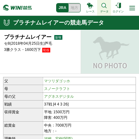
JRA
地方
レース
データ
ログイン
プラチナムレイアーの競走馬データ
プラチナムレイアー
セ8(2018年04月25日生)芦毛
3勝クラス・1600万下
父
マツリダゴッホ
母
スノークラフト
母の父
アグネスデジタル
戦績
37戦 [4 4 3 26]
収得賞金
平地: 1500万円
障害: 400万円
総賞金
中央：7008万円
地方：-
調教師
河嶋 宏樹(関西)