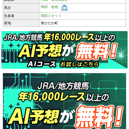
岡田 牧雄
馬主
生産者
岡田スタツド
産地
新ひだか町