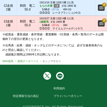
19/11/16 京都 10頭 5番 2人気
12走前
和田 竜二
もちの木賞
ダ右 1800 良
2着
55.0
1:53.2
（
37.0
）
484 (0)
③③③③
レーヌブランシュ(+0.2)
19/10/27 京都 13頭 9番 2人気
13走前
和田 竜二
2歳新馬
ダ右 1800 重
1着
55.0
1:54.0
（
37.0
）
484
②③②②
テイエムゴールデン(-0.7)
※総賞金・通算成績・条件実績・重賞勝鞍・G1実績・各馬一覧等のデータは開
催終了の翌日の更新となります。
※出馬表・結果・成績・オッズなどのデータについては、必ず主催者発表のも
のと照合し確認してください。
成績集計期間は1986年1月以降になります。
WIN!競馬
競馬データベース
キンノマサカリ
利用規約
特定商取引法の表記
プライバシーポリシー
©DIGIMERCE Inc. All Rights Reserved.