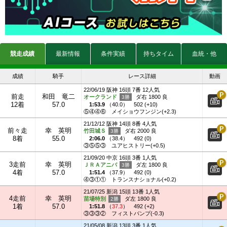
競走成績
最新情報
条件実績
持ちタイム
血統・他
成績
騎手
レース詳細
動画
22/06/19 阪神 16頭 7番 12人気
前走
和田 竜二
オークランド
ダ右 1800 良
12着
57.0
1:53.9
（
40.0
）
502 (+10)
⑤④④⑥
メイショウフンジン(+2.3)
21/12/12 阪神 14頭 8番 4人気
前々走
幸 英明
竹田城Ｓ
ダ右 2000 良
8着
55.0
2:06.0
（
38.4
）
492 (0)
③⑤⑤③
ユアヒストリー(+0.5)
21/09/20 中京 16頭 3番 1人気
3走前
幸 英明
ＪＲＡアニバ
ダ左 1800 良
4着
57.0
1:51.4
（
37.9
）
492 (0)
④③①①
トランスナショナル(+0.2)
21/07/25 新潟 15頭 13番 1人気
4走前
幸 英明
苗場特別
ダ左 1800 良
1着
57.0
1:51.8
（
37.3
）
492 (+2)
③③③②
フィストバンプ(-0.3)
21/05/08 新潟 13頭 3番 1人気