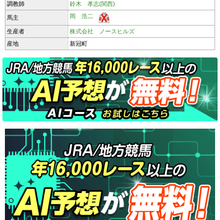
調教師
鈴木 孝志(関西)
岡 浩二
馬主
生産者
株式会社 ノースヒルズ
産地
新冠町