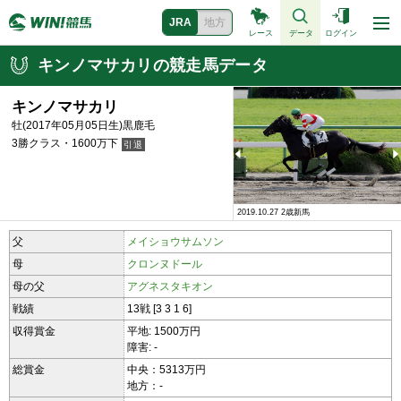
JRA
地方
レース
データ
ログイン
キンノマサカリの競走馬データ
キンノマサカリ
牡(2017年05月05日生)黒鹿毛
3勝クラス・1600万下
2019.10.27 2歳新馬
2019.10.27 2歳新馬
父
メイショウサムソン
母
クロンヌドール
母の父
アグネスタキオン
戦績
13戦 [3 3 1 6]
収得賞金
平地: 1500万円
障害: -
総賞金
中央：5313万円
地方：-