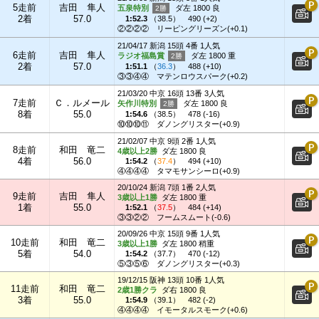
5走前
吉田 隼人
五泉特別
ダ左 1800 良
2着
57.0
1:52.3
（
38.5
）
490 (+2)
②②②②
リーピングリーズン(+0.1)
21/04/17 新潟 15頭 4番 1人気
6走前
吉田 隼人
ラジオ福島賞
ダ左 1800 重
2着
57.0
1:51.1
（
36.3
）
488 (+10)
③③④④
マテンロウスパーク(+0.2)
21/03/20 中京 16頭 13番 3人気
7走前
Ｃ．ルメール
矢作川特別
ダ左 1800 良
8着
55.0
1:54.6
（
38.5
）
478 (-16)
⑩⑩⑩⑪
ダノングリスター(+0.9)
21/02/07 中京 9頭 2番 1人気
8走前
和田 竜二
4歳以上2勝
ダ左 1800 良
4着
56.0
1:54.2
（
37.4
）
494 (+10)
④④④④
タマモサンシーロ(+0.9)
20/10/24 新潟 7頭 1番 2人気
9走前
吉田 隼人
3歳以上1勝
ダ左 1800 重
1着
55.0
1:52.1
（
37.5
）
484 (+14)
③③②②
フームスムート(-0.6)
20/09/26 中京 15頭 9番 1人気
10走前
和田 竜二
3歳以上1勝
ダ左 1800 稍重
5着
54.0
1:54.2
（
37.7
）
470 (-12)
⑤③⑤⑥
ダノングリスター(+0.3)
19/12/15 阪神 13頭 10番 1人気
11走前
和田 竜二
2歳1勝クラ
ダ右 1800 良
3着
55.0
1:54.9
（
39.1
）
482 (-2)
④④④④
イモータルスモーク(+0.6)