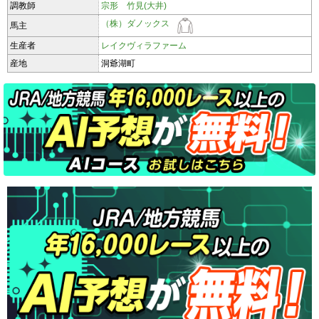
調教師
宗形 竹見(大井)
（株）ダノックス
馬主
生産者
レイクヴィラファーム
産地
洞爺湖町