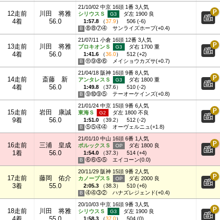
21/10/02 中京 16頭 1番 3人気
12走前
川田 将雅
シリウスＳ
ダ左 1900 良
4着
56.0
1:57.8
（
37.9
）
506 (-6)
⑧⑧⑦④
サンライズホープ(+0.4)
21/07/11 小倉 16頭 12番 3人気
13走前
川田 将雅
プロキオンＳ
ダ右 1700 重
4着
56.0
1:41.6
（
36.0
）
512 (+2)
⑪⑨⑧⑥
メイショウカズサ(+0.7)
21/04/18 阪神 16頭 9番 8人気
14走前
斎藤 新
アンタレスＳ
ダ右 1800 重
4着
56.0
1:49.8
（
37.6
）
510 (-2)
⑨⑩⑨⑤
テーオーケインズ(+0.8)
21/01/24 中京 15頭 9番 6人気
15走前
岩田 康誠
東海Ｓ
ダ左 1800 不良
9着
56.0
1:51.0
（
39.2
）
512 (-2)
⑤⑤④④
オーヴェルニュ(+1.8)
21/01/10 中山 16頭 6番 1人気
16走前
三浦 皇成
ポルックスＳ
ダ右 1800 良
1着
56.0
1:54.0
（
37.3
）
514 (+4)
⑥⑥⑤⑤
エイコーン(0.0)
20/11/29 阪神 15頭 9番 2人気
17走前
藤岡 佑介
カノープスＳ
ダ右 2000 良
3着
55.0
2:05.3
（
38.3
）
510 (+6)
④④③②
ハナズレジェンド(+0.4)
20/10/03 中京 16頭 9番 3人気
18走前
川田 将雅
シリウスＳ
ダ左 1900 良
4着
55.0
1:58.3
（
37.0
）
504 (0)