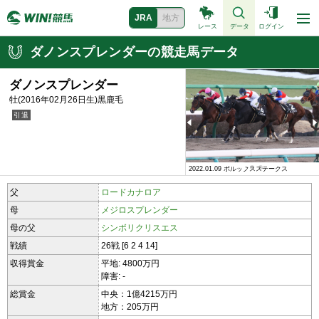
JRA
地方
レース
データ
ログイン
ダノンスプレンダーの競走馬データ
ダノンスプレンダー
牡(2016年02月26日生)黒鹿毛
2022.01.09 ポルックスステークス
2018.10.28 2歳新馬
父
ロードカナロア
母
メジロスプレンダー
母の父
シンボリクリスエス
戦績
26戦 [6 2 4 14]
収得賞金
平地: 4800万円
障害: -
総賞金
中央：1億4215万円
地方：205万円