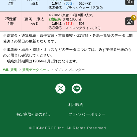
2着
56.0
1:54.4
（
38.2
）
510 (+2)
⑤⑤⑤⑤
ブラックウォーリア(0.0)
18/10/28 京都 13頭 8番 3人気
26走前
藤岡 康太
2歳新馬
ダ右 1800 良
1着
55.0
1:54.1
（
37.3
）
508
③③③②
ストロングライン(-0.2)
※総賞金・通算成績・条件実績・重賞勝鞍・G1実績・各馬一覧等のデータは開
催終了の翌日の更新となります。
※出馬表・結果・成績・オッズなどのデータについては、必ず主催者発表のも
のと照合し確認してください。
成績集計期間は1986年1月以降になります。
WIN!競馬
競馬データベース
ダノンスプレンダー
利用規約
特定商取引法の表記
プライバシーポリシー
©DIGIMERCE Inc. All Rights Reserved.