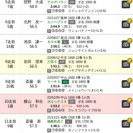
5走前
団野 大成
アルデバラン
ダ左 1900 良
7着
59.0
2:00.3
（
37.5
）
512 (+2)
⑦⑧⑨⑧
メイショウフンジン(+0.6)
22/11/27 阪神 16頭 4番 8人気
6走前
北村 友一
カノープスＳ
ダ右 2000 稍重
5着
56.5
2:04.9
（
39.1
）
510 (0)
⑤⑤④③
ウシュバテソーロ(+1.2)
22/08/27 新潟 15頭 3番 9人気
7走前
池添 謙一
ＢＳＮ賞
ダ左 1800 稍重
14着
56.5
1:55.1
（
40.9
）
510 (-4)
⑦⑦⑧⑨
ジュンライトボルト(+3.6)
22/06/12 中京 16頭 12番 6人気
8走前
岩田 望来
三宮Ｓ
ダ左 1800 良
3着
56.5
1:51.1
（
38.1
）
514 (+4)
⑦⑥⑧⑧
ハヤブサナンデクン(+1.1)
22/03/27 中山 16頭 4番 6人気
9走前
斎藤 新
マーチＳ
ダ右 1800 重
10着
56.5
1:51.6
（
38.0
）
510 (0)
⑨⑧⑧⑧
メイショウハリオ(+1.4)
22/01/09 中山 16頭 4番 1人気
10走前
横山 和生
ポルックスＳ
ダ右 1800 良
1着
57.0
1:53.2
（
37.8
）
510 (+4)
⑤⑤④④
クレスコブレイブ(0.0)
21/11/21 福島 15頭 5番 3人気
11走前
斎藤 新
福島民友Ｃ
ダ右 1700 良
9着
57.0
1:46.1
（
37.3
）
506 (0)
⑦⑥⑨⑧
ダノンファスト(+1.0)