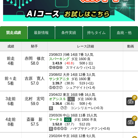
競走成績
最新情報
条件実績
持ちタイム
血統・他
成績
騎手
レース詳細
動画
23/08/23 川崎 14頭 7番 3人気
前走
赤岡 修次
スパーキング
ダ左 1600 良
4着
58.0
1:43.9
（
40.8
）
508 (-11)
⑫⑭⑬⑭
スマイルウィ(+1.1)
23/08/02 大井 14頭 12番 3人気
前々走
吉原 寛人
サンタアニタ
ダ右 1600 重
5着
57.0
1:39.7
（
38.9
）
519 (+11)
⑤⑥⑦⑦
シュアゲイト(+1.4)
23/04/22 東京 16頭 9番 16人気
3走前
北村 宏司
オアシスＳ
ダ左 1600 良
6着
59.0
1:36.6
（
36.6
）
508 (-4)
⑦⑦
コンシリエーレ(+0.3)
23/03/26 中山 16頭 11番 15人気
4走前
斎藤 新
マーチＳ
ダ右 1800 不良
8着
57.5
1:52.0
（
37.7
）
512 (0)
⑥⑥⑤⑤
ハヤブサナンデクン(+0.6)
23/02/04 中京 16頭 12番 9人気