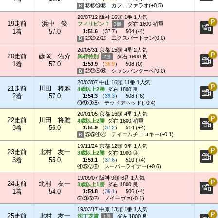
⑫⑫⑬⑫
カフェファラオ(+0.5)
20/07/12 阪神 16頭 1番 1人気
19走前
浜中 俊
フィリピンＴ
ダ右 1800 稍重
1着
57.0
1:51.6
（
37.7
）
504 (-4)
②②②②
エクスパートラン(0.0)
20/05/31 京都 15頭 4番 2人気
20走前
藤岡 佑介
與杼特別
ダ右 1900 良
1着
57.0
1:59.9
（
36.9
）
508 (0)
②②⑤⑥
シャンパンクーペ(0.0)
20/03/07 中山 16頭 11番 1人気
21走前
川田 将雅
4歳以上2勝
ダ右 1800 良
2着
57.0
1:54.3
（
39.3
）
508 (-6)
⑩⑨⑨⑧
デッドアヘッド(+0.4)
20/01/05 京都 16頭 4番 1人気
22走前
川田 将雅
4歳以上2勝
ダ右 1800 稍重
3着
56.0
1:51.9
（
37.2
）
514 (+4)
⑤⑤④④
テイエムチェロキー(+0.1)
19/11/24 京都 12頭 9番 1人気
23走前
北村 友一
3歳以上2勝
ダ右 1900 良
3着
55.0
1:59.1
（
37.6
）
510 (+4)
④⑤⑦⑧
スーパーライナー(+0.6)
19/09/07 阪神 9頭 6番 1人気
24走前
北村 友一
3歳以上1勝
ダ右 1800 良
1着
54.0
1:54.8
（
36.1
）
506 (-4)
②③⑤②
ノイーヴァ(-0.1)
19/03/17 中京 13頭 1番 1人気
25走前
北村 友一
沈丁花賞
ダ左 1800 良