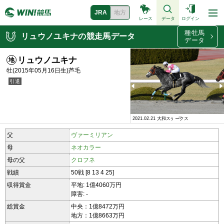
JRA
地方
レース
データ
ログイン
種牡馬
リュウノユキナの競走馬データ
データ
リュウノユキナ
牡(2015年05月16日生)芦毛
2021.01.17 ジャニュアリーステークス
2021.02.21 大和ステークス
父
ヴァーミリアン
母
ネオカラー
母の父
クロフネ
戦績
50戦 [8 13 4 25]
収得賞金
平地: 1億4060万円
障害: -
総賞金
中央：1億8472万円
地方：1億8663万円