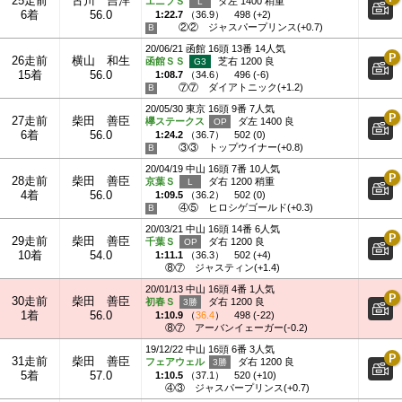
25走前
古川 吉洋
エニフＳ
ダ左 1400 稍重
6着
56.0
1:22.7
（
36.9
）
498 (+2)
②②
ジャスパープリンス(+0.7)
20/06/21 函館 16頭 13番 14人気
26走前
横山 和生
函館ＳＳ
芝右 1200 良
15着
56.0
1:08.7
（
34.6
）
496 (-6)
⑦⑦
ダイアトニック(+1.2)
20/05/30 東京 16頭 9番 7人気
27走前
柴田 善臣
欅ステークス
ダ左 1400 良
6着
56.0
1:24.2
（
36.7
）
502 (0)
③③
トップウイナー(+0.8)
20/04/19 中山 16頭 7番 10人気
28走前
柴田 善臣
京葉Ｓ
ダ右 1200 稍重
4着
56.0
1:09.5
（
36.2
）
502 (0)
④⑤
ヒロシゲゴールド(+0.3)
20/03/21 中山 16頭 14番 6人気
29走前
柴田 善臣
千葉Ｓ
ダ右 1200 良
10着
54.0
1:11.1
（
36.3
）
502 (+4)
⑧⑦
ジャスティン(+1.4)
20/01/13 中山 16頭 4番 1人気
30走前
柴田 善臣
初春Ｓ
ダ右 1200 良
1着
56.0
1:10.9
（
36.4
）
498 (-22)
⑧⑦
アーバンイェーガー(-0.2)
19/12/22 中山 16頭 6番 3人気
31走前
柴田 善臣
フェアウェル
ダ右 1200 良
5着
57.0
1:10.5
（
37.1
）
520 (+10)
④③
ジャスパープリンス(+0.7)