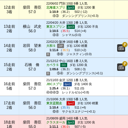
22/06/02 門別 10頭 8番 1人気
12走前
柴田 善臣
北海道スプリ
ダ右 1200 重
3着
57.0
1:10.9
（
36.2
）
502 (-12)
④③
ダンシングプリンス(+0.3)
22/04/20 大井 13頭 2番 1人気
13走前
横山 武史
東京スプリン
ダ右 1200 不良
2着
56.0
1:10.5
（
35.5
）
514 (+4)
④④
シャマル(0.0)
22/02/20 阪神 16頭 6番 1人気
14走前
岩田 望来
大和Ｓ
ダ右 1200 稍重
2着
58.0
1:11.6
（
36.5
）
510 (+2)
⑧⑧
ジャスティン(0.0)
21/12/12 中山 16頭 1番 2人気
15走前
石橋 脩
カペラＳ
ダ右 1200 良
2着
57.0
1:09.6
（
36.3
）
508 (-3)
⑤④
ダンシングプリンス(+0.1)
21/11/03 金沢 12頭 1番 3人気
16走前
柴田 善臣
JBCスプリ
ダ右 1400 良
5着
57.0
1:25.4
（
36.1
）
511 (0)
④④④③
レッドルゼル(+0.8)
21/10/06 大井 13頭 5番 1人気
17走前
柴田 善臣
東京盃競走
ダ右 1200 稍重
2着
56.0
1:10.4
（
35.9
）
511 (+4)
⑥④
サクセスエナジー(+0.1)
21/08/09 盛岡 14頭 8番 1人気
18走前
柴田 善臣
クラスターカ
ダ左 1200 良
1着
55.0
1:11.1
（
36.0
）
507 (-5)