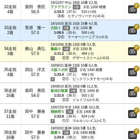
19/12/07 中山 16頭 16番 2人気
32走前
柴田 善臣
アクアライン
ダ右 1200 稍重
4着
56.0
1:10.3
（
37.5
）
510 (+10)
④⑥
ヒデノヴィーナス(+0.4)
19/10/20 新潟 15頭 15番 4人気
33走前
菅原 隆一
北陸Ｓ
ダ左 1200 重
2着
57.0
1:09.5
（
35.6
）
500 (+6)
②②
テーオージーニアス(+0.3)
19/10/06 京都 13頭 8番 3人気
34走前
横山 典弘
藤森Ｓ
ダ右 1200 良
3着
57.0
1:11.2
（
36.4
）
494 (-2)
②②
デザートストーム(+0.5)
19/09/21 阪神 13頭 10番 6人気
35走前
四位 洋文
大阪スポ杯
ダ右 1400 稍重
4着
57.0
1:23.4
（
37.1
）
496 (-6)
②①
ビックリシタナモー(+0.4)
19/08/10 新潟 18頭 8番 11人気
36走前
柴田 善臣
新潟日報賞
芝左 1400 良
16着
54.0
1:21.5
（
36.5
）
502 (-2)
②②
ジョイフル(+1.4)
19/07/20 中京 14頭 13番 10人気
37走前
田中 勝春
桶狭間Ｓ
ダ左 1400 重
11着
57.0
1:23.9
（
39.9
）
504 (+4)
①①
マルカソレイユ(+1.7)
19/03/02 阪神 16頭 5番 3人気
38走前
田中 勝春
播磨Ｓ
ダ右 1400 稍重
16着
57.0
1:24.9
（
38.2
）
500 (-6)