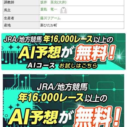
調教師
坂井 英光(大井)
蓑島 竜一
馬主
生産者
藤川フアーム
産地
新ひだか町