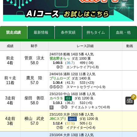
競走成績
最新情報
条件実績
持ちタイム
血統・他
成績
騎手
レース詳細
動画
24/07/18 船橋 14頭 5番 4人気
前走
菅原 涼太
習志野きらっ
ダ左 1000 重
4着
58.0
1:00.5
（
36.7
）
499 (-34)
⑨⑦
エンテレケイア(+1.8)
24/04/16 浦和 12頭 11番 2人気
前々走
鷹見 陸
プリムローズ
ダ左 1400 良
11着
57.0
1:30.4
（
41.3
）
533 (+23)
⑤⑤⑤⑦
スマートセラヴィー(+1.9)
23/12/10 中山 16頭 16番 1人気
3走前
柴田 善臣
カペラＳ
ダ右 1200 良
4着
58.0
1:10.1
（
36.2
）
510 (+5)
③③
テイエムトッキュウ(+0.8)
23/11/03 大井 15頭 5番 2人気
4走前
横山 武史
JBCスプリ
ダ右 1200 良
3着
57.0
1:12.4
（
37.5
）
505 (-1)
⑦⑥
イグナイター(+0.4)
23/10/04 大井 13頭 1番 2人気