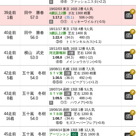
④④
ファッショニスタ(+2.2)
19/02/03 東京 16頭 2番 6人気
39走前
田中 勝春
4歳以上2勝
ダ左 1300 稍重
1着
57.0
1:17.2
（
35.1
）
506 (+26)
①①
ミッキーワイルド(-0.5)
18/11/17 東京 17頭 4番 9人気
40走前
田中 勝春
3歳以上2勝
芝左 1400 良
9着
56.0
1:22.4
（
34.0
）
480 (0)
③④
トミケンキルカス(+1.1)
18/11/03 福島 16頭 12番 8人気
41走前
横山 武史
河北新報杯
芝右 1200 良
6着
53.0
1:08.8
（
34.3
）
480 (-12)
④⑧
メイショウカリン(+0.5)
18/08/11 札幌 13頭 10番 7人気
42走前
五十嵐 冬樹
ＳＴＶ賞
芝右 1500 稍重
5着
54.0
1:30.5
（
36.0
）
492 (+4)
⑥⑤④
ハッピーグリン(+1.2)
18/07/14 函館 13頭 3番 9人気
43走前
五十嵐 冬樹
ＳＴＶ杯
芝右 1200 良
8着
54.0
1:09.5
（
36.7
）
488 (+4)
①①
ハウメア(+0.5)
18/06/16 函館 16頭 1番 10人気
44走前
五十嵐 冬樹
ＨＴＢ杯
芝右 1200 良
16着
54.0
1:08.7
（
34.4
）
484 (+2)
⑮⑮
モズスーパーフレア(+0.8)
18/04/14 阪神 13頭 3番 12人気
45走前
五十嵐 冬樹
アーリントン
芝右 1600 良