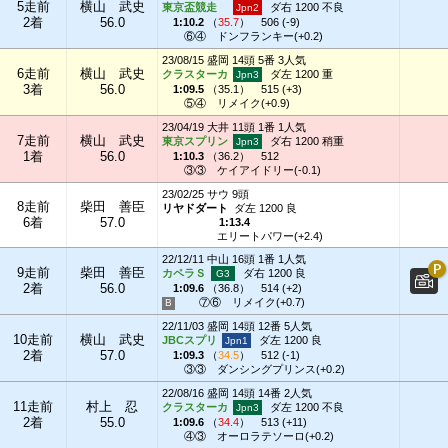
5走前
横山 武史
東京盃競走
ダ右 1200 不良
2着
56.0
1:10.2
（
35.7
）
506 (-9)
⑥④
ドンフランキー(+0.2)
23/08/15 盛岡 14頭 5番 3人気
6走前
横山 武史
クラスターカ
ダ左 1200 重
3着
56.0
1:09.5
（
35.1
）
515 (+3)
⑤④
リメイク(+0.9)
23/04/19 大井 11頭 1番 1人気
7走前
横山 武史
東京スプリン
ダ右 1200 稍重
1着
56.0
1:10.3
（
36.2
）
512
③③
ケイアイドリー(-0.1)
23/02/25 サウ 9頭
8走前
柴田 善臣
リヤドダート
ダ左 1200 良
6着
57.0
1:13.4
エリートパワー(+2.4)
22/12/11 中山 16頭 1番 1人気
9走前
柴田 善臣
カペラＳ
ダ右 1200 良
2着
56.0
1:09.6
（
36.8
）
514 (+2)
⑦⑥
リメイク(+0.7)
22/11/03 盛岡 14頭 12番 5人気
10走前
横山 武史
JBCスプリ
ダ左 1200 良
2着
57.0
1:09.3
（
34.5
）
512 (-1)
③③
ダンシングプリンス(+0.2)
22/08/16 盛岡 14頭 14番 2人気
11走前
村上 忍
クラスターカ
ダ左 1200 不良
2着
55.0
1:09.6
（
34.4
）
513 (+11)
④③
オーロラテソーロ(+0.2)