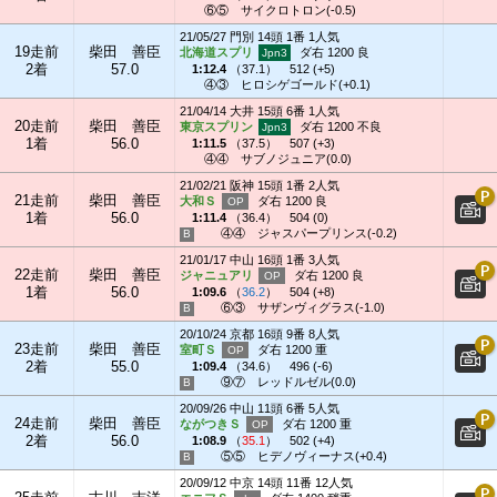
⑥⑤
サイクロトロン(-0.5)
21/05/27 門別 14頭 1番 1人気
19走前
柴田 善臣
北海道スプリ
ダ右 1200 良
2着
57.0
1:12.4
（
37.1
）
512 (+5)
④③
ヒロシゲゴールド(+0.1)
21/04/14 大井 15頭 6番 1人気
20走前
柴田 善臣
東京スプリン
ダ右 1200 不良
1着
56.0
1:11.5
（
37.5
）
507 (+3)
④④
サブノジュニア(0.0)
21/02/21 阪神 15頭 1番 2人気
21走前
柴田 善臣
大和Ｓ
ダ右 1200 良
1着
56.0
1:11.4
（
36.4
）
504 (0)
④④
ジャスパープリンス(-0.2)
21/01/17 中山 16頭 1番 3人気
22走前
柴田 善臣
ジャニュアリ
ダ右 1200 良
1着
56.0
1:09.6
（
36.2
）
504 (+8)
⑥③
サザンヴィグラス(-1.0)
20/10/24 京都 16頭 9番 8人気
23走前
柴田 善臣
室町Ｓ
ダ右 1200 重
2着
55.0
1:09.4
（
34.6
）
496 (-6)
⑨⑦
レッドルゼル(0.0)
20/09/26 中山 11頭 6番 5人気
24走前
柴田 善臣
ながつきＳ
ダ右 1200 重
2着
56.0
1:08.9
（
35.1
）
502 (+4)
⑤⑤
ヒデノヴィーナス(+0.4)
20/09/12 中京 14頭 11番 12人気