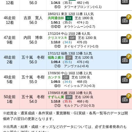
12着
56.0
1:34.5
（
35.5
）
482 (+8)
⑥⑤
タワーオブロンドン(+1.1)
18/02/11 東京 12頭 11番 11人気
46走前
吉原 寛人
共同通信杯
芝左 1800 良
12着
56.0
1:50.1
（
35.0
）
474 (-2)
⑪⑫⑫
オウケンムーン(+2.7)
17/12/24 中山 15頭 2番 6人気
47走前
内田 博幸
クリスマスＲ
芝右 1200 良
9着
56.0
1:10.0
（
34.6
）
476 (0)
⑪⑫
タイセイプライド(+1.0)
17/11/12 福島 13頭 13番 3人気
48走前
五十嵐 冬樹
福島２歳Ｓ
芝右 1200 良
2着
56.0
1:09.4
（
35.5
）
476 (+6)
⑦⑥
アンヴァル(+0.4)
17/09/30 中山 16頭 13番 2人気
49走前
五十嵐 冬樹
カンナＳ
芝右 1200 良
5着
55.0
1:09.5
（
34.6
）
468 (0)
⑬⑪
ペイシャルアス(+0.3)
17/09/03 札幌 15頭 10番 9人気
50走前
五十嵐 冬樹
すずらん賞
芝右 1200 良
1着
54.0
1:10.8
（
35.9
）
468 (-8)
⑦⑤
モルトアレグロ(-0.3)
※総賞金・通算成績・条件実績・重賞勝鞍・G1実績・各馬一覧等のデータは開
催終了の翌日の更新となります。
※出馬表・結果・成績・オッズなどのデータについては、必ず主催者発表のも