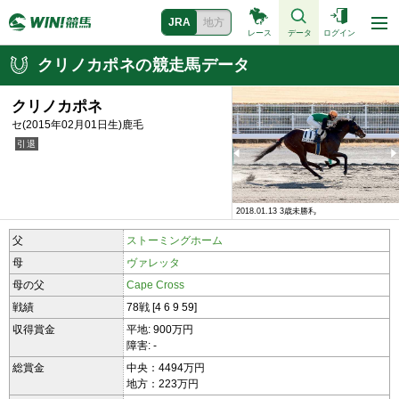
JRA
地方
レース
データ
ログイン
クリノカポネの競走馬データ
クリノカポネ
セ(2015年02月01日生)鹿毛
2018.01.13 3歳未勝利
2018.01.13 3歳未勝利
父
ストーミングホーム
母
ヴァレッタ
母の父
Cape Cross
戦績
78戦 [4 6 9 59]
収得賞金
平地: 900万円
障害: -
総賞金
中央：4494万円
地方：223万円