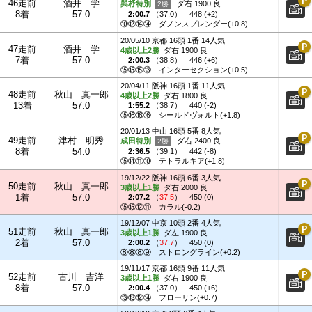
46走前
酒井 学
與杼特別
ダ右 1900 良
8着
57.0
2:00.7
（
37.0
）
448 (+2)
⑩⑫⑭⑭
ダノンスプレンダー(+0.8)
20/05/10 京都 16頭 1番 14人気
47走前
酒井 学
4歳以上2勝
ダ右 1900 良
7着
57.0
2:00.3
（
38.8
）
446 (+6)
⑮⑮⑮⑬
インターセクション(+0.5)
20/04/11 阪神 16頭 1番 11人気
48走前
秋山 真一郎
4歳以上2勝
ダ右 1800 良
13着
57.0
1:55.2
（
38.7
）
440 (-2)
⑮⑯⑯⑯
シールドヴォルト(+1.8)
20/01/13 中山 16頭 5番 8人気
49走前
津村 明秀
成田特別
ダ右 2400 良
8着
54.0
2:36.5
（
39.1
）
442 (-8)
⑮⑭⑪⑩
テトラルキア(+1.8)
19/12/22 阪神 16頭 6番 3人気
50走前
秋山 真一郎
3歳以上1勝
ダ右 2000 良
1着
57.0
2:07.2
（
37.5
）
450 (0)
⑮⑮⑫⑪
カラル(-0.2)
19/12/07 中京 10頭 2番 4人気
51走前
秋山 真一郎
3歳以上1勝
ダ左 1900 良
2着
57.0
2:00.2
（
37.7
）
450 (0)
⑧⑧⑧⑨
ストロングライン(+0.2)
19/11/17 京都 16頭 9番 11人気
52走前
古川 吉洋
3歳以上1勝
ダ右 1900 良
8着
57.0
2:00.4
（
37.0
）
450 (+6)
⑬⑬⑫⑭
フローリン(+0.7)