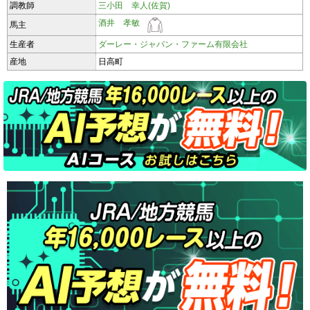
調教師
三小田 幸人(佐賀)
酒井 孝敏
馬主
生産者
ダーレー・ジャパン・ファーム有限会社
産地
日高町