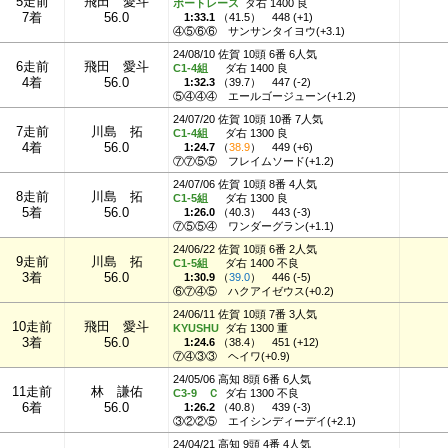
5走前
飛田 愛斗
ボートレース
ダ右 1400 良
7着
56.0
1:33.1
（
41.5
）
448 (+1)
④⑤⑥⑥
サンサンタイヨウ(+3.1)
24/08/10 佐賀 10頭 6番 6人気
6走前
飛田 愛斗
C1-4組
ダ右 1400 良
4着
56.0
1:32.3
（
39.7
）
447 (-2)
⑤④④④
エールゴージューン(+1.2)
24/07/20 佐賀 10頭 10番 7人気
7走前
川島 拓
C1-4組
ダ右 1300 良
4着
56.0
1:24.7
（
38.9
）
449 (+6)
⑦⑦⑤⑤
フレイムソード(+1.2)
24/07/06 佐賀 10頭 8番 4人気
8走前
川島 拓
C1-5組
ダ右 1300 良
5着
56.0
1:26.0
（
40.3
）
443 (-3)
⑦⑤⑤④
ワンダーグラン(+1.1)
24/06/22 佐賀 10頭 6番 2人気
9走前
川島 拓
C1-5組
ダ右 1400 不良
3着
56.0
1:30.9
（
39.0
）
446 (-5)
⑥⑦④⑤
ハクアイゼウス(+0.2)
24/06/11 佐賀 10頭 7番 3人気
10走前
飛田 愛斗
KYUSHU
ダ右 1300 重
3着
56.0
1:24.6
（
38.4
）
451 (+12)
⑦④③③
ヘイワ(+0.9)
24/05/06 高知 8頭 6番 6人気
11走前
林 謙佑
C3-9 Ｃ
ダ右 1300 不良
6着
56.0
1:26.2
（
40.8
）
439 (-3)
③②②⑤
エイシンディーデイ(+2.1)
24/04/21 高知 9頭 4番 4人気