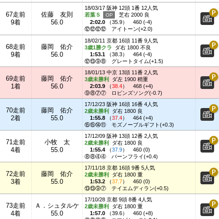
18/03/17 阪神 12頭 1番 12人気
67走前
佐藤 友則
若葉Ｓ
芝右 2000 良
9着
56.0
2:02.0
（
35.9
）
460 (-4)
⑫⑫⑫⑫
アイトーン(+2.0)
18/02/11 京都 16頭 11番 9人気
68走前
藤岡 佑介
3歳1勝クラ
ダ右 1800 不良
9着
56.0
1:53.1
（
38.3
）
464 (-4)
⑫⑬⑨⑧
グレートタイム(+1.5)
18/01/13 中京 13頭 11番 2人気
69走前
藤岡 佑介
3歳未勝利
ダ左 1900 稍重
1着
56.0
2:03.9
（
38.4
）
468 (+4)
⑨⑧⑦⑦
ロビンズソング(-0.7)
17/12/23 阪神 16頭 16番 4人気
70走前
藤岡 佑介
2歳未勝利
ダ右 1800 良
2着
55.0
1:55.8
（
37.4
）
464 (+4)
⑮⑮⑭⑪
モズノーブルギフト(+0.3)
17/12/09 阪神 13頭 12番 2人気
71走前
小牧 太
2歳未勝利
ダ右 1800 良
4着
55.0
1:55.4
（
37.9
）
460 (0)
⑧⑧④④
バーンフライ(+0.4)
17/11/18 京都 16頭 9番 5人気
72走前
藤岡 佑介
2歳未勝利
ダ右 1800 重
3着
55.0
1:53.2
（
37.7
）
460 (0)
⑬⑬⑨⑦
テイエムディラン(+0.5)
17/10/28 京都 9頭 8番 4人気
73走前
Ａ．シュタルケ
2歳未勝利
ダ右 1800 重
4着
55.0
1:57.0
（
39.6
）
460 (+8)