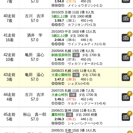
7着
57.0
1:54.0
（
38.0
）
450 (0)
⑭⑭⑬⑪
メイショウダジン(+1.1)
20/10/25 京都 11頭 2番 8人気
40走前
古川 吉洋
3歳以上2勝
ダ右 1900 稍重
7着
57.0
1:59.7
（
38.1
）
450 (+4)
⑩⑩⑧⑦
カフジキング(+1.3)
20/10/03 中京 16頭 6番 13人気
41走前
酒井 学
3歳以上2勝
ダ左 1900 良
16着
57.0
2:00.4
（
38.6
）
446 (-4)
⑮⑮⑬⑮
ウインフォルティス(+1.9)
20/09/06 札幌 13頭 2番 6人気
42走前
亀田 温心
釧路湿原特別
ダ右 1700 良
10着
57.0
1:46.9
（
37.8
）
450 (0)
⑪⑪⑪⑪
ヴォカツィオーネ(+1.2)
20/08/23 札幌 14頭 11番 6人気
43走前
亀田 温心
大通公園特別
ダ右 1700 良
3着
57.0
1:47.2
（
38.3
）
450 (-2)
⑬⑬⑭⑫
シェダル(+0.6)
20/07/25 札幌 11頭 2番 7人気
44走前
古川 吉洋
大倉山特別
ダ右 1700 良
4着
57.0
1:45.1
（
37.5
）
452 (+6)
⑪⑪⑩⑦
ケルティックソード(+0.4)
20/06/21 阪神 15頭 11番 8人気
45走前
秋山 真一郎
鷹取特別
ダ右 2000 稍重
5着
57.0
2:06.3
（
36.2
）
446 (-2)
⑭⑭⑬⑪
シャンパンクーペ(+0.7)
20/05/31 京都 15頭 3番 14人気