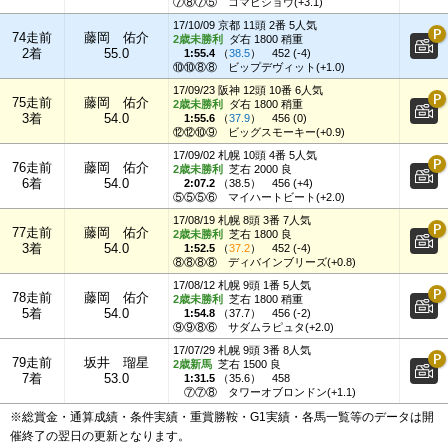
⑦⑧⑦⑤
コマビショウ(+3.1)
17/10/09 京都 11頭 2番 5人気
74走前
藤岡 佑介
2歳未勝利
ダ右 1800 稍重
2着
55.0
1:55.4
（
38.5
）
452 (-4)
⑩⑩⑧⑧
ビップデヴィット(+1.0)
17/09/23 阪神 12頭 10番 6人気
75走前
藤岡 佑介
2歳未勝利
ダ右 1800 稍重
3着
54.0
1:55.6
（
37.9
）
456 (0)
⑫⑫⑩⑨
ビッグスモーキー(+0.9)
17/09/02 札幌 10頭 4番 5人気
76走前
藤岡 佑介
2歳未勝利
芝右 2000 良
6着
54.0
2:07.2
（
38.5
）
456 (+4)
⑤⑤⑤⑥
マイハートビート(+2.0)
17/08/19 札幌 8頭 3番 7人気
77走前
藤岡 佑介
2歳未勝利
芝右 1800 良
3着
54.0
1:52.5
（
37.2
）
452 (-4)
⑧⑧⑧⑧
ディバインブリーズ(+0.8)
17/08/12 札幌 9頭 1番 5人気
78走前
藤岡 佑介
2歳未勝利
芝右 1800 稍重
5着
54.0
1:54.8
（
37.7
）
456 (-2)
⑨⑨⑧⑥
サダムラピュタ(+2.0)
17/07/29 札幌 9頭 3番 8人気
79走前
坂井 瑠星
2歳新馬
芝右 1500 良
7着
53.0
1:31.5
（
35.6
）
458
⑦⑦⑧
タワーオブロンドン(+1.1)
※総賞金・通算成績・条件実績・重賞勝鞍・G1実績・各馬一覧等のデータは開
催終了の翌日の更新となります。