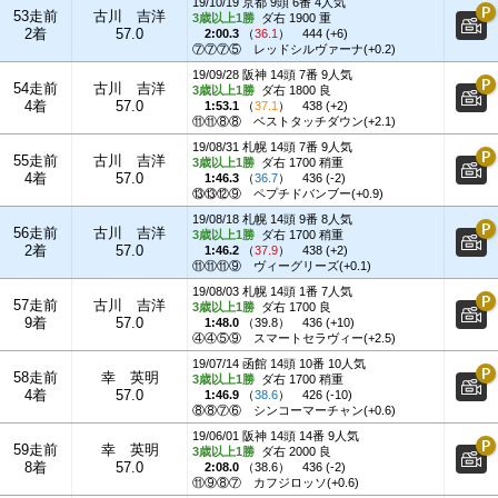
19/10/19 京都 9頭 6番 4人気
53走前
古川 吉洋
3歳以上1勝
ダ右 1900 重
2着
57.0
2:00.3
（
36.1
）
444 (+6)
⑦⑦⑦⑤
レッドシルヴァーナ(+0.2)
19/09/28 阪神 14頭 7番 9人気
54走前
古川 吉洋
3歳以上1勝
ダ右 1800 良
4着
57.0
1:53.1
（
37.1
）
438 (+2)
⑪⑪⑧⑧
ベストタッチダウン(+2.1)
19/08/31 札幌 14頭 7番 9人気
55走前
古川 吉洋
3歳以上1勝
ダ右 1700 稍重
4着
57.0
1:46.3
（
36.7
）
436 (-2)
⑬⑬⑫⑨
ペプチドバンブー(+0.9)
19/08/18 札幌 14頭 9番 8人気
56走前
古川 吉洋
3歳以上1勝
ダ右 1700 稍重
2着
57.0
1:46.2
（
37.9
）
438 (+2)
⑪⑪⑪⑨
ヴィーグリーズ(+0.1)
19/08/03 札幌 14頭 1番 7人気
57走前
古川 吉洋
3歳以上1勝
ダ右 1700 良
9着
57.0
1:48.0
（
39.8
）
436 (+10)
④④⑤⑨
スマートセラヴィー(+2.5)
19/07/14 函館 14頭 10番 10人気
58走前
幸 英明
3歳以上1勝
ダ右 1700 稍重
4着
57.0
1:46.9
（
38.6
）
426 (-10)
⑧⑧⑦⑥
シンコーマーチャン(+0.6)
19/06/01 阪神 14頭 14番 9人気
59走前
幸 英明
3歳以上1勝
ダ右 2000 良
8着
57.0
2:08.0
（
38.6
）
436 (-2)
⑪⑨⑧⑦
カフジロッソ(+0.6)