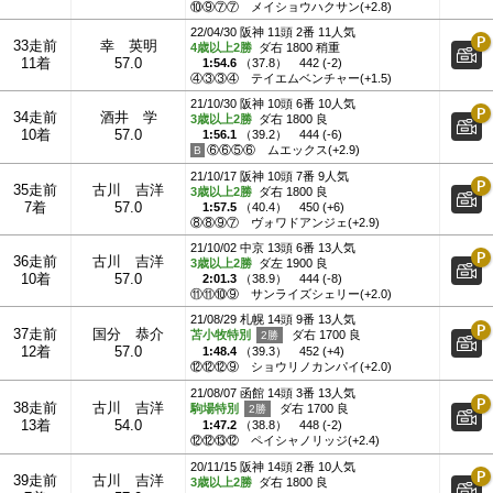
⑩⑨⑦⑦
メイショウハクサン(+2.8)
22/04/30 阪神 11頭 2番 11人気
33走前
幸 英明
4歳以上2勝
ダ右 1800 稍重
11着
57.0
1:54.6
（
37.8
）
442 (-2)
④③③④
テイエムベンチャー(+1.5)
21/10/30 阪神 10頭 6番 10人気
34走前
酒井 学
3歳以上2勝
ダ右 1800 良
10着
57.0
1:56.1
（
39.2
）
444 (-6)
⑥⑥⑤⑥
ムエックス(+2.9)
21/10/17 阪神 10頭 7番 9人気
35走前
古川 吉洋
3歳以上2勝
ダ右 1800 良
7着
57.0
1:57.5
（
40.4
）
450 (+6)
⑧⑧⑨⑦
ヴォワドアンジェ(+2.9)
21/10/02 中京 13頭 6番 13人気
36走前
古川 吉洋
3歳以上2勝
ダ左 1900 良
10着
57.0
2:01.3
（
38.9
）
444 (-8)
⑪⑪⑩⑨
サンライズシェリー(+2.0)
21/08/29 札幌 14頭 9番 13人気
37走前
国分 恭介
苫小牧特別
ダ右 1700 良
12着
57.0
1:48.4
（
39.3
）
452 (+4)
⑫⑫⑫⑨
ショウリノカンパイ(+2.0)
21/08/07 函館 14頭 3番 13人気
38走前
古川 吉洋
駒場特別
ダ右 1700 良
13着
54.0
1:47.2
（
38.8
）
448 (-2)
⑫⑫⑬⑫
ペイシャノリッジ(+2.4)
20/11/15 阪神 14頭 2番 10人気
39走前
古川 吉洋
3歳以上2勝
ダ右 1800 良