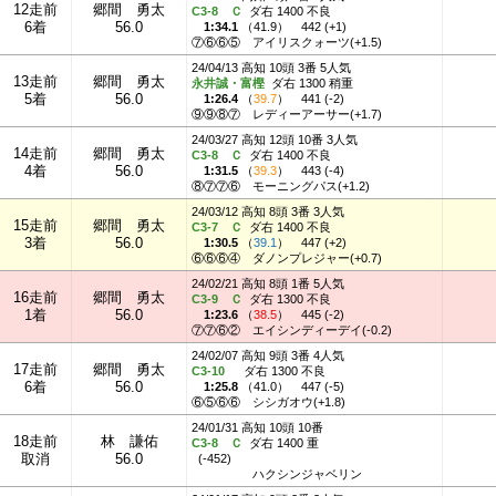
12走前
郷間 勇太
C3-8 Ｃ
ダ右 1400 不良
6着
56.0
1:34.1
（
41.9
）
442 (+1)
⑦⑥⑥⑤
アイリスクォーツ(+1.5)
24/04/13 高知 10頭 3番 5人気
13走前
郷間 勇太
永井誠・富樫
ダ右 1300 稍重
5着
56.0
1:26.4
（
39.7
）
441 (-2)
⑨⑨⑧⑦
レディーアーサー(+1.7)
24/03/27 高知 12頭 10番 3人気
14走前
郷間 勇太
C3-8 Ｃ
ダ右 1400 不良
4着
56.0
1:31.5
（
39.3
）
443 (-4)
⑧⑦⑦⑥
モーニングパス(+1.2)
24/03/12 高知 8頭 3番 3人気
15走前
郷間 勇太
C3-7 Ｃ
ダ右 1400 不良
3着
56.0
1:30.5
（
39.1
）
447 (+2)
⑥⑥⑥④
ダノンプレジャー(+0.7)
24/02/21 高知 8頭 1番 5人気
16走前
郷間 勇太
C3-9 Ｃ
ダ右 1300 不良
1着
56.0
1:23.6
（
38.5
）
445 (-2)
⑦⑦⑥②
エイシンディーデイ(-0.2)
24/02/07 高知 9頭 3番 4人気
17走前
郷間 勇太
C3-10
ダ右 1300 不良
6着
56.0
1:25.8
（
41.0
）
447 (-5)
⑥⑤⑥⑥
シシガオウ(+1.8)
24/01/31 高知 10頭 10番
18走前
林 謙佑
C3-8 Ｃ
ダ右 1400 重
取消
56.0
(-452)
ハクシンジャベリン