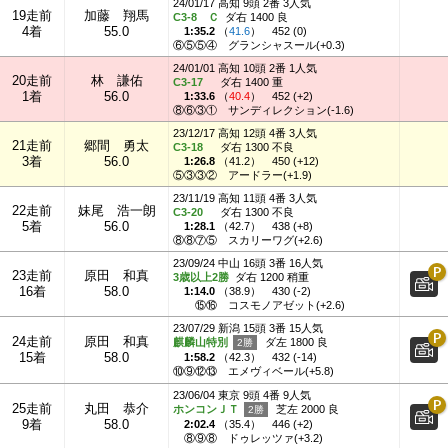
24/01/17 高知 9頭 2番 3人気
19走前
加藤 翔馬
C3-8 Ｃ
ダ右 1400 良
4着
55.0
1:35.2
（
41.6
）
452 (0)
⑥⑤⑤④
グランシャスール(+0.3)
24/01/01 高知 10頭 2番 1人気
20走前
林 謙佑
C3-17
ダ右 1400 重
1着
56.0
1:33.6
（
40.4
）
452 (+2)
⑧⑥③①
サンディレクション(-1.6)
23/12/17 高知 12頭 4番 3人気
21走前
郷間 勇太
C3-18
ダ右 1300 不良
3着
56.0
1:26.8
（
41.2
）
450 (+12)
⑤③③②
アードラー(+1.9)
23/11/19 高知 11頭 4番 3人気
22走前
妹尾 浩一朗
C3-20
ダ右 1300 不良
5着
56.0
1:28.1
（
42.7
）
438 (+8)
⑧⑧⑦⑤
スカリーワグ(+2.6)
23/09/24 中山 16頭 3番 16人気
23走前
原田 和真
3歳以上2勝
ダ右 1200 稍重
16着
58.0
1:14.0
（
38.9
）
430 (-2)
⑮⑯
コスモノアゼット(+2.6)
23/07/29 新潟 15頭 3番 15人気
24走前
原田 和真
麒麟山特別
ダ左 1800 良
15着
58.0
1:58.2
（
42.3
）
432 (-14)
⑩⑨⑫⑬
エメヴィベール(+5.8)
23/06/04 東京 9頭 4番 9人気
25走前
丸田 恭介
ホンコンＪＴ
芝左 2000 良
9着
58.0
2:02.4
（
35.4
）
446 (+2)
⑧⑨⑧
ドゥレッツァ(+3.2)