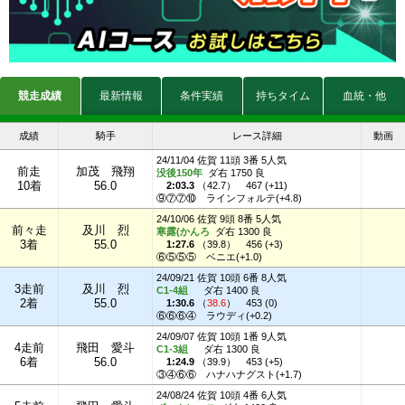
競走成績
最新情報
条件実績
持ちタイム
血統・他
成績
騎手
レース詳細
動画
24/11/04 佐賀 11頭 3番 5人気
前走
加茂 飛翔
没後150年
ダ右 1750 良
10着
56.0
2:03.3
（
42.7
）
467 (+11)
⑨⑦⑦⑩
ラインフォルテ(+4.8)
24/10/06 佐賀 9頭 8番 5人気
前々走
及川 烈
寒露(かんろ
ダ右 1300 良
3着
55.0
1:27.6
（
39.8
）
456 (+3)
⑥⑤⑤⑤
ベニエ(+1.0)
24/09/21 佐賀 10頭 6番 8人気
3走前
及川 烈
C1-4組
ダ右 1400 良
2着
55.0
1:30.6
（
38.6
）
453 (0)
⑥⑥⑥④
ラウディ(+0.2)
24/09/07 佐賀 10頭 1番 9人気
4走前
飛田 愛斗
C1-3組
ダ右 1300 良
6着
56.0
1:24.9
（
39.9
）
453 (+5)
③④⑥⑥
ハナハナグスト(+1.7)
24/08/24 佐賀 10頭 4番 6人気