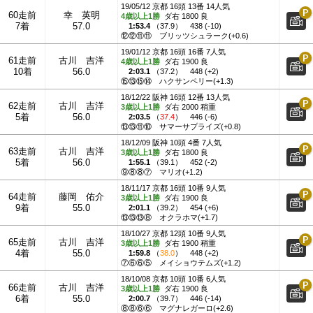
19/05/12 京都 16頭 13番 14人気
60走前
幸 英明
4歳以上1勝
ダ右 1800 良
7着
57.0
1:53.4
（
37.9
）
438 (-10)
⑫⑫⑪⑪
ブリッツシュラーク(+0.6)
19/01/12 京都 16頭 16番 7人気
61走前
古川 吉洋
4歳以上1勝
ダ右 1900 良
10着
56.0
2:03.1
（
37.2
）
448 (+2)
⑮⑬⑮⑭
ハクサンペリー(+1.3)
18/12/22 阪神 16頭 12番 13人気
62走前
古川 吉洋
3歳以上1勝
ダ右 2000 稍重
5着
56.0
2:03.5
（
37.4
）
446 (-6)
⑬⑬⑪⑩
サマーサプライズ(+0.8)
18/12/09 阪神 10頭 4番 7人気
63走前
古川 吉洋
3歳以上1勝
ダ右 1800 良
5着
56.0
1:55.1
（
39.1
）
452 (-2)
⑨⑧⑧⑦
マリオ(+1.2)
18/11/17 京都 16頭 10番 9人気
64走前
藤岡 佑介
3歳以上1勝
ダ右 1900 良
9着
55.0
2:01.1
（
39.2
）
454 (+6)
⑬⑬⑬⑧
オクラホマ(+1.7)
18/10/27 京都 12頭 10番 9人気
65走前
古川 吉洋
3歳以上1勝
ダ右 1900 稍重
4着
55.0
1:59.8
（
38.0
）
448 (+2)
⑦⑥⑥⑤
メイショウテムズ(+1.2)
18/10/08 京都 10頭 10番 6人気
66走前
古川 吉洋
3歳以上1勝
ダ右 1900 良
6着
55.0
2:00.7
（
39.7
）
446 (-14)
⑧⑧⑥⑥
マグナレガーロ(+2.6)