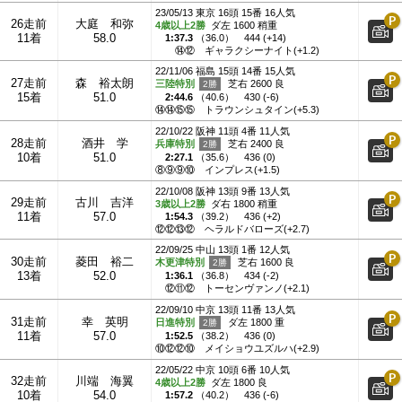
23/05/13 東京 16頭 15番 16人気
26走前
大庭 和弥
4歳以上2勝
ダ左 1600 稍重
11着
58.0
1:37.3
（
36.0
）
444 (+14)
⑭⑫
ギャラクシーナイト(+1.2)
22/11/06 福島 15頭 14番 15人気
27走前
森 裕太朗
三陸特別
芝右 2600 良
15着
51.0
2:44.6
（
40.6
）
430 (-6)
⑭⑭⑮⑮
トラウンシュタイン(+5.3)
22/10/22 阪神 11頭 4番 11人気
28走前
酒井 学
兵庫特別
芝右 2400 良
10着
51.0
2:27.1
（
35.6
）
436 (0)
⑧⑨⑨⑩
インプレス(+1.5)
22/10/08 阪神 13頭 9番 13人気
29走前
古川 吉洋
3歳以上2勝
ダ右 1800 稍重
11着
57.0
1:54.3
（
39.2
）
436 (+2)
⑫⑫⑬⑫
ヘラルドバローズ(+2.7)
22/09/25 中山 13頭 1番 12人気
30走前
菱田 裕二
木更津特別
芝右 1600 良
13着
52.0
1:36.1
（
36.8
）
434 (-2)
⑫⑪⑫
トーセンヴァンノ(+2.1)
22/09/10 中京 13頭 11番 13人気
31走前
幸 英明
日進特別
ダ左 1800 重
11着
57.0
1:52.5
（
38.2
）
436 (0)
⑩⑫⑫⑩
メイショウユズルハ(+2.9)
22/05/22 中京 10頭 6番 10人気
32走前
川端 海翼
4歳以上2勝
ダ左 1800 良
10着
54.0
1:57.2
（
40.2
）
436 (-6)