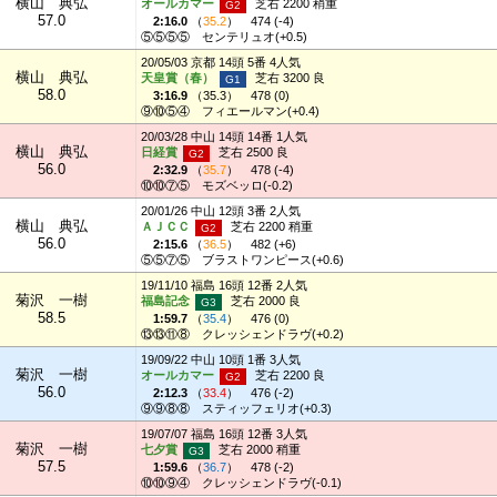
横山 典弘
オールカマー
芝右 2200 稍重
57.0
2:16.0
（
35.2
）
474 (-4)
⑤⑤⑤⑤
センテリュオ(+0.5)
20/05/03 京都 14頭 5番 4人気
横山 典弘
天皇賞（春）
芝右 3200 良
58.0
3:16.9
（
35.3
）
478 (0)
⑨⑩⑤④
フィエールマン(+0.4)
20/03/28 中山 14頭 14番 1人気
横山 典弘
日経賞
芝右 2500 良
56.0
2:32.9
（
35.7
）
478 (-4)
⑩⑩⑦⑤
モズベッロ(-0.2)
20/01/26 中山 12頭 3番 2人気
横山 典弘
ＡＪＣＣ
芝右 2200 稍重
56.0
2:15.6
（
36.5
）
482 (+6)
⑤⑤⑦⑤
ブラストワンピース(+0.6)
19/11/10 福島 16頭 12番 2人気
菊沢 一樹
福島記念
芝右 2000 良
58.5
1:59.7
（
35.4
）
476 (0)
⑬⑬⑪⑧
クレッシェンドラヴ(+0.2)
19/09/22 中山 10頭 1番 3人気
菊沢 一樹
オールカマー
芝右 2200 良
56.0
2:12.3
（
33.4
）
476 (-2)
⑨⑨⑧⑧
スティッフェリオ(+0.3)
19/07/07 福島 16頭 12番 3人気
菊沢 一樹
七夕賞
芝右 2000 稍重
57.5
1:59.6
（
36.7
）
478 (-2)
⑩⑩⑨④
クレッシェンドラヴ(-0.1)