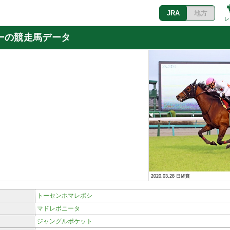
JRA
地方
レ
ーの競走馬データ
.26 3歳未勝利
2020.03.28 日経賞
トーセンホマレボシ
マドレボニータ
ジャングルポケット