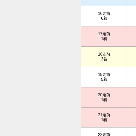
16走前
6着
17走前
1着
18走前
3着
19走前
5着
20走前
1着
21走前
1着
22走前