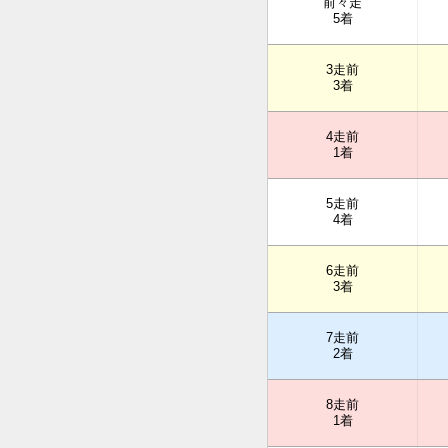
前々走
5着
3走前
3着
4走前
1着
5走前
4着
6走前
3着
7走前
2着
8走前
1着