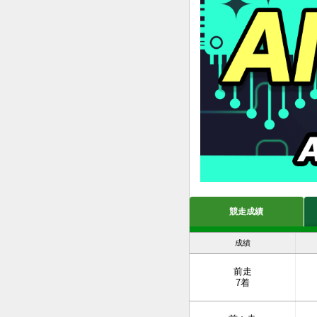
競走成績
成績
前走
7着