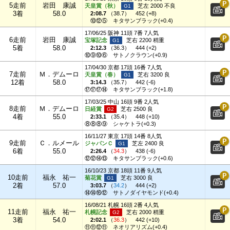
5走前
岩田 康誠
天皇賞（秋）
芝左 2000 不良
3着
58.0
2:08.7
（
38.7
）
452 (+8)
⑩⑫⑤
キタサンブラック(+0.4)
17/06/25 阪神 11頭 7番 7人気
6走前
岩田 康誠
宝塚記念
芝右 2200 稍重
5着
58.0
2:12.3
（
36.3
）
444 (+2)
⑩⑨⑩⑥
サトノクラウン(+0.9)
17/04/30 京都 17頭 16番 7人気
7走前
Ｍ．デムーロ
天皇賞（春）
芝右 3200 良
12着
58.0
3:14.3
（
35.7
）
442 (-6)
⑰⑰⑰⑭
キタサンブラック(+1.8)
17/03/25 中山 16頭 9番 2人気
8走前
Ｍ．デムーロ
日経賞
芝右 2500 良
4着
55.0
2:33.1
（
35.4
）
448 (+10)
⑧⑧⑧⑨
シャケトラ(+0.3)
16/11/27 東京 17頭 14番 8人気
9走前
Ｃ．ルメール
ジャパンＣ
芝左 2400 良
6着
55.0
2:26.4
（
34.3
）
438 (-6)
⑫⑫⑭⑬
キタサンブラック(+0.6)
16/10/23 京都 18頭 11番 9人気
10走前
福永 祐一
菊花賞
芝右 3000 良
2着
57.0
3:03.7
（
34.2
）
444 (+2)
⑭⑭⑯⑫
サトノダイヤモンド(+0.4)
16/08/21 札幌 16頭 2番 4人気
11走前
福永 祐一
札幌記念
芝右 2000 稍重
3着
54.0
2:02.1
（
36.3
）
442 (+10)
⑪⑪⑫⑪
ネオリアリズム(+0.4)