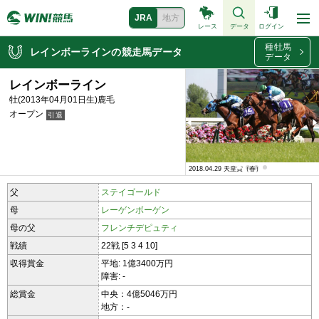
JRA
地方
レース
データ
ログイン
種牡馬
レインボーラインの競走馬データ
データ
レインボーライン
牡(2013年04月01日生)鹿毛
オープン
2015.08.30 2歳未勝利
2018.04.29 天皇賞（春）
父
ステイゴールド
母
レーゲンボーゲン
母の父
フレンチデピュティ
戦績
22戦 [5 3 4 10]
収得賞金
平地: 1億3400万円
障害: -
総賞金
中央：4億5046万円
地方：-