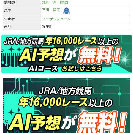
調教師
浅見 秀一(関西)
三田 昌宏
馬主
生産者
ノーザンファーム
産地
安平町