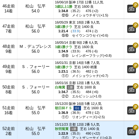
16/06/18 阪神 17頭 12番 11人気
46走前
松山 弘平
3歳以上1勝
芝右 1600 良
14着
54.0
1:34.8
（
35.2
）
476 (+2)
⑫⑮
メイショウチギリ(+1.5)
16/05/29 東京 18頭 2番 9人気
47走前
松山 弘平
3歳1勝クラ
芝左 1400 良
7着
56.0
1:21.4
（
33.9
）
474 (-2)
⑮⑯
セイウンコウセイ(+0.6)
16/05/14 京都 9頭 2番 6人気
48走前
Ｍ．デュプレシス
3歳1勝クラ
芝右 1600 良
9着
56.0
1:34.9
（
33.9
）
476 (-6)
⑧⑧
レインボーフラッグ(+0.8)
16/01/31 京都 14頭 5番 7人気
49走前
Ｓ．フォーリー
3歳1勝クラ
芝右 1400 稍重
9着
56.0
1:23.1
（
36.5
）
482 (-2)
①①
メイショウシャチ(+0.7)
16/01/16 京都 12頭 1番 5人気
50走前
Ｓ．フォーリー
白梅賞
芝右 1600 良
8着
56.0
1:34.7
（
35.5
）
484 (+6)
②②
エルビッシュ(+1.0)
15/12/20 阪神 16頭 5番 12人気
51走前
松山 弘平
朝日杯ＦＳ
芝右 1600 良
16着
55.0
1:36.9
（
36.9
）
478 (-12)
①①
リオンディーズ(+2.5)
15/11/23 京都 12頭 2番 5人気
52走前
松山 弘平
秋明菊賞
芝右 1400 良
2着
55.0
1:22.9
（
35.0
）
490 (+22)
①①
アットザシーサイド(+0.3)