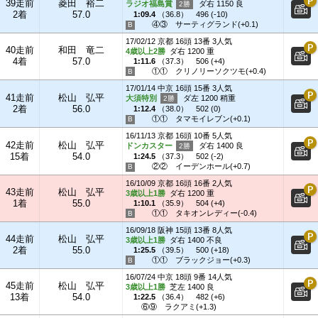
39走前
菱田 裕二
ラジオ福島賞
ダ右 1150 良
2着
57.0
1:09.4
（
36.8
）
496 (-10)
④③
サーティグランド(+0.1)
17/02/12 京都 16頭 13番 3人気
40走前
和田 竜二
4歳以上2勝
ダ右 1200 重
4着
57.0
1:11.6
（
37.3
）
506 (+4)
①①
クリノリーソクツモ(+0.4)
17/01/14 中京 16頭 15番 3人気
41走前
松山 弘平
大須特別
ダ左 1200 稍重
2着
56.0
1:12.4
（
38.0
）
502 (0)
①①
タマモイレブン(+0.1)
16/11/13 京都 16頭 10番 5人気
42走前
松山 弘平
ドンカスター
ダ右 1400 良
15着
54.0
1:24.5
（
37.3
）
502 (-2)
②②
イーデンホール(+0.7)
16/10/09 京都 16頭 16番 2人気
43走前
松山 弘平
3歳以上1勝
ダ右 1200 重
1着
55.0
1:10.1
（
35.9
）
504 (+4)
①①
タキオンレディー(-0.4)
16/09/18 阪神 15頭 13番 8人気
44走前
松山 弘平
3歳以上1勝
ダ右 1400 不良
2着
55.0
1:25.5
（
39.5
）
500 (+18)
①①
ブラックジョー(+0.3)
16/07/24 中京 18頭 9番 14人気
45走前
松山 弘平
3歳以上1勝
芝左 1400 良
13着
54.0
1:22.5
（
36.4
）
482 (+6)
⑥⑨
ラクアミ(+1.3)