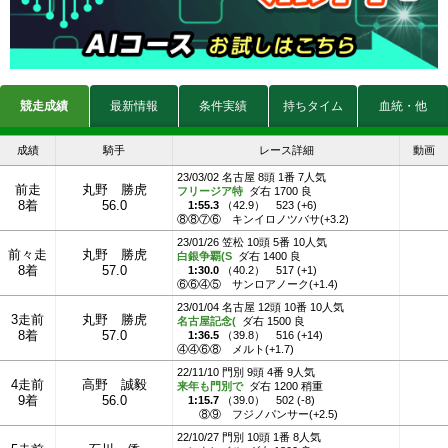
競走成績
最新情報
条件実績
持ちタイム
血統・他
成績
騎手
レース詳細
動画
23/03/02 名古屋 8頭 1番 7人気
前走
丸野 勝虎
フリージア特
ダ右 1700 良
8着
56.0
1:55.3
（
42.9
）
523 (+6)
⑧⑧⑦⑥
キンイロノツバサ(+3.2)
23/01/26 笠松 10頭 5番 10人気
前々走
丸野 勝虎
白銀争覇(S
ダ右 1400 良
8着
57.0
1:30.0
（
40.2
）
517 (+1)
⑥⑥④⑤
サンロアノーク(+1.4)
23/01/04 名古屋 12頭 10番 10人気
3走前
丸野 勝虎
名古屋記念(
ダ右 1500 良
8着
57.0
1:36.5
（
39.8
）
516 (+14)
④④⑥⑧
メルト(+1.7)
22/11/10 門別 9頭 4番 9人気
4走前
高野 誠毅
来年も門別で
ダ右 1200 稍重
9着
56.0
1:15.7
（
39.0
）
502 (-8)
⑧⑨
フジノパンサー(+2.5)
22/10/27 門別 10頭 1番 8人気