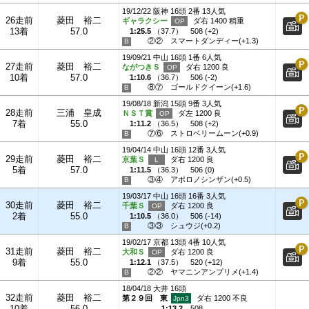
19/12/22 阪神 16頭 2番 13人気
26走前
菱田 裕二
ギャラクシー
ダ右 1400 稍重
13着
57.0
1:25.5
（
37.7
）
508 (+2)
②②
スマートダンディー(+1.3)
19/09/21 中山 16頭 1番 6人気
27走前
菱田 裕二
ながつきＳ
ダ右 1200 良
10着
57.0
1:10.6
（
36.7
）
506 (-2)
⑧⑦
ゴールドクイーン(+1.6)
19/08/18 新潟 15頭 9番 3人気
28走前
三浦 皇成
ＮＳＴ賞
ダ左 1200 良
7着
55.0
1:11.2
（
36.5
）
508 (+2)
⑦⑥
ストロベリームーン(+0.9)
19/04/14 中山 16頭 12番 3人気
29走前
菱田 裕二
京葉Ｓ
ダ右 1200 良
5着
57.0
1:11.5
（
36.3
）
506 (0)
③④
アポロノシンザン(+0.5)
19/03/17 中山 16頭 16番 3人気
30走前
菱田 裕二
千葉Ｓ
ダ右 1200 良
2着
55.0
1:10.5
（
36.0
）
506 (-14)
③③
シュウジ(+0.2)
19/02/17 京都 13頭 4番 10人気
31走前
菱田 裕二
大和Ｓ
ダ右 1200 良
9着
55.0
1:12.1
（
37.5
）
520 (+12)
②②
ヤマニンアンプリメ(+1.4)
18/04/18 大井 16頭
32走前
菱田 裕二
第２９回 東
ダ右 1200 不良
10着
56.0
1:13.2
508