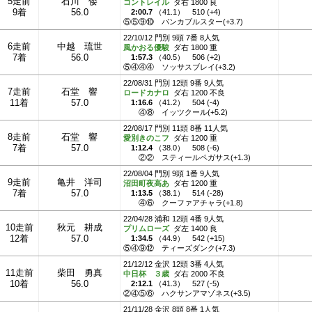
5走前
石川 倭
コントレイル
ダ右 1800 良
9着
56.0
2:00.7
（
41.1
）
510 (+4)
⑤⑤⑨⑩
バンカブルスター(+3.7)
22/10/12 門別 9頭 7番 8人気
6走前
中越 琉世
風かおる優駿
ダ右 1800 重
7着
56.0
1:57.3
（
40.5
）
506 (+2)
⑤④④④
ソッサスブレイ(+3.2)
22/08/31 門別 12頭 9番 9人気
7走前
石堂 響
ロードカナロ
ダ右 1200 不良
11着
57.0
1:16.6
（
41.2
）
504 (-4)
④⑧
イッツクール(+5.2)
22/08/17 門別 11頭 8番 11人気
8走前
石堂 響
愛別きのこフ
ダ右 1200 重
7着
57.0
1:12.4
（
38.0
）
508 (-6)
②②
スティールペガサス(+1.3)
22/08/04 門別 9頭 1番 9人気
9走前
亀井 洋司
沼田町夜高あ
ダ右 1200 重
7着
57.0
1:13.5
（
38.1
）
514 (-28)
④⑥
クーファアチャラ(+1.8)
22/04/28 浦和 12頭 4番 9人気
10走前
秋元 耕成
プリムローズ
ダ左 1400 良
12着
57.0
1:34.5
（
44.9
）
542 (+15)
⑤④⑨⑫
ティーズダンク(+7.3)
21/12/12 金沢 12頭 3番 4人気
11走前
柴田 勇真
中日杯 ３歳
ダ右 2000 不良
10着
56.0
2:12.1
（
41.3
）
527 (-5)
②④⑤⑥
ハクサンアマゾネス(+3.5)
21/11/28 金沢 8頭 8番 1人気