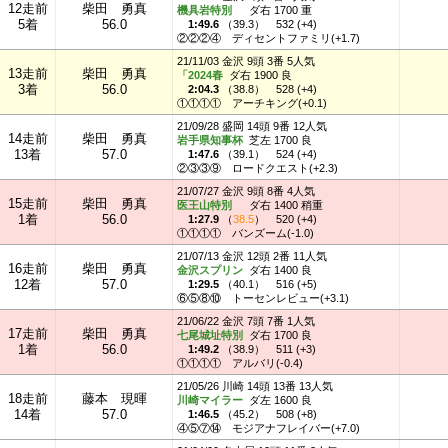
12走前
柴田 勇真
機具岩特別
ダ右 1700 重
5着
56.0
1:49.6
（
39.3
）
532 (+4)
②②②④
ディセントファミリ(+1.7)
21/11/03 金沢 9頭 3番 5人気
13走前
柴田 勇真
「2024春
ダ右 1900 良
3着
56.0
2:04.3
（
38.8
）
528 (+4)
①①①①
アーチキング(+0.1)
21/09/28 盛岡 14頭 9番 12人気
14走前
柴田 勇真
岩手県知事杯
芝左 1700 良
13着
57.0
1:47.6
（
39.1
）
524 (+4)
②③③⑨
ロードクエスト(+2.3)
21/07/27 金沢 9頭 8番 4人気
15走前
柴田 勇真
医王山特別
ダ右 1400 稍重
1着
56.0
1:27.9
（
38.5
）
520 (+4)
①①①①
バンズーム(-1.0)
21/07/13 金沢 12頭 2番 11人気
16走前
柴田 勇真
金沢スプリン
ダ右 1400 良
12着
57.0
1:29.5
（
40.1
）
516 (+5)
⑥⑤⑧⑩
トーセンレビュー(+3.1)
21/06/22 金沢 7頭 7番 1人気
17走前
柴田 勇真
七尾城址特別
ダ右 1700 良
1着
56.0
1:49.2
（
38.9
）
511 (+3)
①①①①
アルバリ(-0.4)
21/05/26 川崎 14頭 13番 13人気
18走前
藤本 現暉
川崎マイラー
ダ左 1600 良
14着
57.0
1:46.5
（
45.2
）
508 (+8)
④⑤⑦⑭
モジアナフレイバー(+7.0)