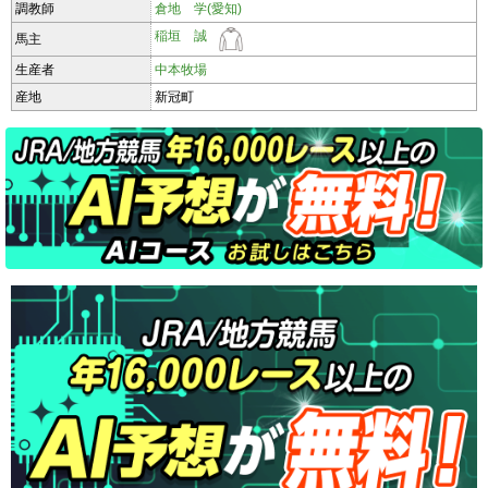
調教師
倉地 学(愛知)
稲垣 誠
馬主
生産者
中本牧場
産地
新冠町