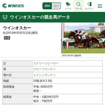
JRA
地方
レース
データ
ログイン
ウインオスカーの競走馬データ
ウインオスカー
牡(2013年03月31日生)鹿毛
2015.06.06 2歳新馬
2015.06.06 2歳新馬
父
スクリーンヒーロー
母
グローリサンディ
母の父
エイシンサンディ
戦績
53戦 [8 8 2 35]
収得賞金
平地: 3450万円
障害: -
総賞金
中央：1億2563万円
地方：799万円