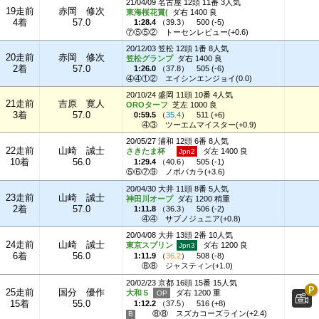
21/04/09 名古屋 12頭 11番 3人気
19走前
赤岡 修次
東海桜花賞(
ダ右 1400 良
4着
57.0
1:28.4
（
39.3
）
500 (-5)
⑦⑤⑤②
トーセンレビュー(+0.6)
20/12/03 笠松 12頭 1番 8人気
20走前
赤岡 修次
笠松グランプ
ダ右 1400 良
2着
57.0
1:26.0
（
37.8
）
505 (-6)
④④①②
エイシンエンジョイ(0.0)
20/10/24 盛岡 11頭 10番 4人気
21走前
吉原 寛人
OROターフ
芝左 1000 良
3着
57.0
0:59.5
（
35.4
）
511 (+6)
④③
ツーエムマイスター(+0.9)
20/05/27 浦和 12頭 6番 8人気
22走前
山崎 誠士
さきたま杯
ダ左 1400 良
10着
56.0
1:29.4
（
40.6
）
505 (-1)
⑤⑥⑦⑨
ノボバカラ(+3.6)
20/04/30 大井 11頭 8番 5人気
23走前
山崎 誠士
神田川オープ
ダ右 1200 稍重
2着
57.0
1:11.8
（
36.3
）
506 (-2)
④④
サブノジュニア(+0.8)
20/04/08 大井 13頭 2番 10人気
24走前
山崎 誠士
東京スプリン
ダ右 1200 良
6着
56.0
1:11.9
（
36.2
）
508 (-8)
⑧⑧
ジャスティン(+1.0)
20/02/23 京都 16頭 15番 15人気
25走前
国分 優作
大和Ｓ
ダ右 1200 重
15着
55.0
1:12.2
（
37.5
）
516 (+8)
⑧⑧
スズカコーズライン(+2.4)