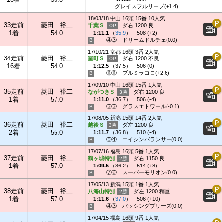
グレイスフルリープ(+1.4)
18/03/18 中山 16頭 15番 10人気
33走前
菱田 裕二
千葉Ｓ
ダ右 1200 良
1着
54.0
1:11.1
（
35.9
）
508 (+2)
④③
ドリームドルチェ(0.0)
17/10/21 京都 16頭 3番 2人気
34走前
菱田 裕二
室町Ｓ
ダ右 1200 不良
16着
54.0
1:12.5
（
37.5
）
506 (0)
⑪⑪
ブルミラコロ(+2.6)
17/09/10 中山 16頭 15番 1人気
35走前
菱田 裕二
ながつきＳ
ダ右 1200 良
1着
57.0
1:11.0
（
36.7
）
506 (-4)
③③
グラスエトワール(-0.1)
17/08/05 新潟 15頭 14番 2人気
36走前
菱田 裕二
越後Ｓ
ダ左 1200 良
2着
55.0
1:11.7
（
36.8
）
510 (-4)
⑤④
エイシンバランサー(0.0)
17/07/16 福島 16頭 5番 1人気
37走前
菱田 裕二
鶴ヶ城特別
ダ右 1150 良
1着
57.0
1:09.5
（
36.2
）
514 (+8)
⑦⑥
スーパーモリオン(0.0)
17/05/13 新潟 15頭 1番 1人気
38走前
菱田 裕二
八海山特別
ダ左 1200 稍重
1着
57.0
1:11.6
（
37.0
）
506 (+10)
④③
パッシングブリーズ(0.0)
17/04/15 福島 16頭 9番 1人気