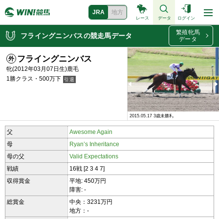
JRA
地方
レース
データ
ログイン
繁殖牝馬
フライングニンバスの競走馬データ
データ
フライングニンバス
牝(2012年03月07日生)鹿毛
1勝クラス・500万下
2015.05.17 3歳未勝利
2015.05.17 3歳未勝利
父
Awesome Again
母
Ryan’s Inheritance
母の父
Valid Expectations
戦績
16戦 [2 3 4 7]
収得賞金
平地: 450万円
障害: -
総賞金
中央：3231万円
地方：-