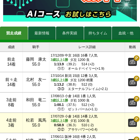
競走成績
最新情報
条件実績
持ちタイム
血統・他
成績
騎手
レース詳細
動画
17/12/09 中京 16頭 16番 7人気
前走
藤岡 康太
3歳以上1勝
ダ左 1200 良
14着
55.0
1:13.9
（
39.2
）
514 (+2)
①①
オールドベイリー(+1.9)
17/10/14 新潟 15頭 12番 3人気
前々走
北村 友一
3歳以上1勝
ダ左 1200 稍重
14着
55.0
1:13.2
（
38.8
）
512 (0)
③③
エターナルフレイム(+2.1)
17/08/13 小倉 14頭 1番 1人気
3走前
和田 竜二
3歳以上1勝
ダ右 1000 良
8着
55.0
1:00.1
（
37.5
）
512 (+2)
①①
ゼットパール(+1.1)
17/07/29 小倉 14頭 14番 2人気
4走前
松若 風馬
3歳以上1勝
ダ右 1000 良
3着
55.0
0:58.9
（
36.3
）
510 (-2)
②②
アサケパワー(+0.4)
17/06/11 阪神 16頭 4番 2人気