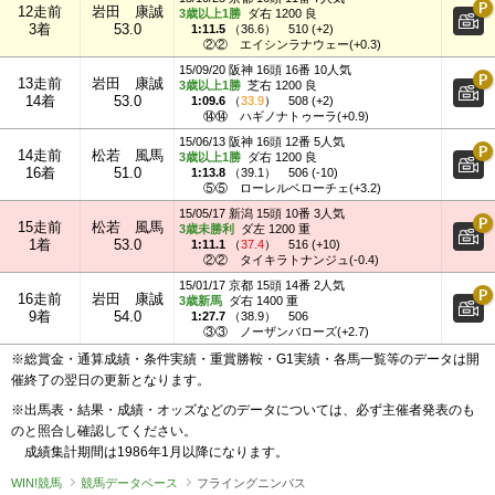
12走前
岩田 康誠
3歳以上1勝
ダ右 1200 良
3着
53.0
1:11.5
（
36.6
）
510 (+2)
②②
エイシンラナウェー(+0.3)
15/09/20 阪神 16頭 16番 10人気
13走前
岩田 康誠
3歳以上1勝
芝右 1200 良
14着
53.0
1:09.6
（
33.9
）
508 (+2)
⑭⑭
ハギノナトゥーラ(+0.9)
15/06/13 阪神 16頭 12番 5人気
14走前
松若 風馬
3歳以上1勝
ダ右 1200 良
16着
51.0
1:13.8
（
39.1
）
506 (-10)
⑤⑤
ローレルベローチェ(+3.2)
15/05/17 新潟 15頭 10番 3人気
15走前
松若 風馬
3歳未勝利
ダ左 1200 重
1着
53.0
1:11.1
（
37.4
）
516 (+10)
②②
タイキラトナンジュ(-0.4)
15/01/17 京都 15頭 14番 2人気
16走前
岩田 康誠
3歳新馬
ダ右 1400 重
9着
54.0
1:27.7
（
38.9
）
506
③③
ノーザンバローズ(+2.7)
※総賞金・通算成績・条件実績・重賞勝鞍・G1実績・各馬一覧等のデータは開
催終了の翌日の更新となります。
※出馬表・結果・成績・オッズなどのデータについては、必ず主催者発表のも
のと照合し確認してください。
成績集計期間は1986年1月以降になります。
WIN!競馬
競馬データベース
フライングニンバス