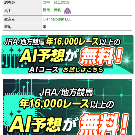
調教師
野中 賢二(関西)
橋元 勇氣
馬主
生産者
Glendalough LLC
産地
米