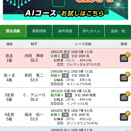
競走成績
最新情報
条件実績
持ちタイム
血統・他
成績
騎手
レース詳細
動画
19/01/26 東京 10頭 6番 7人気
前走
内田 博幸
白嶺Ｓ
ダ左 1600 良
1着
55.0
1:37.8
（
36.2
）
474 (+4)
②②
クレマンダルザス(-0.3)
19/01/05 中山 15頭 5番 7人気
前々走
和田 竜二
招福Ｓ
ダ右 1800 良
4着
53.0
1:52.6
（
37.6
）
470 (-4)
⑤⑤⑤⑤
キクノルア(+0.6)
18/11/10 京都 9頭 4番 3人気
3走前
Ｃ．デムーロ
観月橋Ｓ
ダ右 1800 稍重
6着
55.0
1:51.2
（
37.4
）
474 (+4)
⑤⑤⑤⑤
インティ(+1.8)
18/10/20 東京 16頭 7番 8人気
4走前
福永 祐一
秋嶺Ｓ
ダ左 1600 良
5着
53.0
1:36.9
（
37.5
）
470 (+2)
⑤⑤
ダンツゴウユウ(+0.5)
18/09/30 中山 16頭 9番 5人気