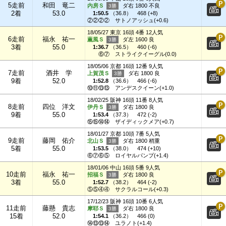
5走前
和田 竜二
内房Ｓ
ダ右 1800 不良
2着
53.0
1:50.5
（
36.8
）
468 (+8)
②②②②
サトノアッシュ(+0.6)
18/05/27 東京 16頭 4番 12人気
6走前
福永 祐一
薫風Ｓ
ダ左 1600 良
3着
55.0
1:36.7
（
36.5
）
460 (-6)
⑥⑦
ストライクイーグル(0.0)
18/05/06 京都 16頭 12番 9人気
7走前
酒井 学
上賀茂Ｓ
ダ右 1800 良
9着
52.0
1:52.8
（
36.6
）
466 (-6)
⑩⑪⑬⑬
アンデスクイーン(+1.0)
18/02/25 阪神 16頭 11番 8人気
8走前
四位 洋文
伊丹Ｓ
ダ右 1800 良
9着
55.0
1:53.4
（
37.3
）
472 (-2)
⑮⑮⑭⑭
ザイディックメア(+0.7)
18/01/27 京都 10頭 7番 5人気
9走前
藤岡 佑介
北山Ｓ
ダ右 1800 稍重
5着
55.0
1:53.5
（
38.0
）
474 (+10)
⑥⑦⑥⑤
ロイヤルパンプ(+1.4)
18/01/06 中山 16頭 5番 9人気
10走前
福永 祐一
招福Ｓ
ダ右 1800 良
3着
55.0
1:52.7
（
38.2
）
464 (-2)
⑤⑤④④
サクラルコール(+0.3)
17/12/23 阪神 16頭 10番 6人気
11走前
藤懸 貴志
摩耶Ｓ
ダ右 1800 良
15着
52.0
1:54.1
（
36.2
）
466 (0)
⑭⑬⑬⑭
ユラノト(+1.4)