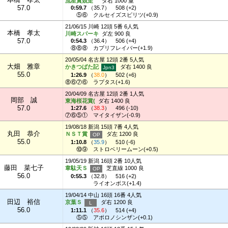
流星賞競走
ダ右 1000 重
57.0
0:59.7
（
35.7
）
508 (+2)
⑤⑥
クルセイズスピリツ(+0.9)
21/06/15 川崎 12頭 5番 6人気
本橋 孝太
川崎スパーキ
ダ左 900 良
57.0
0:54.3
（
36.4
）
506 (+4)
⑧⑧⑧
カプリフレイバー(+1.9)
20/05/04 名古屋 12頭 2番 5人気
大畑 雅章
かきつばた記
ダ右 1400 良
55.0
1:26.9
（
38.0
）
502 (+6)
⑧⑥⑦⑥
ラプタス(+1.6)
20/04/09 名古屋 12頭 2番 1人気
岡部 誠
東海桜花賞(
ダ右 1400 良
57.0
1:27.6
（
38.3
）
496 (-10)
⑦⑥⑤①
マイタイザン(-0.9)
19/08/18 新潟 15頭 7番 4人気
丸田 恭介
ＮＳＴ賞
ダ左 1200 良
55.0
1:10.8
（
35.9
）
510 (-6)
⑩⑨
ストロベリームーン(+0.5)
19/05/19 新潟 16頭 2番 10人気
藤田 菜七子
韋駄天Ｓ
芝直線 1000 良
56.0
0:55.3
（
32.8
）
516 (+2)
ライオンボス(+1.4)
19/04/14 中山 16頭 16番 4人気
田辺 裕信
京葉Ｓ
ダ右 1200 良
56.0
1:11.1
（
35.6
）
514 (+4)
⑤⑤
アポロノシンザン(+0.1)