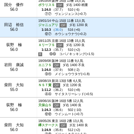
19/03/09 阪神 16頭 13番 15人気
国分 優作
ポラリスＳ
ダ右 1400 稍重
56.0
1:24.0
（
37.7
）
510 (-6)
⑦⑦
ヴェンジェンス(+0.7)
19/01/14 中山 15頭 11番 13人気
田辺 裕信
ジャニュアリ
ダ右 1200 良
56.0
1:10.3
（
36.0
）
516 (+6)
⑫⑦
ホウショウナウ(+0.2)
18/11/25 京都 16頭 13番 15人気
荻野 極
ＡリーフＳ
ダ右 1200 良
56.0
1:12.3
（
35.7
）
510 (+2)
⑬⑬
コパノキッキング(+1.5)
18/09/08 阪神 16頭 11番 9人気
岩田 康誠
エニフＳ
ダ右 1400 不良
56.0
1:24.0
（
37.9
）
508 (-2)
⑨⑪
メイショウウタゲ(+1.8)
18/08/19 新潟 13頭 5番 4人気
柴田 大知
ＮＳＴ賞
ダ左 1200 良
55.0
1:11.2
（
36.2
）
510 (+8)
④④
サイタスリーレッド(+0.5)
18/06/16 阪神 16頭 5番 12人気
荻野 極
天保山Ｓ
ダ右 1400 良
56.0
1:24.3
（
36.6
）
502 (-10)
⑫⑫
ウインムート(+0.7)
18/05/26 東京 16頭 2番 13人気
柴田 大知
欅ステークス
ダ左 1400 良
56.0
1:24.9
（
35.8
）
512 (+2)
⑦⑧
ドリームキラリ(+1.1)