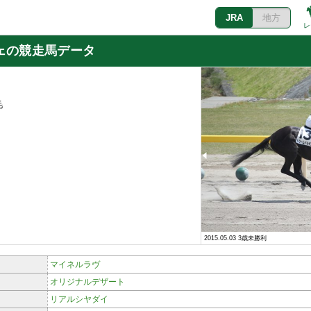
JRA
地方
レ
ェの競走馬データ
毛
.03 3歳未勝利
2015.05.03 3歳未勝利
マイネルラヴ
オリジナルデザート
リアルシヤダイ