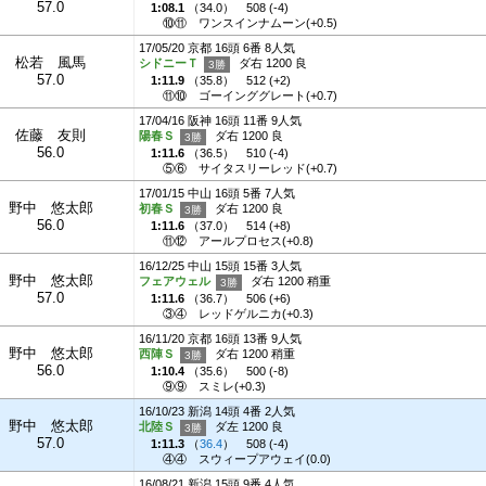
57.0
1:08.1
（
34.0
）
508 (-4)
⑩⑪
ワンスインナムーン(+0.5)
17/05/20 京都 16頭 6番 8人気
松若 風馬
シドニーＴ
ダ右 1200 良
57.0
1:11.9
（
35.8
）
512 (+2)
⑪⑩
ゴーインググレート(+0.7)
17/04/16 阪神 16頭 11番 9人気
佐藤 友則
陽春Ｓ
ダ右 1200 良
56.0
1:11.6
（
36.5
）
510 (-4)
⑤⑥
サイタスリーレッド(+0.7)
17/01/15 中山 16頭 5番 7人気
野中 悠太郎
初春Ｓ
ダ右 1200 良
56.0
1:11.6
（
37.0
）
514 (+8)
⑪⑫
アールプロセス(+0.8)
16/12/25 中山 15頭 15番 3人気
野中 悠太郎
フェアウェル
ダ右 1200 稍重
57.0
1:11.6
（
36.7
）
506 (+6)
③④
レッドゲルニカ(+0.3)
16/11/20 京都 16頭 13番 9人気
野中 悠太郎
西陣Ｓ
ダ右 1200 稍重
56.0
1:10.4
（
35.6
）
500 (-8)
⑨⑨
スミレ(+0.3)
16/10/23 新潟 14頭 4番 2人気
野中 悠太郎
北陸Ｓ
ダ左 1200 良
57.0
1:11.3
（
36.4
）
508 (-4)
④④
スウィープアウェイ(0.0)
16/08/21 新潟 15頭 9番 4人気