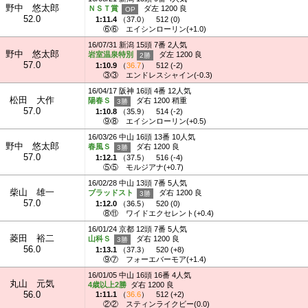
野中 悠太郎
ＮＳＴ賞
ダ左 1200 良
52.0
1:11.4
（
37.0
）
512 (0)
⑥⑥
エイシンローリン(+1.0)
16/07/31 新潟 15頭 7番 2人気
野中 悠太郎
岩室温泉特別
ダ左 1200 良
57.0
1:10.9
（
36.7
）
512 (-2)
③③
エンドレスシャイン(-0.3)
16/04/17 阪神 16頭 4番 12人気
松田 大作
陽春Ｓ
ダ右 1200 稍重
57.0
1:10.8
（
35.9
）
514 (-2)
⑨⑧
エイシンローリン(+0.5)
16/03/26 中山 16頭 13番 10人気
野中 悠太郎
春風Ｓ
ダ右 1200 良
57.0
1:12.1
（
37.5
）
516 (-4)
⑤⑤
モルジアナ(+0.7)
16/02/28 中山 13頭 7番 5人気
柴山 雄一
ブラッドスト
ダ右 1200 良
57.0
1:12.0
（
36.5
）
520 (0)
⑧⑪
ワイドエクセレント(+0.4)
16/01/24 京都 12頭 7番 5人気
菱田 裕二
山科Ｓ
ダ右 1200 良
56.0
1:13.1
（
37.3
）
520 (+8)
⑨⑦
フォーエバーモア(+1.4)
16/01/05 中山 16頭 16番 4人気
丸山 元気
4歳以上2勝
ダ右 1200 良
56.0
1:11.1
（
36.6
）
512 (+2)
②②
スティンライクビー(0.0)