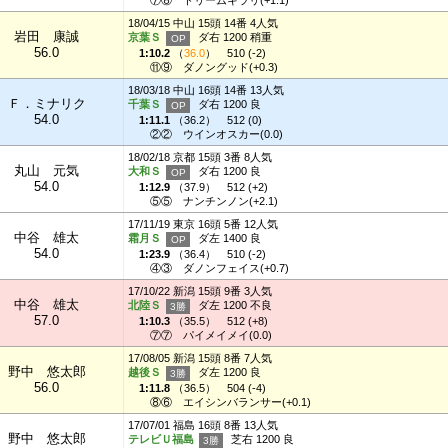
18/04/15 中山 15頭 14番 4人気
岩田 康誠
京葉Ｓ
ダ右 1200 稍重
56.0
1:10.2
（
36.0
）
510 (-2)
⑪⑨
ダノングッド(+0.3)
18/03/18 中山 16頭 14番 13人気
Ｆ．ミナリク
千葉Ｓ
ダ右 1200 良
54.0
1:11.1
（
36.2
）
512 (0)
②②
ウインオスカー(0.0)
18/02/18 京都 15頭 3番 8人気
丸山 元気
大和Ｓ
ダ右 1200 良
54.0
1:12.9
（
37.9
）
512 (+2)
⑤⑤
ナンチンノン(+2.1)
17/11/19 東京 16頭 5番 12人気
中谷 雄太
霜月Ｓ
ダ左 1400 良
54.0
1:23.9
（
36.4
）
510 (-2)
④③
ダノンフェイス(+0.7)
17/10/22 新潟 15頭 9番 3人気
中谷 雄太
北陸Ｓ
ダ左 1200 不良
57.0
1:10.3
（
35.5
）
512 (+8)
⑦⑦
パイメイメイ(0.0)
17/08/05 新潟 15頭 8番 7人気
野中 悠太郎
越後Ｓ
ダ左 1200 良
56.0
1:11.8
（
36.5
）
504 (-4)
⑧⑥
エイシンバランサー(+0.1)
17/07/01 福島 16頭 8番 13人気
野中 悠太郎
テレビＵ福島
芝右 1200 良