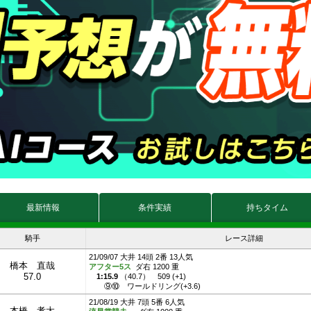
最新情報
条件実績
持ちタイム
騎手
レース詳細
21/09/07 大井 14頭 2番 13人気
橋本 直哉
アフター5ス
ダ右 1200 重
57.0
1:15.9
（
40.7
）
509 (+1)
⑨⑩
ワールドリング(+3.6)
21/08/19 大井 7頭 5番 6人気
本橋 孝太