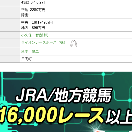
43戦 [6 4 6 27]
平地: 2250万円
障害: -
中央：1億1749万円
地方：896万円
小久保 智(浦和)
ライオンレースホース（株）
滝本 健二
日高町