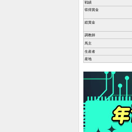
戦績
収得賞金
総賞金
調教師
馬主
生産者
産地