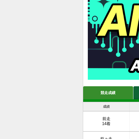
競走成績
成績
前走
14着
前々走