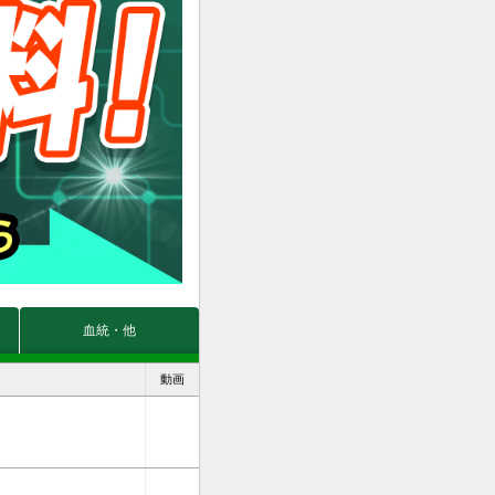
血統・他
動画