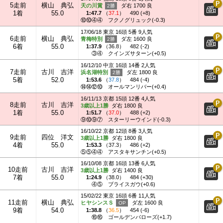
5走前
横山 典弘
天の川賞
ダ右 1700 良
1着
55.0
1:47.7
（
37.1
）
490 (+8)
⑩⑩④④
フクノグリュック(-0.3)
17/06/18 東京 16頭 5番 9人気
6走前
横山 典弘
青梅特別
ダ左 1600 良
6着
55.0
1:37.9
（
36.8
）
482 (-2)
③④
クインズサターン(+0.5)
16/12/10 中京 16頭 14番 2人気
7走前
古川 吉洋
浜名湖特別
ダ左 1800 良
5着
52.0
1:53.6
（
37.8
）
484 (-4)
⑭⑭⑫⑩
オールマンリバー(+0.4)
16/11/13 京都 15頭 12番 4人気
8走前
古川 吉洋
3歳以上1勝
ダ右 1800 良
1着
55.0
1:51.7
（
37.0
）
488 (+2)
⑨⑩⑨⑦
スターリーウインド(-0.3)
16/10/22 京都 12頭 8番 3人気
9走前
四位 洋文
3歳以上1勝
ダ右 1800 良
4着
55.0
1:53.3
（
37.3
）
486 (+2)
⑤⑤④④
アスタキサンチン(+0.5)
16/10/08 京都 16頭 13番 6人気
10走前
古川 吉洋
3歳以上1勝
ダ右 1400 良
7着
55.0
1:24.9
（
38.0
）
484 (+30)
④⑤
ブライスガウ(+0.6)
15/02/22 東京 16頭 6番 11人気
11走前
横山 典弘
ヒヤシンスＳ
ダ左 1600 良
9着
54.0
1:38.8
（
36.5
）
454 (-6)
⑯⑯
ゴールデンバローズ(+1.7)