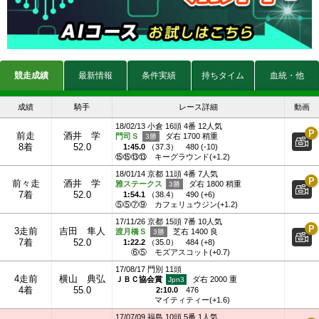
競走成績
最新情報
条件実績
持ちタイム
血統・他
成績
騎手
レース詳細
動画
18/02/13 小倉 16頭 4番 12人気
前走
酒井 学
門司Ｓ
ダ右 1700 稍重
8着
52.0
1:45.0
（
37.3
）
480 (-10)
⑮⑮⑬⑬
キーグラウンド(+1.2)
18/01/14 京都 11頭 4番 7人気
前々走
酒井 学
雅ステークス
ダ右 1800 稍重
7着
52.0
1:54.1
（
38.4
）
490 (+6)
⑤⑤⑦⑨
カフェリュウジン(+1.2)
17/11/26 京都 15頭 7番 10人気
3走前
吉田 隼人
渡月橋Ｓ
芝右 1400 良
7着
52.0
1:22.2
（
35.0
）
484 (+8)
⑥⑤
モズアスコット(+0.7)
17/08/17 門別 11頭
4走前
横山 典弘
ＪＢＣ協会賞
ダ右 2000 重
4着
55.0
2:10.0
476
マイティティー(+1.6)
17/07/09 福島 10頭 5番 1人気