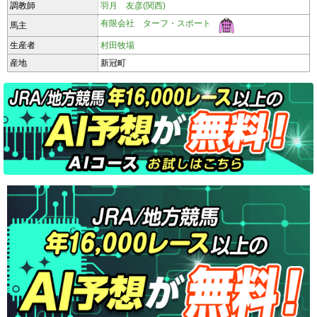
調教師
羽月 友彦(関西)
有限会社 ターフ・スポート
馬主
生産者
村田牧場
産地
新冠町