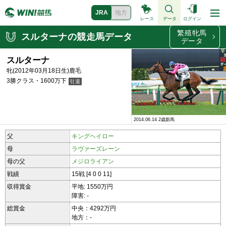
JRA
地方
レース
データ
ログイン
繁殖牝馬
スルターナの競走馬データ
データ
スルターナ
牝(2012年03月18日生)鹿毛
3勝クラス・1600万下
2014.06.14 2歳新馬
2014.06.14 2歳新馬
父
キングヘイロー
母
ラヴァーズレーン
母の父
メジロライアン
戦績
15戦 [4 0 0 11]
収得賞金
平地: 1550万円
障害: -
総賞金
中央：4292万円
地方：-