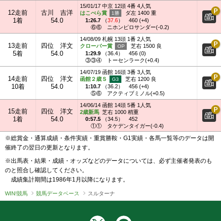
15/01/17 中京 12頭 4番 4人気
12走前
古川 吉洋
はこべら賞
ダ左 1400 重
1着
54.0
1:26.7
（
37.6
）
460 (+4)
⑥⑥
ニホンピロサンダー(-0.2)
14/08/09 札幌 13頭 1番 2人気
13走前
四位 洋文
クローバー賞
芝右 1500 良
5着
54.0
1:29.9
（
36.4
）
456 (0)
③③④
トーセンラーク(+0.4)
14/07/19 函館 16頭 3番 3人気
14走前
四位 洋文
函館２歳Ｓ
芝右 1200 良
10着
54.0
1:10.7
（
36.2
）
456 (+4)
⑤⑥
アクティブミノル(+0.5)
14/06/14 函館 14頭 5番 1人気
15走前
四位 洋文
2歳新馬
芝右 1000 稍重
1着
54.0
0:57.5
（
34.5
）
452
①①
タケデンタイガー(-0.4)
※総賞金・通算成績・条件実績・重賞勝鞍・G1実績・各馬一覧等のデータは開
催終了の翌日の更新となります。
※出馬表・結果・成績・オッズなどのデータについては、必ず主催者発表のも
のと照合し確認してください。
成績集計期間は1986年1月以降になります。
WIN!競馬
競馬データベース
スルターナ