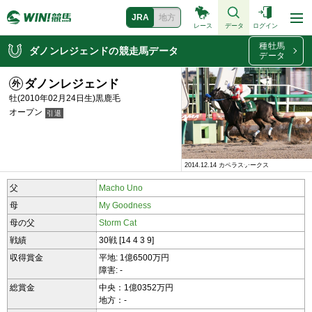
JRA
地方
レース
データ
ログイン
種牡馬
ダノンレジェンドの競走馬データ
データ
ダノンレジェンド
牡(2010年02月24日生)黒鹿毛
オープン
2014.12.14 カペラステークス
2014.12.14 カペラステークス
父
Macho Uno
母
My Goodness
母の父
Storm Cat
戦績
30戦 [14 4 3 9]
収得賞金
平地: 1億6500万円
障害: -
総賞金
中央：1億0352万円
地方：-