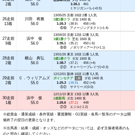
2着
56.0
1:26.1
461
ミヤジガンバレ(+0.5)
13/05/25 京都 16頭 2番 1人気
26走前
川田 将雅
3歳1勝クラ
ダ右 1400 良
13着
56.0
1:26.3
（
38.9
）
458 (+8)
⑥⑩
アメージングタクト(+1.4)
13/04/20 京都 12頭 12番 3人気
27走前
浜中 俊
3歳1勝クラ
芝右 1600 良
9着
56.0
1:35.1
（
35.2
）
450 (-6)
⑧⑧
ノボリディアーナ(+1.1)
13/01/26 東京 16頭 11番 1人気
28走前
横山 典弘
3歳1勝クラ
ダ左 1600 良
2着
56.0
1:38.7
（
37.2
）
456 (+4)
②②
チャーリーブレイヴ(+0.3)
12/12/01 阪神 16頭 11番 5人気
29走前
Ｃ．ウィリアムズ
ポインセチア
ダ右 1400 良
2着
55.0
1:25.3
（
38.9
）
452 (+4)
⑤②
サマリーズ(0.0)
12/11/10 東京 13頭 12番 3人気
30走前
浜中 俊
2歳新馬
ダ左 1400 良
1着
55.0
1:26.6
（
37.2
）
448
②③
エジル(-1.2)
※総賞金・通算成績・条件実績・重賞勝鞍・G1実績・各馬一覧等のデータは開
催終了の翌日の更新となります。
※出馬表・結果・成績・オッズなどのデータについては、必ず主催者発表のも
のと照合し確認してください。