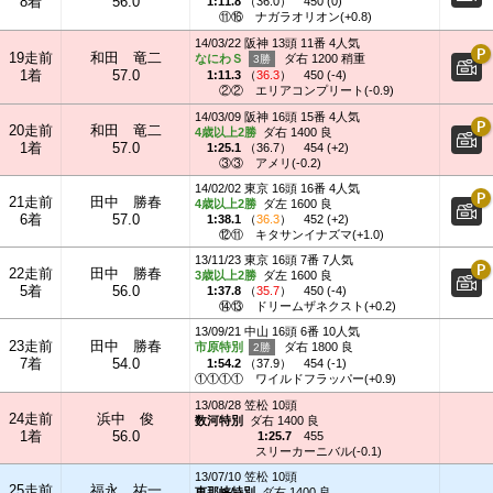
8着
56.0
1:11.8
（
36.0
）
450 (0)
⑪⑯
ナガラオリオン(+0.8)
14/03/22 阪神 13頭 11番 4人気
19走前
和田 竜二
なにわＳ
ダ右 1200 稍重
1着
57.0
1:11.3
（
36.3
）
450 (-4)
②②
エリアコンプリート(-0.9)
14/03/09 阪神 16頭 15番 4人気
20走前
和田 竜二
4歳以上2勝
ダ右 1400 良
1着
57.0
1:25.1
（
36.7
）
454 (+2)
③③
アメリ(-0.2)
14/02/02 東京 16頭 16番 4人気
21走前
田中 勝春
4歳以上2勝
ダ左 1600 良
6着
57.0
1:38.1
（
36.3
）
452 (+2)
⑫⑪
キタサンイナズマ(+1.0)
13/11/23 東京 16頭 7番 7人気
22走前
田中 勝春
3歳以上2勝
ダ左 1600 良
5着
56.0
1:37.8
（
35.7
）
450 (-4)
⑭⑬
ドリームザネクスト(+0.2)
13/09/21 中山 16頭 6番 10人気
23走前
田中 勝春
市原特別
ダ右 1800 良
7着
54.0
1:54.2
（
37.9
）
454 (-1)
①①①①
ワイルドフラッパー(+0.9)
13/08/28 笠松 10頭
24走前
浜中 俊
数河特別
ダ右 1400 良
1着
56.0
1:25.7
455
スリーカーニバル(-0.1)
13/07/10 笠松 10頭
25走前
福永 祐一
恵那峡特別
ダ右 1400 良