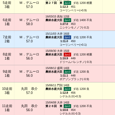
5走前
Ｍ．デムーロ
第２７回 東
ダ右 1200 稍重
3着
57.0
1:12.3
451
コーリンベリー(+0.9)
16/03/15 高知 12頭
6走前
Ｍ．デムーロ
農林水産大臣
ダ右 1400 不良
1着
58.0
1:27.0
453
ニシケンモノノフ(-0.2)
15/11/03 大井 16頭
7走前
Ｍ．デムーロ
農林水産大臣
ダ右 1200 不良
2着
57.0
1:11.0
450
コーリンベリー(+0.1)
15/09/30 大井 15頭
8走前
Ｍ．デムーロ
農林水産大臣
ダ右 1200 稍重
1着
56.0
1:10.9
449
ドリームバレンチノ(-0.3)
15/08/12 盛岡 14頭
9走前
Ｍ．デムーロ
農林水産大臣
ダ左 1200 良
1着
56.0
1:11.1
448
ポアゾンブラック(-0.9)
15/06/11 門別 14頭
10走前
丸田 恭介
農林水産大臣
ダ右 1200 良
3着
57.0
1:12.8
456
シゲルカガ(+0.3)
15/04/08 大井 14頭
11走前
丸田 恭介
第２６回 東
ダ右 1200 不良
1着
56.0
1:10.6
454
シゲルカガ(-0.3)