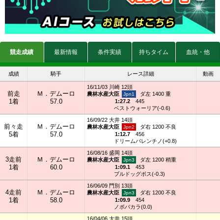
競走成績
最新情報
条件実績
持ちタイム
血統・他
成績
騎手
レース詳細
動画
16/11/03 川崎 12頭
前走
Ｍ．デムーロ
農林水産大臣
ダ左 1400 重
1着
57.0
1:27.2
445
ベストウォーリア(-0.6)
16/09/22 大井 14頭
前々走
Ｍ．デムーロ
農林水産大臣
ダ右 1200 不良
5着
57.0
1:12.7
456
ドリームバレンチノ(+0.8)
16/08/16 盛岡 14頭
3走前
Ｍ．デムーロ
農林水産大臣
ダ左 1200 稍重
1着
60.0
1:09.1
453
ブルドッグボス(-0.3)
16/06/09 門別 13頭
4走前
Ｍ．デムーロ
農林水産大臣
ダ右 1200 不良
1着
58.0
1:09.9
454
ノボバカラ(0.0)
16/04/06 大井 15頭