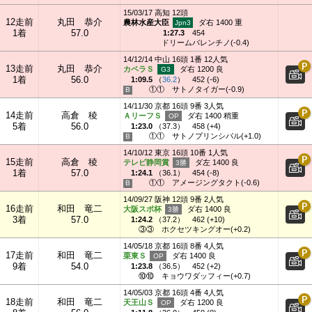
15/03/17 高知 12頭
12走前
丸田 恭介
農林水産大臣
ダ右 1400 重
1着
57.0
1:27.3
454
ドリームバレンチノ(-0.4)
14/12/14 中山 16頭 1番 12人気
13走前
丸田 恭介
カペラＳ
ダ右 1200 良
1着
56.0
1:09.5
（
36.2
）
452 (-6)
①①
サトノタイガー(-0.9)
14/11/30 京都 16頭 9番 3人気
14走前
高倉 稜
ＡリーフＳ
ダ右 1400 稍重
5着
56.0
1:23.0
（
37.3
）
458 (+4)
①①
サトノプリンシパル(+1.0)
14/10/12 東京 16頭 10番 1人気
15走前
高倉 稜
テレビ静岡賞
ダ左 1400 良
1着
57.0
1:24.1
（
36.1
）
454 (-8)
①①
アメージングタクト(-0.6)
14/09/27 阪神 12頭 9番 2人気
16走前
和田 竜二
大阪スポ杯
ダ右 1400 良
3着
57.0
1:24.2
（
37.2
）
462 (+10)
③③
ホクセツキングオー(+0.2)
14/05/18 京都 16頭 8番 4人気
17走前
和田 竜二
栗東Ｓ
ダ右 1400 良
9着
54.0
1:23.8
（
36.5
）
452 (+2)
⑩⑩
キョウワダッフィー(+0.7)
14/05/03 京都 16頭 4番 4人気
18走前
和田 竜二
天王山Ｓ
ダ右 1200 良