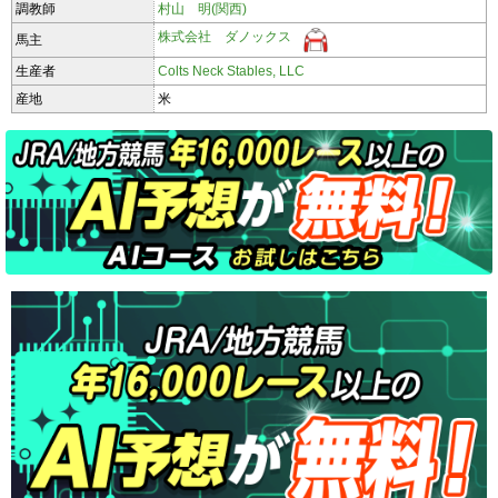
調教師
村山 明(関西)
株式会社 ダノックス
馬主
生産者
Colts Neck Stables, LLC
産地
米