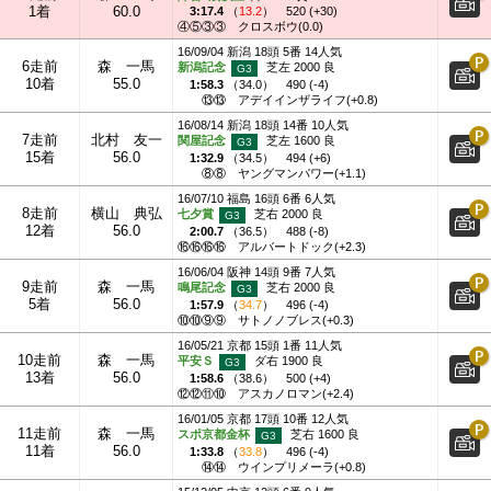
1着
60.0
3:17.4
（
13.2
）
520 (+30)
④⑤③③
クロスボウ(0.0)
16/09/04 新潟 18頭 5番 14人気
6走前
森 一馬
新潟記念
芝左 2000 良
10着
55.0
1:58.3
（
34.0
）
490 (-4)
⑬⑬
アデイインザライフ(+0.8)
16/08/14 新潟 18頭 14番 10人気
7走前
北村 友一
関屋記念
芝左 1600 良
15着
56.0
1:32.9
（
34.5
）
494 (+6)
⑧⑧
ヤングマンパワー(+1.1)
16/07/10 福島 16頭 6番 6人気
8走前
横山 典弘
七夕賞
芝右 2000 良
12着
56.0
2:00.7
（
36.5
）
488 (-8)
⑯⑯⑯⑯
アルバートドック(+2.3)
16/06/04 阪神 14頭 9番 7人気
9走前
森 一馬
鳴尾記念
芝右 2000 良
5着
56.0
1:57.9
（
34.7
）
496 (-4)
⑩⑩⑨⑨
サトノノブレス(+0.3)
16/05/21 京都 15頭 1番 11人気
10走前
森 一馬
平安Ｓ
ダ右 1900 良
13着
56.0
1:58.6
（
38.6
）
500 (+4)
⑫⑫⑪⑩
アスカノロマン(+2.4)
16/01/05 京都 17頭 10番 12人気
11走前
森 一馬
スポ京都金杯
芝右 1600 良
11着
56.0
1:33.8
（
33.8
）
496 (-4)
⑭⑭
ウインプリメーラ(+0.8)