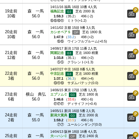
14/11/16 福島 16頭 10番 4人気
19走前
森 一馬
福島記念
芝右 2000 良
10着
56.0
1:59.3
（
35.2
）
496 (-2)
⑮⑮⑩⑪
ミトラ(+1.2)
14/11/02 京都 15頭 9番 3人気
20走前
森 一馬
カシオペアＳ
芝右 1800 良
10着
56.0
1:47.9
（
33.2
）
498 (+2)
⑮⑮
ウインフルブルーム(+0.5)
14/08/17 新潟 17頭 11番 2人気
21走前
森 一馬
関屋記念
芝左 1600 稍重
12着
56.0
1:33.8
（
35.1
）
496 (+2)
⑤⑤
クラレント(+1.3)
14/07/27 中京 16頭 8番 5人気
22走前
森 一馬
中京記念
芝左 1600 稍重
3着
56.0
1:37.1
（
36.3
）
494 (+4)
⑬⑪⑩
サダムパテック(0.0)
14/06/15 東京 17頭 13番 1人気
23走前
横山 典弘
エプソムＣ
芝左 1800 良
6着
56.0
1:46.6
（
33.6
）
490 (-6)
⑰⑰⑰
ディサイファ(+0.4)
14/05/11 新潟 16頭 5番 2人気
24走前
森 一馬
新潟大賞典
芝左 2000 良
2着
55.0
1:59.2
（
33.5
）
496 (-8)
⑦⑦
ユールシンギング(0.0)
14/04/13 阪神 18頭 16番 4人気
25走前
森 一馬
大―ハンＣ
芝右 2400 良