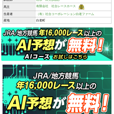
有限会社 社台レースホース
馬主
生産者
（有）社台コーポレーション白老ファーム
産地
白老町