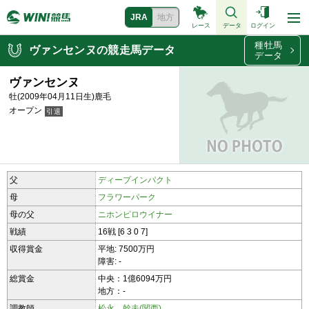
JRA
地方
レース
データ
ログイン
種牡馬
ヴァンセンヌの競走馬データ
データ
ヴァンセンヌ
牡(2009年04月11日生)鹿毛
オープン
父
ディープインパクト
母
フラワーパーク
母の父
ニホンピロウイナー
戦績
16戦 [6 3 0 7]
収得賞金
平地: 7500万円
障害: -
総賞金
中央：1億6094万円
地方：-
調教師
松永 幹夫(関西)