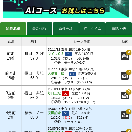
競走成績
最新情報
条件実績
持ちタイム
血統・他
成績
騎手
レース詳細
動画
15/11/22 京都 18頭 1番 6人気
前走
川田 将雅
マイルＣＳ
芝右 1600 良
14着
57.0
1:33.8
（
33.3
）
510 (+8)
⑰⑰
モーリス(+1.0)
15/11/01 東京 18頭 13番 14人気
前々走
横山 典弘
天皇賞（秋）
芝左 2000 良
18着
58.0
2:00.3
（
35.5
）
502 (-2)
⑪④④
ラブリーデイ(+1.9)
15/10/11 東京 13頭 5番 3人気
3走前
横山 典弘
毎日王冠
芝左 1800 良
9着
56.0
1:46.3
（
34.4
）
504 (+2)
②②②
エイシンヒカリ(+0.7)
15/06/07 東京 17頭 13番 3人気
4走前
福永 祐一
安田記念
芝左 1600 良
2着
58.0
1:32.0
（
33.7
）
502 (-6)
⑫⑩
モーリス(0.0)
15/05/16 東京 18頭 15番 2人気