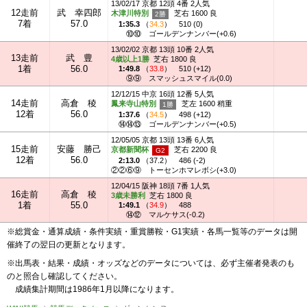
13/02/17 京都 12頭 4番 2人気
12走前
武 幸四郎
木津川特別
芝右 1600 良
7着
57.0
1:35.3
（
34.3
）
510 (0)
⑩⑩
ゴールデンナンバー(+0.6)
13/02/02 京都 13頭 10番 2人気
13走前
武 豊
4歳以上1勝
芝右 1800 良
1着
56.0
1:49.8
（
33.8
）
510 (+12)
⑨⑨
スマッシュスマイル(0.0)
12/12/15 中京 16頭 12番 5人気
14走前
高倉 稜
鳳来寺山特別
芝左 1600 稍重
12着
56.0
1:37.6
（
34.5
）
498 (+12)
⑭⑭⑬
ゴールデンナンバー(+0.5)
12/05/05 京都 13頭 13番 6人気
15走前
安藤 勝己
京都新聞杯
芝右 2200 良
12着
56.0
2:13.0
（
37.2
）
486 (-2)
②②⑥⑨
トーセンホマレボシ(+3.0)
12/04/15 阪神 18頭 7番 1人気
16走前
高倉 稜
3歳未勝利
芝右 1800 良
1着
55.0
1:49.1
（
34.9
）
488
⑭⑫
マルケサス(-0.2)
※総賞金・通算成績・条件実績・重賞勝鞍・G1実績・各馬一覧等のデータは開
催終了の翌日の更新となります。
※出馬表・結果・成績・オッズなどのデータについては、必ず主催者発表のも
のと照合し確認してください。
成績集計期間は1986年1月以降になります。