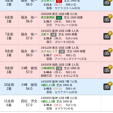
5走前
福永 祐一
京王杯ＳＣ
芝左 1400 良
2着
56.0
1:21.6
（
32.7
）
508 (+2)
⑮⑮
サクラゴスペル(0.0)
15/02/08 東京 16頭 6番 3人気
6走前
福永 祐一
東京新聞杯
芝左 1600 稍重
1着
56.0
1:35.7
（
34.6
）
506 (-8)
⑦⑦
アルフレード(0.0)
14/12/21 阪神 15頭 10番 2人気
7走前
福永 祐一
元町Ｓ
芝右 1600 稍重
1着
57.0
1:35.8
（
36.3
）
514 (+14)
⑬①
ダローネガ(0.0)
14/11/29 東京 16頭 10番 1人気
8走前
福永 祐一
エクセレＪＴ
芝左 1600 稍重
1着
58.0
1:35.7
（
34.5
）
500 (-2)
⑧⑩
アメリカンダイナー(-0.3)
14/10/26 福島 16頭 12番 1人気
9走前
小崎 綾也
小峰城特別
芝右 1800 良
1着
57.0
1:46.6
（
35.1
）
502 (-6)
⑩⑩①②
タルトオポム(-0.3)
14/10/05 阪神 18頭 7番 7人気
10走前
小崎 綾也
3歳以上1勝
芝右 1800 良
2着
54.0
1:45.5
（
34.0
）
508 (-4)
⑧⑥
セウアズール(0.0)
13/03/03 阪神 12頭 9番 2人気
11走前
四位 洋文
4歳以上2勝
芝右 1600 良
6着
57.0
1:35.4
（
34.2
）
512 (+2)
⑫⑩
タマラマ(+0.4)