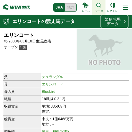
JRA
地方
レース
データ
ログイン
繁殖牝馬
エリンコートの競走馬データ
データ
エリンコート
牝(2008年03月10日生)黒鹿毛
オープン
父
デュランダル
母
エリンバード
母の父
Bluebird
戦績
18戦 [4 0 2 12]
収得賞金
平地: 3350万円
障害: -
総賞金
中央：1億6468万円
地方：-
調教師
笹田 和秀(関西)