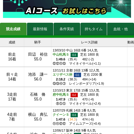
競走成績
最新情報
条件実績
持ちタイム
血統・他
成績
騎手
レース詳細
動画
13/03/10 中山 16頭 6番 14人気
前走
田辺 裕信
中山牝馬Ｓ
芝右 1800 良
16着
55.0
1:49.6
（
35.4
）
482 (-2)
⑫⑫⑪⑬
マイネイサベル(+1.1)
12/11/11 京都 16頭 13番 12人気
前々走
池添 謙一
エリザベス杯
芝右 2200 重
14着
56.0
2:18.2
（
38.3
）
484 (+14)
⑬⑬④③
レインボーダリア(+1.9)
12/10/13 東京 17頭 15番 13人気
3走前
石橋 脩
府中牝馬Ｓ
芝左 1800 良
17着
55.0
1:47.9
（
35.6
）
470 (-4)
⑧⑤⑤
マイネイサベル(+2.4)
12/07/29 札幌 14頭 1番 8人気
4走前
横山 典弘
クイーンＳ
芝右 1800 良
7着
55.0
1:47.6
（
34.3
）
474 (-6)
⑪⑪⑫⑫
アイムユアーズ(+0.4)
12/06/17 阪神 14頭 9番 8人気