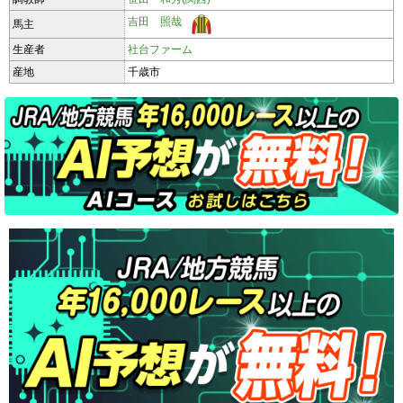
吉田 照哉
馬主
生産者
社台ファーム
産地
千歳市