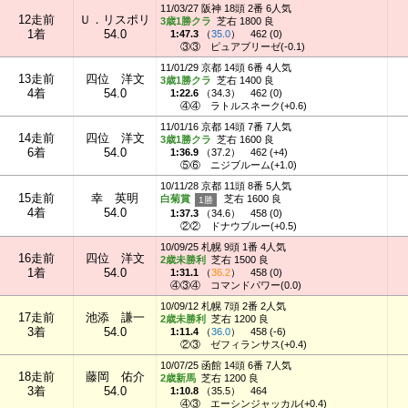
11/03/27 阪神 18頭 2番 6人気
12走前
Ｕ．リスポリ
3歳1勝クラ
芝右 1800 良
1着
54.0
1:47.3
（
35.0
）
462 (0)
③③
ピュアブリーゼ(-0.1)
11/01/29 京都 14頭 6番 4人気
13走前
四位 洋文
3歳1勝クラ
芝右 1400 良
4着
54.0
1:22.6
（
34.3
）
462 (0)
④④
ラトルスネーク(+0.6)
11/01/16 京都 14頭 7番 7人気
14走前
四位 洋文
3歳1勝クラ
芝右 1600 良
6着
54.0
1:36.9
（
37.2
）
462 (+4)
⑤⑥
ニジブルーム(+1.0)
10/11/28 京都 11頭 8番 5人気
15走前
幸 英明
白菊賞
芝右 1600 良
4着
54.0
1:37.3
（
34.6
）
458 (0)
②②
ドナウブルー(+0.5)
10/09/25 札幌 9頭 1番 4人気
16走前
四位 洋文
2歳未勝利
芝右 1500 良
1着
54.0
1:31.1
（
36.2
）
458 (0)
④③④
コマンドパワー(0.0)
10/09/12 札幌 7頭 2番 2人気
17走前
池添 謙一
2歳未勝利
芝右 1200 良
3着
54.0
1:11.4
（
36.0
）
458 (-6)
②③
ゼフィランサス(+0.4)
10/07/25 函館 14頭 6番 7人気
18走前
藤岡 佑介
2歳新馬
芝右 1200 良
3着
54.0
1:10.8
（
35.5
）
464
④③
エーシンジャッカル(+0.4)