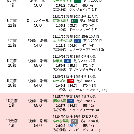
5走前
浜中 俊
マーメイドＳ
芝右 2000 良
7着
56.0
2:01.2
（
36.7
）
480 (+2)
⑩⑫⑫⑬
グルヴェイグ(+1.3)
12/01/29 京都 16頭 2番 11人気
6走前
Ｃ．ルメール
京都牝馬Ｓ
芝右 1600 良
11着
56.0
1:35.1
（
35.7
）
478 (+4)
⑩⑨
ドナウブルー(+1.3)
11/11/13 京都 18頭 15番 13人気
7走前
後藤 浩輝
エリザベス杯
芝右 2200 良
12着
54.0
2:12.9
（
34.9
）
474 (+2)
⑬⑬⑪⑫
スノーフェアリー(+1.3)
11/10/16 京都 18頭 9番 5人気
8走前
後藤 浩輝
秋華賞
芝右 2000 稍重
10着
55.0
1:59.5
（
35.6
）
472 (+2)
⑯⑭⑪⑧
アヴェンチュラ(+1.3)
11/09/18 阪神 14頭 6番 3人気
9走前
後藤 浩輝
ローズＳ
芝右 1800 良
10着
54.0
1:49.1
（
34.7
）
470 (+14)
④③
ホエールキャプチャ(+1.0)
11/05/22 東京 18頭 4番 7人気
10走前
後藤 浩輝
優駿牝馬
芝左 2400 良
1着
55.0
2:25.7
（
34.5
）
456 (-2)
⑨⑨⑦⑥
ピュアブリーゼ(0.0)
11/04/10 阪神 16頭 12番 2人気
11走前
後藤 浩輝
忘れな草賞
芝右 2000 良
1着
54.0
2:02.4
（
36.0
）
458 (-4)
⑦⑦⑧⑧
ハッピーグラス(-0.1)