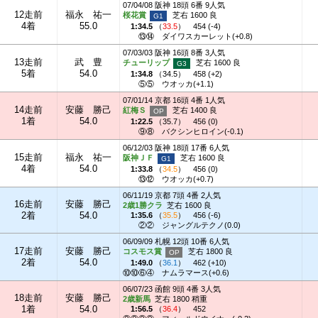
07/04/08 阪神 18頭 6番 9人気
12走前
福永 祐一
桜花賞
芝右 1600 良
4着
55.0
1:34.5
（
33.5
）
454 (-4)
⑬⑭
ダイワスカーレット(+0.8)
07/03/03 阪神 16頭 8番 3人気
13走前
武 豊
チューリップ
芝右 1600 良
5着
54.0
1:34.8
（
34.5
）
458 (+2)
⑤⑤
ウオッカ(+1.1)
07/01/14 京都 16頭 4番 1人気
14走前
安藤 勝己
紅梅Ｓ
芝右 1400 良
1着
54.0
1:22.5
（
35.7
）
456 (0)
⑨⑧
バクシンヒロイン(-0.1)
06/12/03 阪神 18頭 17番 6人気
15走前
福永 祐一
阪神ＪＦ
芝右 1600 良
4着
54.0
1:33.8
（
34.5
）
456 (0)
⑬⑫
ウオッカ(+0.7)
06/11/19 京都 7頭 4番 2人気
16走前
安藤 勝己
2歳1勝クラ
芝右 1600 良
2着
54.0
1:35.6
（
35.5
）
456 (-6)
②②
ジャングルテクノ(0.0)
06/09/09 札幌 12頭 10番 6人気
17走前
安藤 勝己
コスモス賞
芝右 1800 良
2着
54.0
1:49.0
（
36.1
）
462 (+10)
⑩⑩⑥④
ナムラマース(+0.6)
06/07/23 函館 9頭 4番 3人気
18走前
安藤 勝己
2歳新馬
芝右 1800 稍重
1着
54.0
1:56.5
（
36.4
）
452