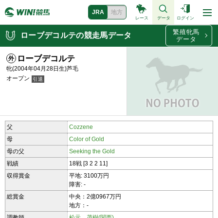
JRA
地方
レース
データ
ログイン
繁殖牝馬
ローブデコルテの競走馬データ
データ
ローブデコルテ
牝(2004年04月28日生)芦毛
オープン
父
Cozzene
母
Color of Gold
母の父
Seeking the Gold
戦績
18戦 [3 2 2 11]
収得賞金
平地: 3100万円
障害: -
総賞金
中央：2億0967万円
地方：-
調教師
松元 茂樹(関西)