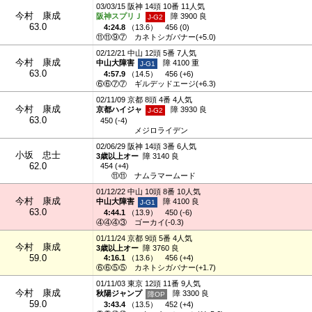
03/03/15 阪神 14頭 10番 11人気
今村 康成
阪神スプリＪ
障 3900 良
63.0
4:24.8
（
13.6
）
456 (0)
⑪⑪⑨⑦
カネトシガバナー(+5.0)
02/12/21 中山 12頭 5番 7人気
今村 康成
中山大障害
障 4100 重
63.0
4:57.9
（
14.5
）
456 (+6)
⑥⑥⑦⑦
ギルデッドエージ(+6.3)
02/11/09 京都 8頭 4番 4人気
今村 康成
京都ハイジャ
障 3930 良
63.0
450 (-4)
メジロライデン
02/06/29 阪神 14頭 3番 6人気
小坂 忠士
3歳以上オー
障 3140 良
62.0
454 (+4)
⑪⑪
ナムラマームード
01/12/22 中山 10頭 8番 10人気
今村 康成
中山大障害
障 4100 良
63.0
4:44.1
（
13.9
）
450 (-6)
④④④③
ゴーカイ(-0.3)
01/11/24 京都 9頭 5番 4人気
今村 康成
3歳以上オー
障 3760 良
59.0
4:16.1
（
13.6
）
456 (+4)
⑥⑥⑤⑤
カネトシガバナー(+1.7)
01/11/03 東京 12頭 11番 9人気
今村 康成
秋陽ジャンプ
障 3300 良
59.0
3:43.4
（
13.5
）
452 (+4)