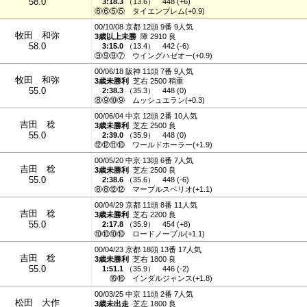
58.0
3:18.3
（
13.6
）
448 (+6)
⑥⑥⑤⑤
タイエンブレム(+0.9)
00/10/08 京都 12頭 9番 9人気
牧田 和弥
3歳以上未勝
障 2910 良
58.0
3:15.0
（
13.4
）
442 (-6)
⑨⑨⑨⑦
ウイングハゼオー(+0.9)
00/06/18 阪神 11頭 7番 9人気
牧田 和弥
3歳未勝利
芝右 2500 稍重
55.0
2:38.3
（
35.3
）
448 (0)
⑧⑨⑩⑨
ムッシュエラン(+0.3)
00/06/04 中京 12頭 2番 10人気
吉田 稔
3歳未勝利
芝左 2500 良
55.0
2:39.0
（
35.9
）
448 (0)
⑫⑫⑪⑩
ワールドホーラー(+1.9)
00/05/20 中京 13頭 6番 7人気
吉田 稔
3歳未勝利
芝左 2500 良
55.0
2:38.6
（
35.6
）
448 (-6)
⑧⑧⑫⑫
マーブルスペリオ(+1.1)
00/04/29 京都 11頭 8番 11人気
吉田 稔
3歳未勝利
芝右 2200 良
55.0
2:17.8
（
35.9
）
454 (+8)
⑩⑩⑩⑩
ロードノーブル(+1.1)
00/04/23 京都 18頭 13番 17人気
吉田 稔
3歳未勝利
芝右 1800 良
55.0
1:51.1
（
35.9
）
446 (-2)
⑯⑯
インダルジャンス(+1.8)
00/03/25 中京 11頭 2番 7人気
松田 大作
3歳未出走
芝左 1800 良