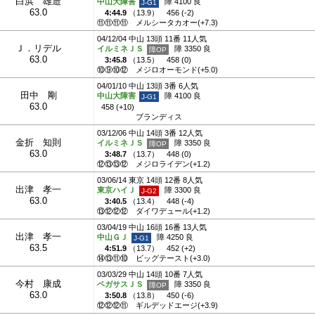
白浜 雄造
中山大障害
障 4100 良
63.0
4:44.9
（
13.9
）
456 (-2)
⑪⑪⑪⑪
メルシータカオー(+7.3)
04/12/04 中山 13頭 11番 11人気
Ｊ．リデル
イルミネＪＳ
障 3350 良
63.0
3:45.8
（
13.5
）
458 (0)
⑩⑨⑩⑫
メジロオーモンド(+5.0)
04/01/10 中山 13頭 3番 6人気
田中 剛
中山大障害
障 4100 良
63.0
458 (+10)
ブランディス
03/12/06 中山 14頭 3番 12人気
金折 知則
イルミネＪＳ
障 3350 良
63.0
3:48.7
（
13.7
）
448 (0)
⑫⑬⑬⑫
メジロライデン(+1.2)
03/06/14 東京 14頭 12番 8人気
出津 孝一
東京ハイＪ
障 3300 良
63.0
3:40.5
（
13.4
）
448 (-4)
⑬⑫⑫⑫
ダイワデュール(+1.2)
03/04/19 中山 16頭 16番 13人気
出津 孝一
中山ＧＪ
障 4250 良
63.5
4:51.9
（
13.7
）
452 (+2)
⑭⑬⑪⑩
ビッグテースト(+3.0)
03/03/29 中山 14頭 10番 7人気
今村 康成
ペガサスＪＳ
障 3350 良
63.0
3:50.8
（
13.8
）
450 (-6)
⑫⑫⑫⑪
ギルデッドエージ(+3.9)