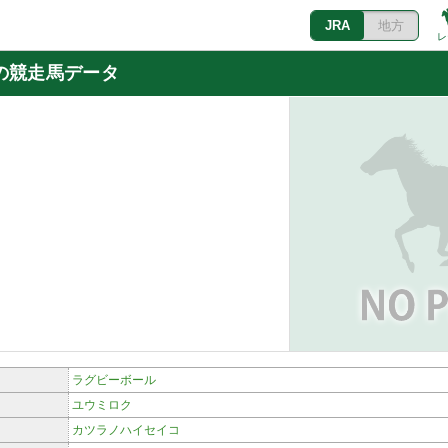
JRA
地方
レ
の競走馬データ
ラグビーボール
ユウミロク
カツラノハイセイコ