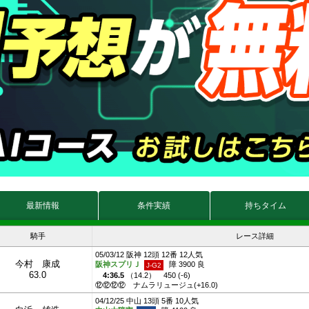
最新情報
条件実績
持ちタイム
騎手
レース詳細
05/03/12 阪神 12頭 12番 12人気
今村 康成
阪神スプリＪ
障 3900 良
63.0
4:36.5
（
14.2
）
450 (-6)
⑫⑫⑫⑫
ナムラリュージュ(+16.0)
04/12/25 中山 13頭 5番 10人気