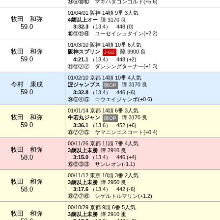
⑨⑨⑩⑩
マキハタコンコルド(+5.6)
01/04/01 阪神 14頭 9番 3人気
牧田 和弥
4歳以上オー
障 3170 良
59.0
3:32.3
（
13.4
）
448 (0)
⑩⑪⑪⑧
ユーセイシュタイン(+2.2)
01/03/10 阪神 14頭 10番 6人気
牧田 和弥
阪神スプリン
障 3900 良
59.0
4:21.1
（
13.4
）
448 (+2)
⑪⑪⑦⑦
ダンシングターナー(+1.3)
01/02/10 京都 14頭 10番 4人気
今村 康成
淀ジャンプス
障 3170 良
59.0
3:32.8
（
13.4
）
446 (-6)
⑨⑥④⑤
コウエイジャンボ(+0.6)
01/01/14 京都 14頭 6番 3人気
牧田 和弥
牛若丸ジャン
障 3170 良
59.0
3:36.1
（
13.6
）
452 (+6)
⑧⑦⑦⑤
ヤマニンエスコート(+0.4)
00/11/26 京都 11頭 7番 4人気
牧田 和弥
3歳以上未勝
障 2910 良
58.0
3:15.0
（
13.4
）
446 (+4)
⑥⑥③③
サンレオン(-1.1)
00/11/12 東京 10頭 3番 2人気
牧田 和弥
3歳以上未勝
障 2950 良
58.0
3:17.6
（
13.4
）
442 (-6)
⑧⑦⑦⑥
シゲルトルマリン(+1.2)
00/10/29 京都 9頭 6番 5人気
牧田 和弥
3歳以上未勝
障 2910 重