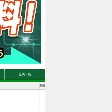
血統・他
動画