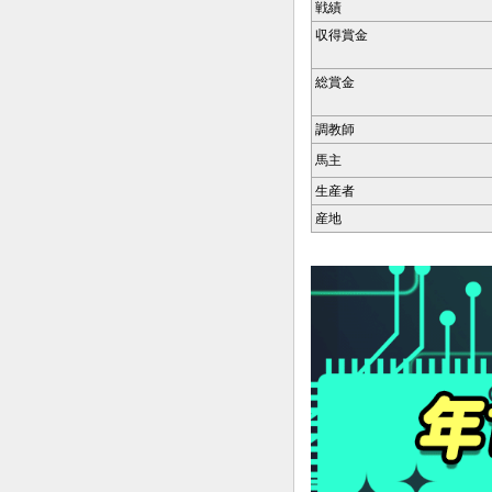
戦績
収得賞金
総賞金
調教師
馬主
生産者
産地