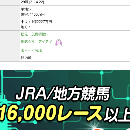
29戦 [2 1 4 22]
平地: -
障害: 4400万円
中央：1億2227万円
地方：-
松元 茂樹(関西)
株式会社 アイテツ
タイヘイ牧場
静内町