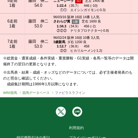
5走前
藤田 伸二
ニュージーラ
芝左 1400 重
1着
54.0
1:22.4
（
35.7
）
446 (-10)
①①
エイシンガイモン(-0.3)
96/03/16 阪神 16頭 14番 1人気
6走前
藤田 伸二
さわらび賞
芝右 1600 良
1着
53.0
1:34.3
（
34.9
）
456 (-2)
②②②
ナリタプロテクター(-0.8)
96/02/24 阪神 16頭 10番 3人気
7走前
藤田 伸二
3歳新馬
ダ右 1200 良
1着
53.0
1:12.7
（
36.8
）
458
②②
ヒカリルーメン(-1.2)
※総賞金・通算成績・条件実績・重賞勝鞍・G1実績・各馬一覧等のデータは開
催終了の翌日の更新となります。
※出馬表・結果・成績・オッズなどのデータについては、必ず主催者発表のも
のと照合し確認してください。
成績集計期間は1986年1月以降になります。
WIN!競馬
競馬データベース
ファビラスラフイン
利用規約
特定商取引法の表記
プライバシーポリシー