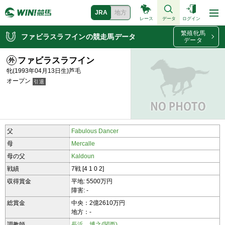
JRA
地方
レース
データ
ログイン
繁殖牝馬
ファビラスラフインの競走馬データ
データ
ファビラスラフイン
牝(1993年04月13日生)芦毛
オープン
父
Fabulous Dancer
母
Mercalle
母の父
Kaldoun
戦績
7戦 [4 1 0 2]
収得賞金
平地: 5500万円
障害: -
総賞金
中央：2億2610万円
地方：-
調教師
長浜 博之(関西)