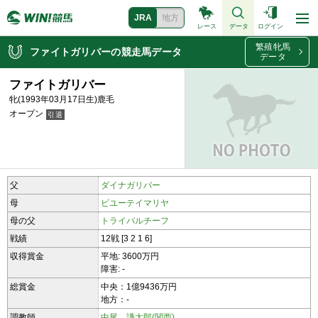
JRA
地方
レース
データ
ログイン
繁殖牝馬
ファイトガリバーの競走馬データ
データ
ファイトガリバー
牝(1993年03月17日生)鹿毛
オープン
父
ダイナガリバー
母
ビユーテイマリヤ
母の父
トライバルチーフ
戦績
12戦 [3 2 1 6]
収得賞金
平地: 3600万円
障害: -
総賞金
中央：1億9436万円
地方：-
調教師
中尾 謙太郎(関西)