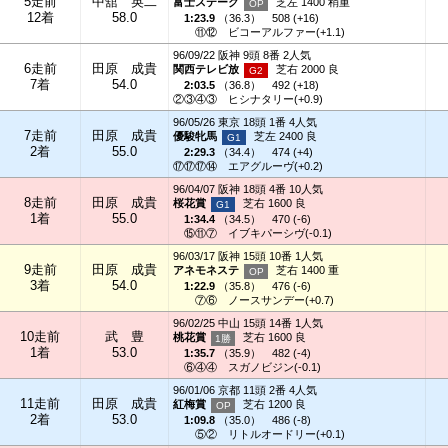
5走前
中舘 英二
富士ステーク
芝左 1400 稍重
12着
58.0
1:23.9
（
36.3
）
508 (+16)
⑪⑫
ビコーアルファー(+1.1)
96/09/22 阪神 9頭 8番 2人気
6走前
田原 成貴
関西テレビ放
芝右 2000 良
7着
54.0
2:03.5
（
36.8
）
492 (+18)
②③④③
ヒシナタリー(+0.9)
96/05/26 東京 18頭 1番 4人気
7走前
田原 成貴
優駿牝馬
芝左 2400 良
2着
55.0
2:29.3
（
34.4
）
474 (+4)
⑰⑰⑰⑭
エアグルーヴ(+0.2)
96/04/07 阪神 18頭 4番 10人気
8走前
田原 成貴
桜花賞
芝右 1600 良
1着
55.0
1:34.4
（
34.5
）
470 (-6)
⑮⑪⑦
イブキパーシヴ(-0.1)
96/03/17 阪神 15頭 10番 1人気
9走前
田原 成貴
アネモネステ
芝右 1400 重
3着
54.0
1:22.9
（
35.8
）
476 (-6)
⑦⑥
ノースサンデー(+0.7)
96/02/25 中山 15頭 14番 1人気
10走前
武 豊
桃花賞
芝右 1600 良
1着
53.0
1:35.7
（
35.9
）
482 (-4)
⑥④④
スガノビジン(-0.1)
96/01/06 京都 11頭 2番 4人気
11走前
田原 成貴
紅梅賞
芝右 1200 良
2着
53.0
1:09.8
（
35.0
）
486 (-8)
⑤②
リトルオードリー(+0.1)