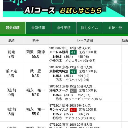
競走成績
最新情報
条件実績
持ちタイム
血統・他
成績
騎手
レース詳細
動画
98/03/02 中山 12頭 5番 4人気
前走
菊沢 隆徳
ローレル競馬
芝右 1800 重
7着
55.0
1:50.5
（
36.4
）
488 (-6)
⑦⑥⑦⑧
メジロランバダ(+0.7)
98/01/31 京都 13頭 10番 1人気
前々走
武 豊
京都牝馬特別
芝右 1600 良
4着
57.0
1:35.3
（
35.1
）
494 (+2)
⑦⑥
ビワハイジ(+0.6)
98/01/11 京都 15頭 10番 6人気
3走前
福永 祐一
洛陽ステーク
芝右 1600 良
9着
57.0
1:35.6
（
34.0
）
492 (-14)
⑮⑮
ホッコービューティ(+0.5)
97/12/14 阪神 16頭 8番 5人気
4走前
福永 祐一
サンケイスポ
芝右 1600 良
8着
55.0
1:35.2
（
35.7
）
506 (-2)
⑬⑫⑪
エアウイングス(+0.7)
97/11/22 東京 16頭 10番 8人気