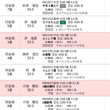
89/12/17 中京 10頭 9番 6人気
12走前
松本 達也
中京３歳ステ
芝左 1800 良
7着
54.0
1:49.9
（
37.0
）
412 (+2)
③③②②
エスアルビヒーロー(+0.9)
89/12/10 阪神 11頭 3番 5人気
13走前
岸 滋彦
ラジオたんぱ
芝右 1600 良
5着
53.0
1:36.5
（
49.3
）
410 (+4)
②②②
レガシーワイス(+0.7)
89/11/26 中京 7頭 3番 3人気
14走前
岸 滋彦
カトレア賞
芝左 1800 良
1着
53.0
1:48.8
（
36.6
）
406 (+4)
②②②②
マキハタグロリー(-0.3)
89/11/05 京都 7頭 5番 6人気
15走前
南井 克巳
白菊賞
芝右 1600 良
4着
53.0
1:36.6
（
48.4
）
402 (+2)
③③
オースミロッチ(+0.3)
89/10/21 京都 9頭 5番 4人気
16走前
武 豊
りんどう賞
芝右 1400 良
5着
53.0
1:23.7
（
47.9
）
400 (+12)
⑥④
ムーンセレナード(+0.7)
89/09/24 阪神 11頭 11番 6人気
17走前
小池 隆生
2歳未勝利
芝右 1200 良
1着
50.0
1:11.0
（
46.8
）
388 (-8)
⑦⑥
ホシプロージット(-0.2)
89/09/03 小倉 12頭 2番 7人気
18走前
小池 隆生
2歳新馬
芝右 1200 不良
9着
50.0
1:13.8
（
38.6
）
396 (-2)
⑥⑥
ガロシーザー(+2.0)