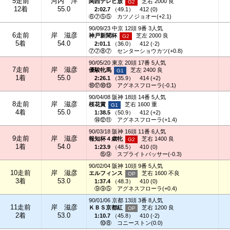
5走前
河内 洋
関西テレビ放
芝右 2000 良
12着
55.0
2:02.7
（
49.1
）
412 (0)
⑥⑦⑤⑤
カツノジョオー(+2.1)
90/09/23 中京 12頭 9番 3人気
6走前
岸 滋彦
神戸新聞杯
芝左 2000 良
5着
54.0
2:01.1
（
36.0
）
412 (-2)
⑦⑦⑧⑦
センターショウカツ(+0.8)
90/05/20 東京 20頭 17番 5人気
7走前
岸 滋彦
優駿牝馬
芝左 2400 良
1着
55.0
2:26.1
（
35.9
）
414 (+2)
⑱⑰⑱⑬
アグネスフローラ(-0.1)
90/04/08 阪神 18頭 14番 5人気
8走前
岸 滋彦
桜花賞
芝右 1600 重
4着
55.0
1:38.5
（
50.9
）
412 (+2)
⑭⑫⑪
アグネスフローラ(+1.4)
90/03/18 阪神 16頭 11番 6人気
9走前
岸 滋彦
報知杯４歳牝
芝右 1400 良
1着
54.0
1:23.9
（
48.5
）
410 (0)
⑮⑨
スプライトパッサー(-0.3)
90/02/04 阪神 10頭 9番 5人気
10走前
岸 滋彦
エルフィンス
芝右 1600 不良
3着
53.0
1:37.4
（
48.3
）
410 (0)
⑨⑨⑤
アグネスフローラ(+0.4)
90/01/06 京都 13頭 3番 8人気
11走前
岸 滋彦
ＫＢＳ京都紅
芝右 1200 良
2着
53.0
1:10.7
（
45.8
）
410 (-2)
⑩⑧
コニーストン(0.0)