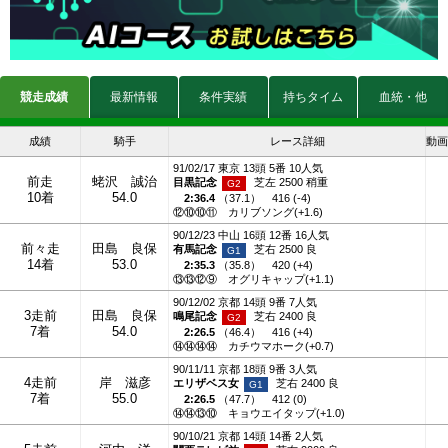
競走成績
最新情報
条件実績
持ちタイム
血統・他
成績
騎手
レース詳細
動画
91/02/17 東京 13頭 5番 10人気
前走
蛯沢 誠治
目黒記念
芝左 2500 稍重
10着
54.0
2:36.4
（
37.1
）
416 (-4)
⑫⑩⑩⑪
カリブソング(+1.6)
90/12/23 中山 16頭 12番 16人気
前々走
田島 良保
有馬記念
芝右 2500 良
14着
53.0
2:35.3
（
35.8
）
420 (+4)
⑬⑬⑫⑨
オグリキャップ(+1.1)
90/12/02 京都 14頭 9番 7人気
3走前
田島 良保
鳴尾記念
芝右 2400 良
7着
54.0
2:26.5
（
46.4
）
416 (+4)
⑭⑭⑭⑭
カチウマホーク(+0.7)
90/11/11 京都 18頭 9番 3人気
4走前
岸 滋彦
エリザベス女
芝右 2400 良
7着
55.0
2:26.5
（
47.7
）
412 (0)
⑭⑭⑬⑩
キョウエイタップ(+1.0)
90/10/21 京都 14頭 14番 2人気