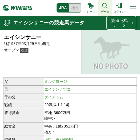
JRA
地方
レース
データ
ログイン
繁殖牝馬
エイシンサニーの競走馬データ
データ
エイシンサニー
牝(1987年03月29日生)鹿毛
オープン
父
ミルジヨージ
母
エイシンナツコ
母の父
ダイアトム
戦績
20戦 [4 1 1 14]
収得賞金
平地: 3600万円
障害: -
総賞金
中央：1億7852万円
地方：-
調教師
坂口 正則(関西)