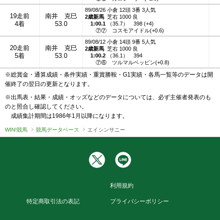
89/08/26 小倉 12頭 3番 3人気
19走前
南井 克巳
2歳新馬
芝右 1000 良
4着
53.0
1:00.1
（
35.7
）
398 (+4)
⑦⑦
コスモアイドル(+0.6)
89/08/12 小倉 14頭 9番 5人気
20走前
南井 克巳
2歳新馬
芝右 1000 良
5着
53.0
1:00.2
（
36.1
）
394
⑦⑥
ツルマルベッピン(+0.8)
※総賞金・通算成績・条件実績・重賞勝鞍・G1実績・各馬一覧等のデータは開
催終了の翌日の更新となります。
※出馬表・結果・成績・オッズなどのデータについては、必ず主催者発表のも
のと照合し確認してください。
成績集計期間は1986年1月以降になります。
WIN!競馬
競馬データベース
エイシンサニー
利用規約
特定商取引法の表記
プライバシーポリシー