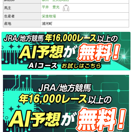
平井 豊光
馬主
生産者
栄進牧場
産地
浦河町