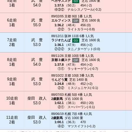
5走前
武 豊
ペガサスステ
芝右 1600 重
1着
54.0
1:37.5
（
50.2
）
454 (-2)
④③②
ナルシスノワール(-0.2)
89/02/05 京都 9頭 1番 1人気
6走前
武 豊
エルフィンス
芝右 1600 良
1着
55.0
1:36.2
（
48.4
）
456 (0)
②②
ライトカラー(-0.8)
88/12/11 阪神 11頭 6番 1人気
7走前
武 豊
ラジオたんぱ
芝右 1600 良
2着
53.0
1:36.1
（
47.9
）
456 (+2)
②②②
タニノターゲット(0.0)
88/11/26 京都 10頭 5番 1人気
8走前
武 豊
京都３歳ステ
芝右 1600 良
1着
54.0
1:37.8
（
47.9
）
454 (+2)
①①
ラッキーゲラン(-0.7)
88/10/22 京都 10頭 3番 3人気
9走前
武 豊
りんどう賞
芝右 1400 良
1着
53.0
1:24.8
（
48.9
）
452 (+2)
②②
ミスジュニヤス(-0.1)
88/07/03 札幌 5頭 4番 1人気
10走前
柴田 政人
2歳新馬
ダ右 1000 良
1着
53.0
1:02.1
（
38.1
）
450 (-20)
②①
スーパーワン(-0.1)
88/06/19 札幌 7頭 4番 4人気
11走前
柴田 政人
2歳新馬
ダ右 1000 重
2着
53.0
1:00.1
（
36.3
）
470
④②
マツスイフト(+1.2)