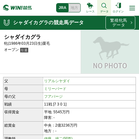
JRA
地方
レース
データ
ログイン
繁殖牝馬
シャダイカグラの競走馬データ
データ
シャダイカグラ
牝(1986年03月23日生)栗毛
オープン
父
リアルシヤダイ
母
ミリーバード
母の父
フアバージ
戦績
11戦 [7 3 0 1]
収得賞金
平地: 5545万円
障害: -
総賞金
中央：2億3236万円
地方：-
調教師
伊藤 雄二(関西)