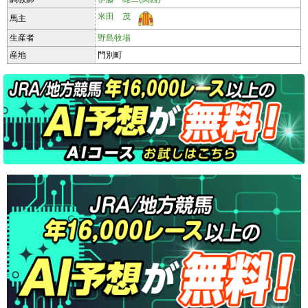
米田 茂
馬主
生産者
野島牧場
産地
門別町