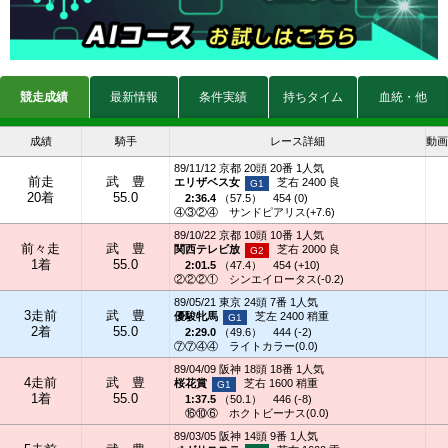
競走成績
最新情報
条件実績
持ちタイム
血統・他
成績
騎手
レース詳細
動画
89/11/12 京都 20頭 20番 1人気
前走
武 豊
エリザベス女
芝右 2400 良
20着
55.0
2:36.4
（
57.5
）
454 (0)
④③②④
サンドピアリス(+7.6)
89/10/22 京都 10頭 10番 1人気
前々走
武 豊
関西テレビ放
芝右 2000 良
1着
55.0
2:01.5
（
47.4
）
454 (+10)
②②②①
シンエイロータス(-0.2)
89/05/21 東京 24頭 7番 1人気
3走前
武 豊
優駿牝馬
芝左 2400 稍重
2着
55.0
2:29.0
（
49.6
）
444 (-2)
⑦⑦④④
ライトカラー(0.0)
89/04/09 阪神 18頭 18番 1人気
4走前
武 豊
桜花賞
芝右 1600 稍重
1着
55.0
1:37.5
（
50.1
）
446 (-8)
⑯⑩⑥
ホクトビーナス(0.0)
89/03/05 阪神 14頭 9番 1人気