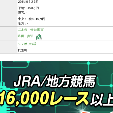
20戦 [0 3 2 15]
平地: 3150万円
障害: -
中央：1億4310万円
地方：-
二本柳 俊夫(関東)
和田 共弘
シンボリ牧場
門別町