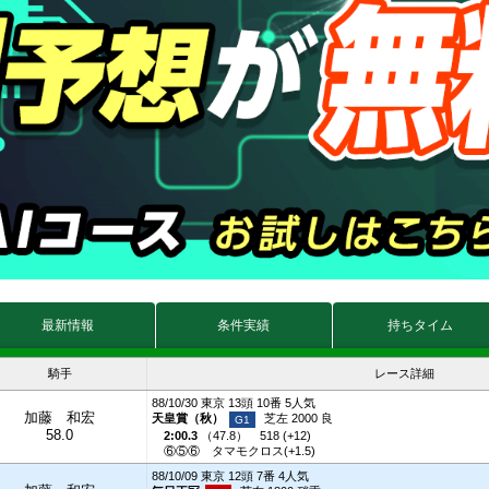
最新情報
条件実績
持ちタイム
騎手
レース詳細
88/10/30 東京 13頭 10番 5人気
加藤 和宏
天皇賞（秋）
芝左 2000 良
58.0
2:00.3
（
47.8
）
518 (+12)
⑥⑤⑥
タマモクロス(+1.5)
88/10/09 東京 12頭 7番 4人気