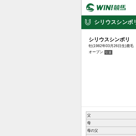
シリウスシンボ
シリウスシンボリ
牡(1982年03月26日生)鹿毛
オープン
父
母
母の父