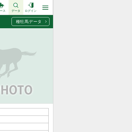
ース
データ
ログイン
種牡馬データ