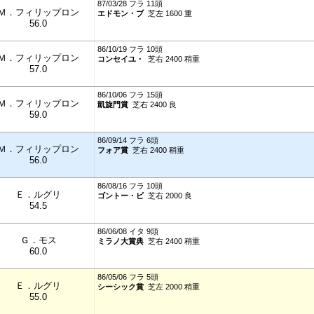
87/03/28 フラ 11頭
Ｍ．フィリップロン
エドモン・ブ
芝左 1600 重
56.0
86/10/19 フラ 10頭
Ｍ．フィリップロン
コンセイユ・
芝右 2400 稍重
57.0
86/10/06 フラ 15頭
Ｍ．フィリップロン
凱旋門賞
芝右 2400 良
59.0
86/09/14 フラ 6頭
Ｍ．フィリップロン
フォア賞
芝右 2400 稍重
56.0
86/08/16 フラ 10頭
Ｅ．ルグリ
ゴントー・ビ
芝右 2000 良
54.5
86/06/08 イタ 9頭
Ｇ．モス
ミラノ大賞典
芝右 2400 稍重
60.0
86/05/06 フラ 5頭
Ｅ．ルグリ
シーシック賞
芝左 2000 稍重
55.0