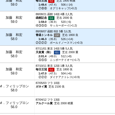
加藤 和宏
毎日王冠
芝左 1800 稍重
59.0
1:49.4
（
47.4
）
506 (-14)
⑦⑧⑧
オグリキャップ(+0.2)
88/08/21 函館 14頭 4番 2人気
加藤 和宏
函館記念
芝右 2000 良
59.0
1:59.0
（
36.9
）
520 (-6)
④③⑤⑤
サッカーボーイ(+1.2)
88/08/07 函館 8頭 3番 3人気
加藤 和宏
青函トンネル
芝右 1800 良
58.0
1:46.3
（
35.8
）
526 (+14)
②②②②
ボールドノースマン(+0.3)
87/11/01 東京 14頭 5番 5人気
加藤 和宏
天皇賞（秋）
芝左 2000 重
58.0
2:01.4
（
49.0
）
512 (+8)
⑤⑤⑤
ニッポーテイオー(+1.7)
87/10/11 東京 12頭 1番 3人気
加藤 和宏
毎日王冠
芝左 1800 良
59.0
1:47.0
（
47.5
）
504 (+6)
②②②
ダイナアクトレス(+0.9)
87/05/03 フラ 10頭
Ｍ．フィリップロン
ガネイ賞
芝右 2100 良
58.0
87/04/12 フラ 13頭
Ｍ．フィリップロン
アルクール賞
芝右 2000 稍重
56.0