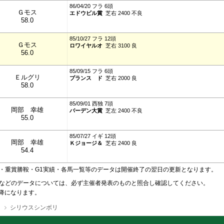
86/04/20 フラ 6頭
Ｇモス
エドウビル賞
芝右 2400 不良
58.0
85/10/27 フラ 12頭
Ｇモス
ロワイヤルオ
芝右 3100 良
56.0
85/09/15 フラ 6頭
Ｅルグリ
プランス ド
芝右 2000 良
58.0
85/09/01 西独 7頭
岡部 幸雄
バーデン大賞
芝左 2400 不良
55.0
85/07/27 イギ 12頭
岡部 幸雄
Ｋジョージ＆
芝右 2400 良
54.4
・重賞勝鞍・G1実績・各馬一覧等のデータは開催終了の翌日の更新となります。
などのデータについては、必ず主催者発表のものと照合し確認してください。
以降になります。
シリウスシンボリ