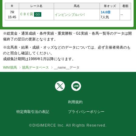
R
レース名
馬名
単オッズ
着順
7R
14.0倍
ＣＢＣ賞
インビンシブルパパ
--
15:45
7人気
※総賞金・通算成績・条件実績・重賞勝鞍・G1実績・各馬一覧等のデータは開
催終了の翌日の更新となります。
※出馬表・結果・成績・オッズなどのデータについては、必ず主催者発表のも
のと照合し確認してください。
成績集計期間は1986年1月以降になります。
WIN!競馬
競馬データベース
__name__データ
利用規約
特定商取引法の表記
プライバシーポリシー
©DIGIMERCE Inc. All Rights Reserved.