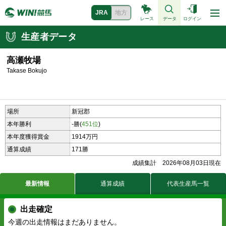
JRA
地方
レース
データ
ログイン
生産者データ
高瀬牧場
Takase Bokujo
場所
新冠郡
本年勝利
-勝(
451位
)
本年度獲得賞金
1914万円
通算成績
171勝
成績集計 2026年08月03日現在
最新情報
通算成績
代表生産馬一覧
出走確定
今週の出走情報はまだありません。